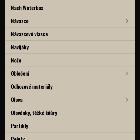
Nash Waterbox
Návazce
Návazcové vlasce
Navijáky
Nože
Oblečení
Odhozové materiály
Olova
Olověnky, těžké šňůry
Partikly
Pelety