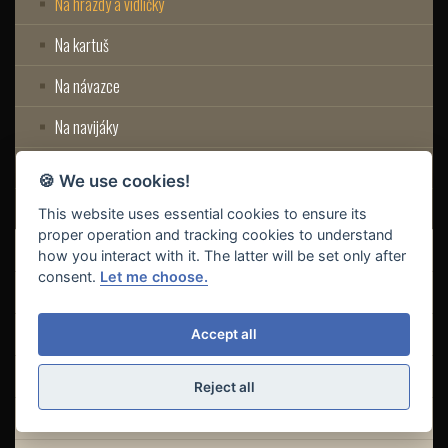
Na hrazdy a vidličky
Na kartuš
Na návazce
Na navijáky
Na olova
🍪 We use cookies!
Na váhy
This website uses essential cookies to ensure its
proper operation and tracking cookies to understand
Pouzdra na pruty
how you interact with it. The latter will be set only after
consent.
Let me choose.
Povrchové plováky
Powerbanky
Accept all
Pruty
Reject all
PVA