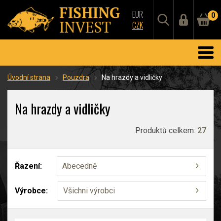
EUR
0
CZK
Úvodní strana
Pouzdra
Na hrazdy a vidličky
Na hrazdy a vidličky
Produktů celkem:
27
Řazení:
Abecedně
Výrobce:
Všichni výrobci