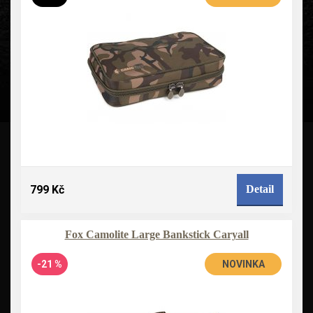
799 Kč
Detail
Fox Camolite Large Bankstick Caryall
-21 %
NOVINKA