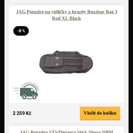
JAG Pouzdro na vidličky a hrazdy Buzzbar Bag 3
Rod XL Black
-8 %
2 259 Kč
Vložit do košíku
JAG Pouzdro STS/Distance Stick Sleeve DPM