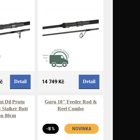
Kč
Detail
14 749 Kč
Detail
í Díl Prutu
Guru 10" Feeder Rod &
 Stalker Butt
Reel Combo
on 80cm
-8 %
NOVINKA