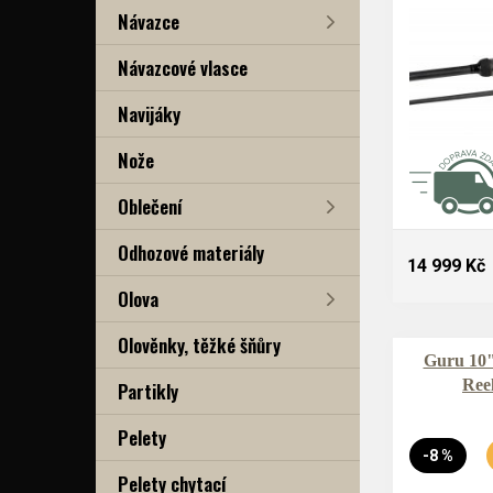
Návazce
Návazcové vlasce
Navijáky
Nože
Oblečení
Odhozové materiály
14 999 Kč
Olova
Olověnky, těžké šňůry
Guru 10"
Ree
Partikly
Pelety
-8 %
Pelety chytací