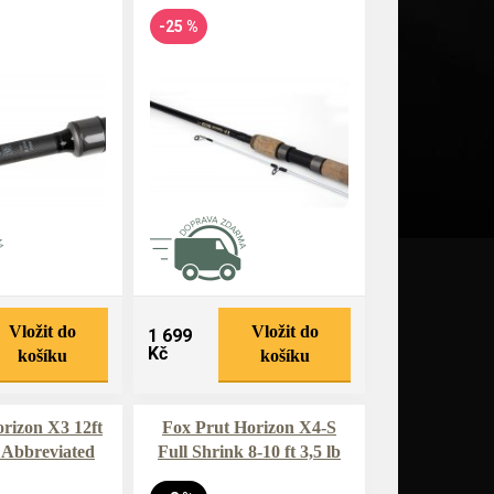
-25 %
Vložit do
Vložit do
1 699
Kč
košíku
košíku
rizon X3 12ft
Fox Prut Horizon X4-S
 Abbreviated
Full Shrink 8-10 ft 3,5 lb