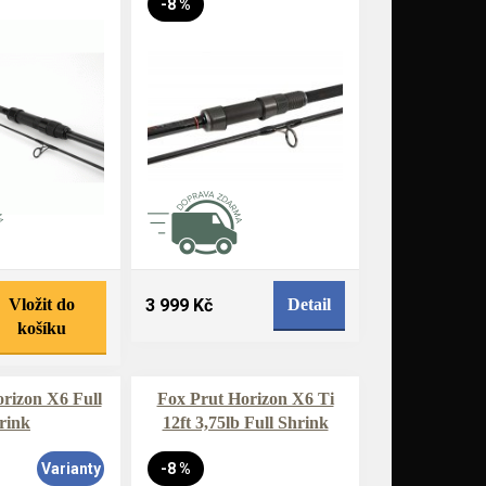
-8 %
Vložit do
3 999 Kč
Detail
košíku
rizon X6 Full
Fox Prut Horizon X6 Ti
rink
12ft 3,75lb Full Shrink
Varianty
-8 %