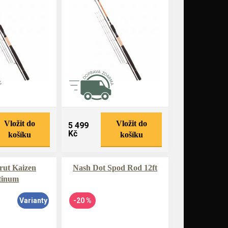
Vložit do
Vložit do
5 499
Kč
košíku
košíku
rut Kaizen
Nash Dot Spod Rod 12ft
tinum
Varianty
-20 %