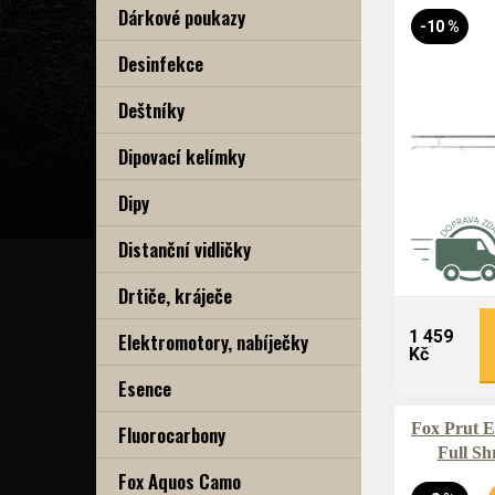
Dárkové poukazy
-10 %
Desinfekce
Deštníky
Dipovací kelímky
Dipy
Distanční vidličky
Drtiče, kráječe
1 459
Elektromotory, nabíječky
Kč
Esence
Fox Prut E
Fluorocarbony
Full Sh
Fox Aquos Camo