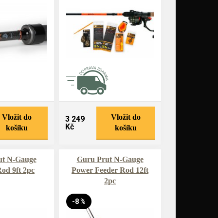
Vložit do
Vložit do
3 249
Kč
košíku
košíku
ut N-Gauge
Guru Prut N-Gauge
od 9ft 2pc
Power Feeder Rod 12ft
2pc
-8 %