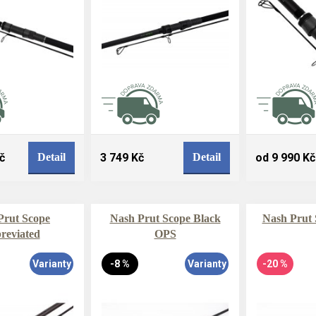
č
Detail
3 749 Kč
Detail
od 9 990 Kč
Prut Scope
Nash Prut Scope Black
Nash Prut 
reviated
OPS
Varianty
-8 %
Varianty
-20 %