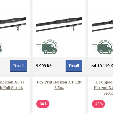
Detail
9 999 Kč
Detail
od 10 119 
Horizon X6 Ti
Fox Prut Horizon XT 12ft
Fox Spodn
lb Full Shrink
3-5oz
Horizon X4
Secti
-36 %
-40 %