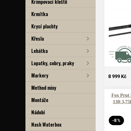
Krimpovací kleště
Krmítka
Krycí plachty
Křesla
Lehátka
Lopatky, cobry, praky
Markery
8 999 Kč
Method mixy
Fox Prut 
Montáže
13ft 3,75
Nádobí
-8 %
Nash Waterbox