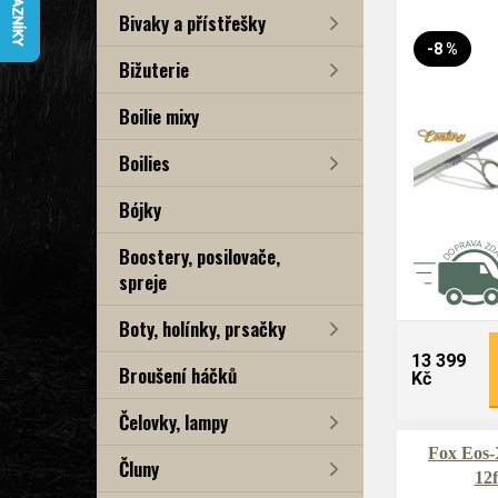
Bivaky a přístřešky
-8 %
Bižuterie
Boilie mixy
Boilies
Bójky
Boostery, posilovače,
spreje
Boty, holínky, prsačky
13 399
Broušení háčků
Kč
Čelovky, lampy
Fox Eos-
Čluny
12f