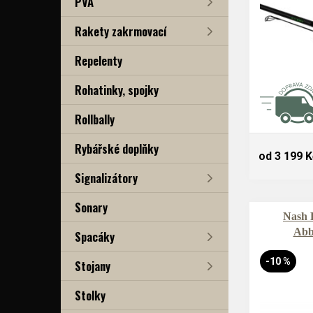
PVA
Rakety zakrmovací
Repelenty
Rohatinky, spojky
Rollbally
Rybářské doplňky
od 3 199 K
Signalizátory
Sonary
Nash 
Abb
Spacáky
-10 %
Stojany
Stolky