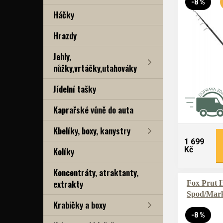
-8 %
Háčky
Hrazdy
Jehly,
nůžky,vrtáčky,utahováky
Jídelní tašky
Kaprařské vůně do auta
Kbelíky, boxy, kanystry
1 699
Kč
Kolíky
Koncentráty, atraktanty,
extrakty
Fox Prut H
Spod/Mark
Krabičky a boxy
-8 %