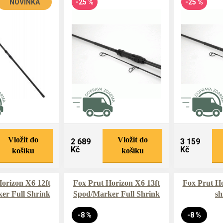
NOVINKA
-25 %
-25 %
Vložit do
Vložit do
2 689
3 159
Kč
Kč
košíku
košíku
orizon X6 12ft
Fox Prut Horizon X6 13ft
Fox Prut Ho
er Full Shrink
Spod/Marker Full Shrink
sh
-8 %
-8 %