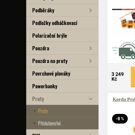
Podběráky
Podložky odháčkovací
Polarizační brýle
Pouzdra
Pouzdra na pruty
Povrchové plováky
3 249
Kč
Powerbanky
Pruty
Korda Pru
Pruty
-8 %
Příslušenství