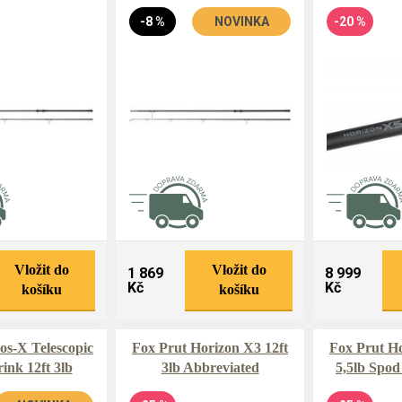
-8 %
NOVINKA
-20 %
Vložit do
Vložit do
1 869
8 999
Kč
Kč
košíku
košíku
os-X Telescopic
Fox Prut Horizon X3 12ft
Fox Prut Ho
rink 12ft 3lb
3lb Abbreviated
5,5lb Spod