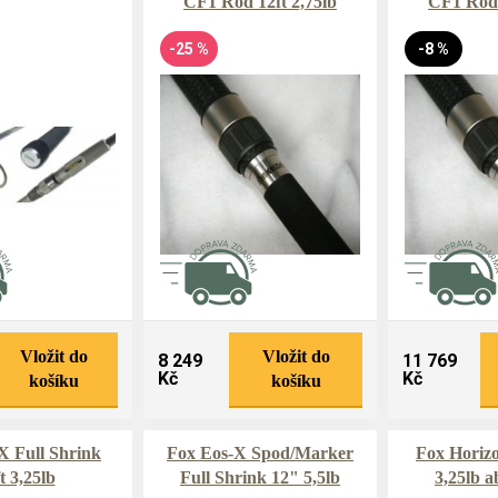
CF1 Rod 12ft 2,75lb
CF1 Rod 
-25 %
-8 %
Vložit do
Vložit do
8 249
11 769
Kč
Kč
košíku
košíku
X Full Shrink
Fox Eos-X Spod/Marker
Fox Horiz
t 3,25lb
Full Shrink 12" 5,5lb
3,25lb a