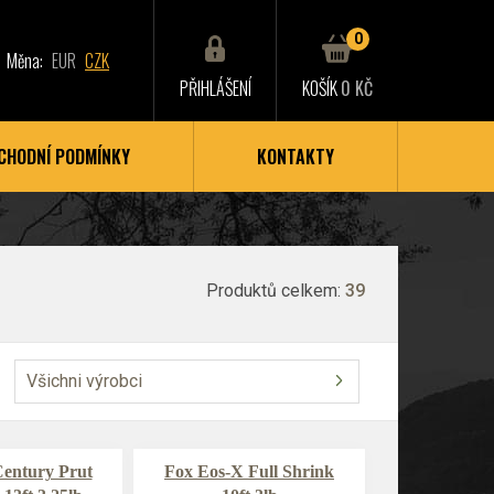
0
Měna:
EUR
CZK
PŘIHLÁŠENÍ
KOŠÍK
0 KČ
CHODNÍ PODMÍNKY
KONTAKTY
Produktů celkem:
39
Všichni výrobci
Century Prut
Fox Eos-X Full Shrink