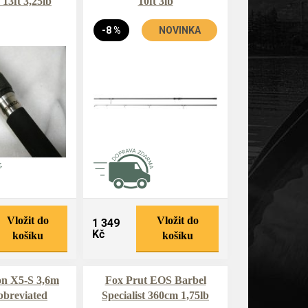
13ft 3,25lb
10ft 3lb
-8 %
NOVINKA
Vložit do
Vložit do
1 349
Kč
košíku
košíku
on X5-S 3,6m
Fox Prut EOS Barbel
bbreviated
Specialist 360cm 1,75lb