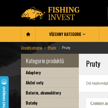
VŠECHNY KATEGORIE
Úvodní strana
Pruty
Pruty
Kategorie produktů
Pruty
Adaptory
Akční sety
Od nejlevněj
Baterie, akumulátory
Batohy
Century pr