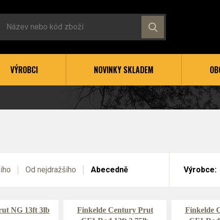
VÝROBCI
NOVINKY SKLADEM
OB
šího
Od nejdražšího
Abecedně
Výrobce:
ut NG 13ft 3lb
Finkelde Century Prut
Finkelde 