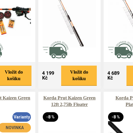
Vložit do
Vložit do
4 199
4 689
Kč
Kč
košíku
košíku
t Kaizen Green
Korda Prut Kaizen Green
Korda P
12ft 2,75lb Floater
Pla
Varianty
-8 %
-8 %
NOVINKA