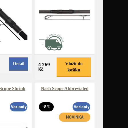
Detail
Vložit do
4 269
Kč
košíku
Scope Shrink
Nash Scope Abbreviated
Varianty
-8 %
Varianty
NOVINKA