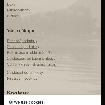
Boxy
Fluorocarbony
Bižuterie
Vše o nákupu
Platební podmínky
Obchodní podmínky
Reklamace a reklamační řád
Odstoupení od kupní smlouvy
Ochrana osobních údajů (gdpr)
Odstoupit od smlouvy
Nastavení cookies
Newsletter
🍪 We use cookies!
Máte zájem o akční nabídky?