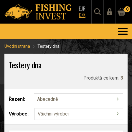
EUR
0
CZK
Úvodní strana
Testery dna
Testery dna
Produktů celkem:
3
Řazení:
Abecedně
Výrobce:
Všichni výrobci