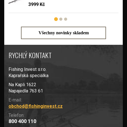
3999 Kč
Všechny novinky skladem
RYCHLÝ KONTAKT
Fishing Invest s.r.o.
Kaprařská speciálka
Na Kapli 1622
Napajedla 763 61
E-mail:
obchod@fishinginvest.cz
Telefon:
800 400 110