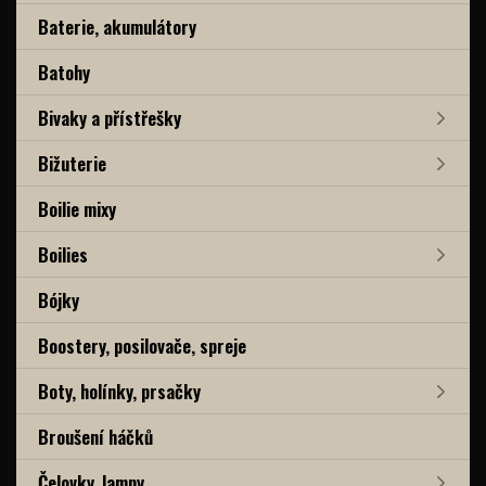
Baterie, akumulátory
Batohy
Bivaky a přístřešky
Bižuterie
Boilie mixy
Boilies
Bójky
Boostery, posilovače, spreje
Boty, holínky, prsačky
Broušení háčků
Čelovky, lampy