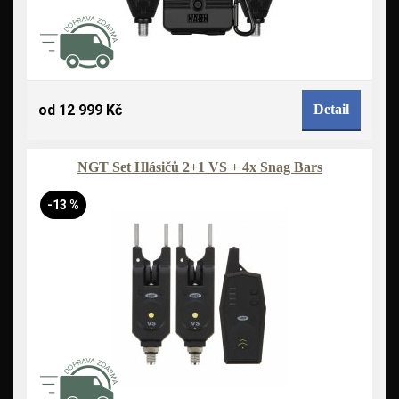
od 12 999 Kč
Detail
NGT Set Hlásičů 2+1 VS + 4x Snag Bars
-13 %