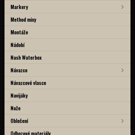
Markery
Method mixy
Montáže
Nádobí
Nash Waterbox
Návazce
Návazcové vlasce
Navijáky
Nože
Oblečení
Odhozové materiály