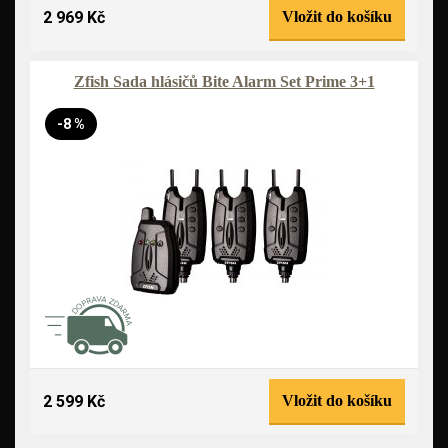
2 969 Kč
Vložit do košíku
Zfish Sada hlásičů Bite Alarm Set Prime 3+1
-8 %
2 599 Kč
Vložit do košíku