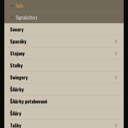
Sety
Signalizátory
Sonary
Spacáky
Stojany
Stolky
Swingery
Šňůrky
Šňůrky potahované
Šňůry
Tašky