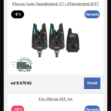
Flacarp Sada Signalizátorů X7 s Příposlechem RX7
-8 %
Varianty
od 8 670 Kč
Detail
Fox Micron MX Set
-18 %
Varianty