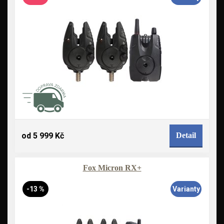
od 5 999 Kč
Detail
Fox Micron RX+
-13 %
Varianty