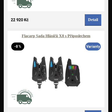
22 920 Kč
Detail
Flacarp Sada Hlásičů X8 s Příposlechem
-8 %
Varianty