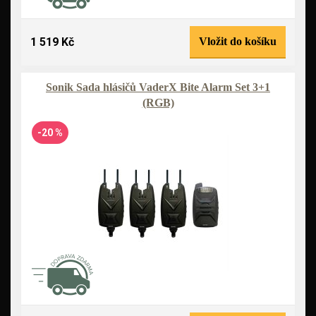
1 519 Kč
Vložit do košíku
Sonik Sada hlásičů VaderX Bite Alarm Set 3+1
(RGB)
-20 %