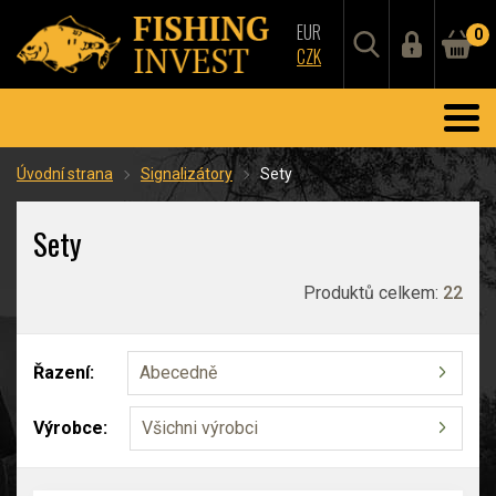
EUR
0
CZK
Úvodní strana
Signalizátory
Sety
Sety
Produktů celkem:
22
Řazení:
Abecedně
Výrobce:
Všichni výrobci