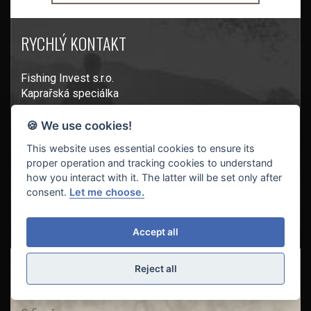
RYCHLÝ KONTAKT
Fishing Invest s.r.o.
Kaprařská speciálka
Na Kapli 1622
🍪 We use cookies!
Napajedla 763 61
This website uses essential cookies to ensure its
E-mail:
proper operation and tracking cookies to understand
obchod@fishinginvest.cz
how you interact with it. The latter will be set only after
Telefon:
consent.
Let me choose.
800 400 110
Accept all
Reject all
O nás