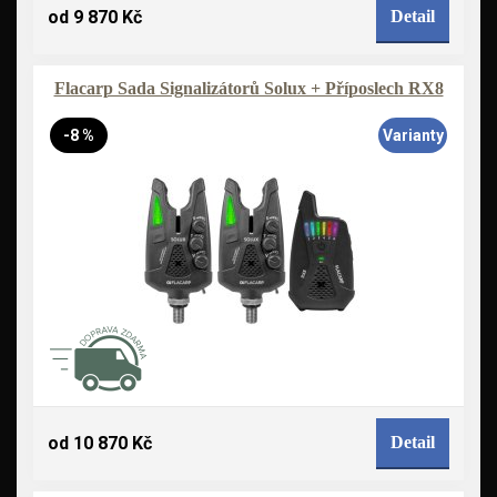
od 9 870 Kč
Detail
Flacarp Sada Signalizátorů Solux + Příposlech RX8
-8 %
Varianty
od 10 870 Kč
Detail