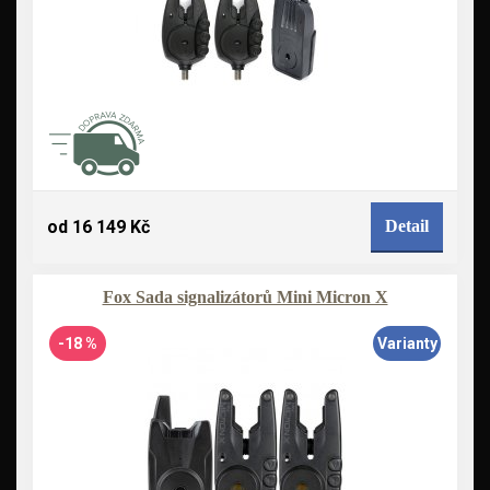
od 16 149 Kč
Detail
Fox Sada signalizátorů Mini Micron X
-18 %
Varianty