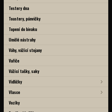
Testery dna
Toastery, pánvičky
Topení do bivaku
Umělé nástrahy
Váhy, vážící stojany
Vařiče
Vážící tašky, saky
Vidličky
Vlasce
Vozíky