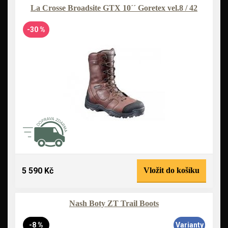
La Crosse Broadsite GTX 10´´ Goretex vel.8 / 42
-30 %
5 590 Kč
Vložit do košíku
Nash Boty ZT Trail Boots
-8 %
Varianty