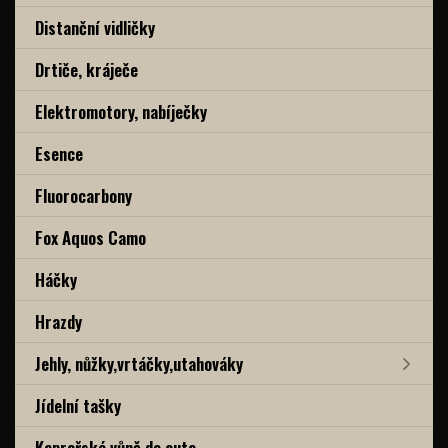
Distanční vidličky
Drtiče, kráječe
Elektromotory, nabíječky
Esence
Fluorocarbony
Fox Aquos Camo
Háčky
Hrazdy
Jehly, nůžky,vrtáčky,utahováky
Jídelní tašky
Kaprařské vůně do auta