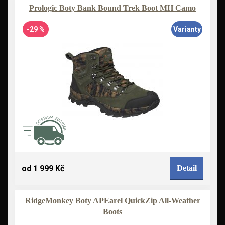
Prologic Boty Bank Bound Trek Boot MH Camo
-29 %
Varianty
od 1 999 Kč
Detail
RidgeMonkey Boty APEarel QuickZip All-Weather
Boots