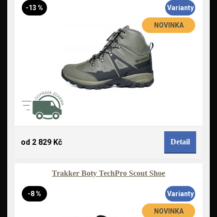
-13 %
Varianty
NOVINKA
od 2 829 Kč
Detail
Trakker Boty TechPro Scout Shoe
-8 %
Varianty
NOVINKA