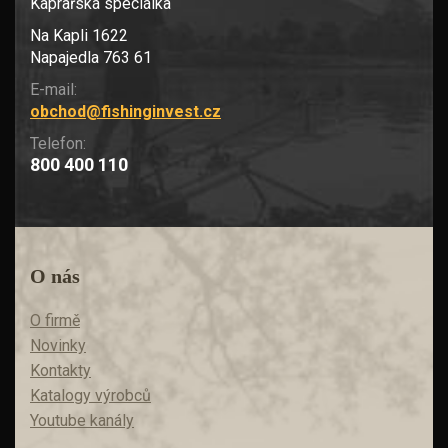
Kaprařská speciálka
Na Kapli 1622
Napajedla 763 61
E-mail:
obchod@fishinginvest.cz
Telefon:
800 400 110
O nás
O firmě
Novinky
Kontakty
Katalogy výrobců
Youtube kanály