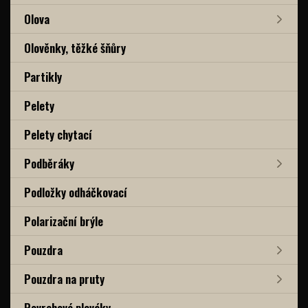
Olova
Olověnky, těžké šňůry
Partikly
Pelety
Pelety chytací
Podběráky
Podložky odháčkovací
Polarizační brýle
Pouzdra
Pouzdra na pruty
Povrchové plováky