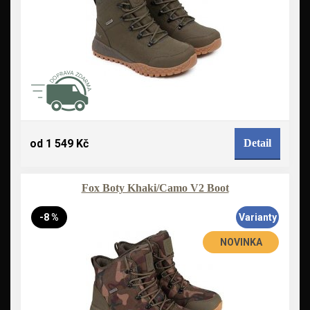
od 1 549 Kč
Detail
Fox Boty Khaki/Camo V2 Boot
-8 %
Varianty
NOVINKA