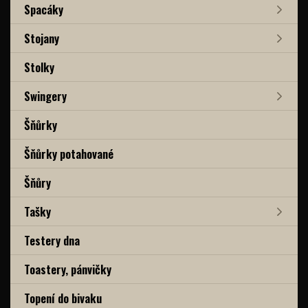
Spacáky
Stojany
Stolky
Swingery
Šňůrky
Šňůrky potahované
Šňůry
Tašky
Testery dna
Toastery, pánvičky
Topení do bivaku