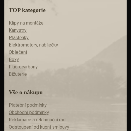
TOP kategorie
Klipy na montáže
Kanystry
Pláštěnky
Elektromotory, nabíječky
Oblečení
Boxy
Fluorocarbony
Bižuterie
Vše o nákupu
Platební podmínky
Obchodní podmínky
Reklamace a reklamační řád
Odstoupení od kupní smlouvy