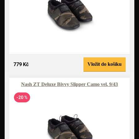
779 Kč
Vložit do košíku
Nash ZT Deluxe Bivvy Slipper Camo vel. 9/43
-20 %