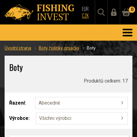
EUR
0
CZK
Úvodní strana
Boty, holínky, prsačky
Boty
Boty
Produktů celkem:
17
Řazení:
Abecedně
Výrobce:
Všichni výrobci