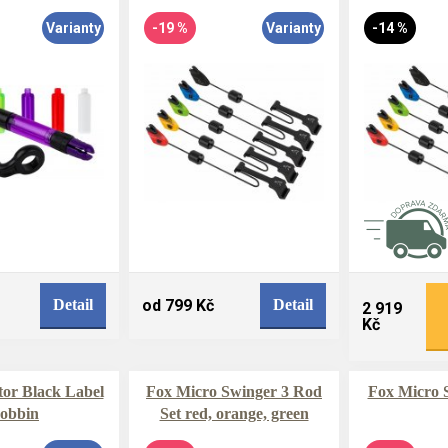
Varianty
-19 %
Varianty
-14 %
Detail
od 799 Kč
Detail
2 919
Kč
tor Black Label
Fox Micro Swinger 3 Rod
Fox Micro 
obbin
Set red, orange, green