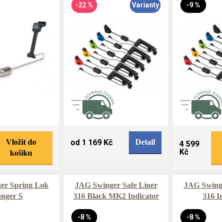
-22 %
Varianty
-9 %
Vložit do
od 1 169 Kč
Detail
4 599
Kč
košíku
er Spring Lok
JAG Swinger Safe Liner
JAG Swinge
nger S
316 Black MK2 Indicator
316 I
-8 %
-8 %