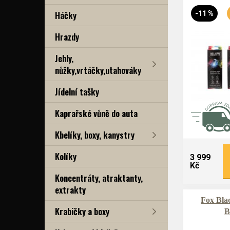
Háčky
-11 %
Hrazdy
Jehly,
nůžky,vrtáčky,utahováky
Jídelní tašky
Kaprařské vůně do auta
Kbelíky, boxy, kanystry
Kolíky
3 999
Kč
Koncentráty, atraktanty,
extrakty
Fox Blac
Krabičky a boxy
B