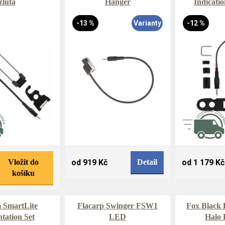
žlutá
Hanger
Indicatio
-13 %
Varianty
-12 %
Vložit do
od 919 Kč
Detail
od 1 179 Kč
košíku
 SmartLite
Flacarp Swinger FSW1
Fox Black
ntation Set
LED
Halo 