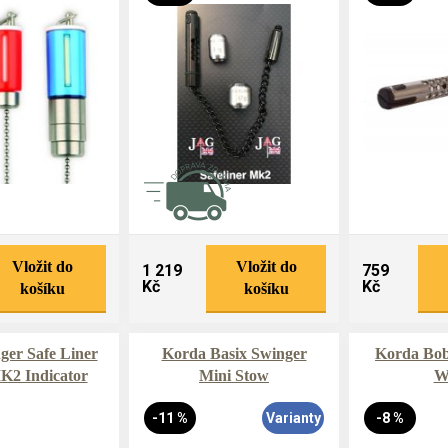
Vložit do
Vložit do
1 219
759
Kč
Kč
košíku
košíku
er Safe Liner
Korda Basix Swinger
Korda Bob
K2 Indicator
Mini Stow
W
-11 %
Varianty
-8 %