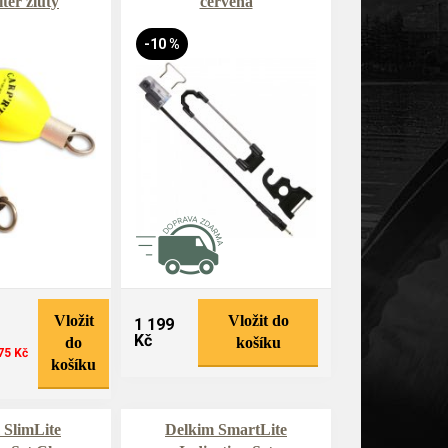
ter žlutý
červená
-10 %
Vložit
Vložit do
1 199
Kč
do
košíku
75 Kč
košíku
 SlimLite
Delkim SmartLite