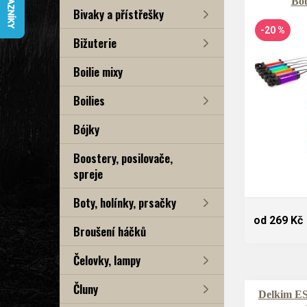
Bob
Bivaky a přístřešky
-20 %
Bižuterie
Boilie mixy
Boilies
Bójky
Boostery, posilovače,
spreje
Boty, holínky, prsačky
od 269 Kč
Broušení háčků
Čelovky, lampy
Čluny
Delkim ES 