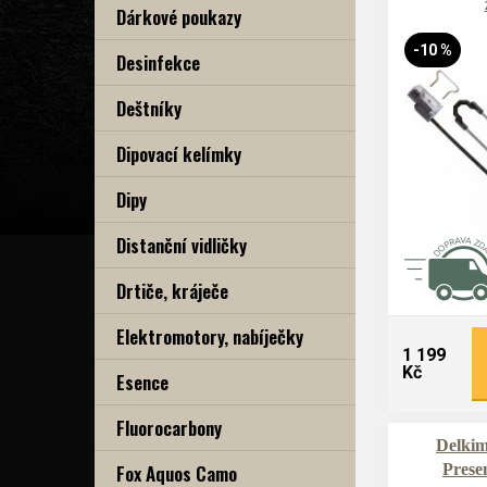
Dárkové poukazy
-10 %
Desinfekce
Deštníky
Dipovací kelímky
Dipy
Distanční vidličky
Drtiče, kráječe
Elektromotory, nabíječky
1 199
Kč
Esence
Fluorocarbony
Delkim
Fox Aquos Camo
Prese