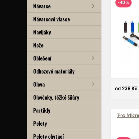
-40 %
Návazce
Návazcové vlasce
Navijáky
Nože
Oblečení
Odhozové materiály
Olova
od 238 Kč
Olověnky, těžké šňůry
Partikly
Fox Micro
Pelety
Pelety chytací