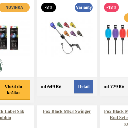
NOVINKA
-8 %
Varianty
-18 %
Vložit do
od 649 Kč
Detail
od 779 Kč
košíku
k Label Slik
Fox Black MK3 Swinger
Fox Black 
obbin
Rod Set r
g