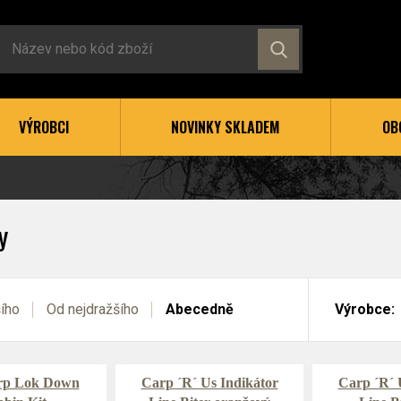
VÝROBCI
NOVINKY SKLADEM
OB
y
šího
Od nejdražšího
Abecedně
Výrobce:
rp Lok Down
Carp ´R´ Us Indikátor
Carp ´R´ 