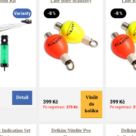
bin Kit
Line Biter oranžový
Line Bi
Varianty
-8 %
-8 %
Detail
Vložit
399 Kč
399 Kč
do
Po registraci:
375 Kč
Po registraci:
3
košíku
Indication Set
Delkim Nitelite Pro
Delkim