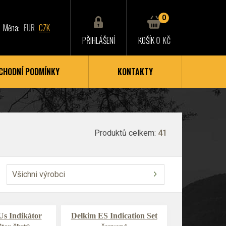
0
Měna:
EUR
CZK
PŘIHLÁŠENÍ
KOŠÍK
0 KČ
CHODNÍ PODMÍNKY
KONTAKTY
Produktů celkem:
41
Všichni výrobci
Us Indikátor
Delkim ES Indication Set