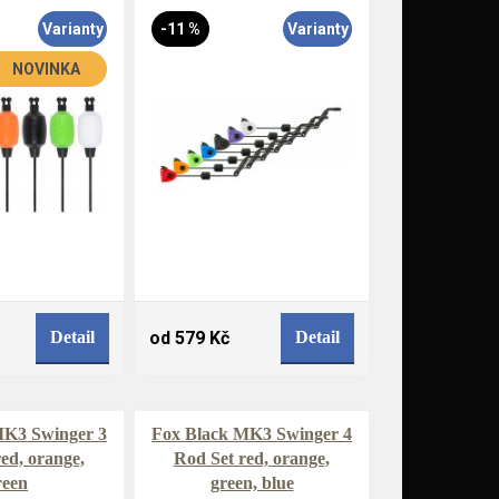
Varianty
-11 %
Varianty
NOVINKA
Detail
od 579 Kč
Detail
MK3 Swinger 3
Fox Black MK3 Swinger 4
ed, orange,
Rod Set red, orange,
reen
green, blue