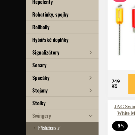
Repelenty
Rohatinky, spojky
Rollbally
Rybářské doplňky
Signalizátory
Sonary
Spacáky
749
Kč
Stojany
Stolky
JAG Swing
White M
Swingery
-8 %
Příslušenství