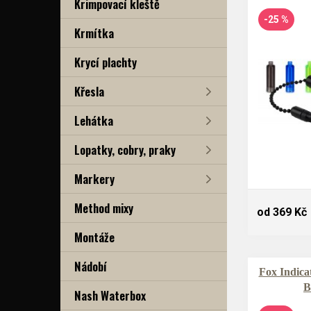
Krimpovací kleště
-25 %
Krmítka
Krycí plachty
Křesla
Lehátka
Lopatky, cobry, praky
Markery
Method mixy
od 369 Kč
Montáže
Nádobí
Fox Indica
B
Nash Waterbox