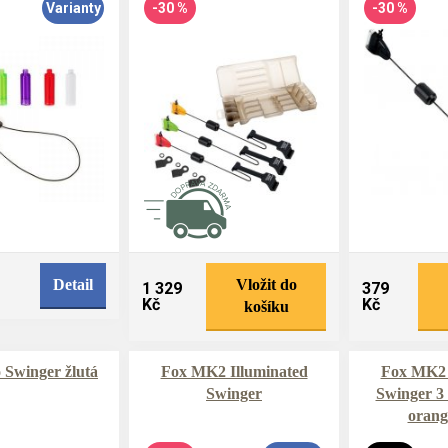
Varianty
-30 %
-30 %
Detail
Vložit do
1 329
379
Kč
Kč
košíku
 Swinger žlutá
Fox MK2 Illuminated
Fox MK2 
Swinger
Swinger 3 
orang