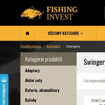
VŠECHNY KATEGORIE
Úvodní strana
Swingery
Swingery
Kategorie produktů
Swinger
Adaptory
Akční sety
Od nejlevněj
Baterie, akumulátory
Batohy
Avid Ca