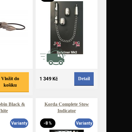
Vložit do
1 349 Kč
Detail
košíku
bin Black &
Korda Complete Stow
hite
Indicator
Varianty
-8 %
Varianty