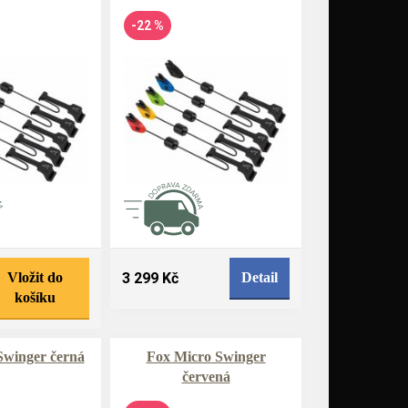
-22 %
Vložit do
3 299 Kč
Detail
košíku
Swinger černá
Fox Micro Swinger
červená