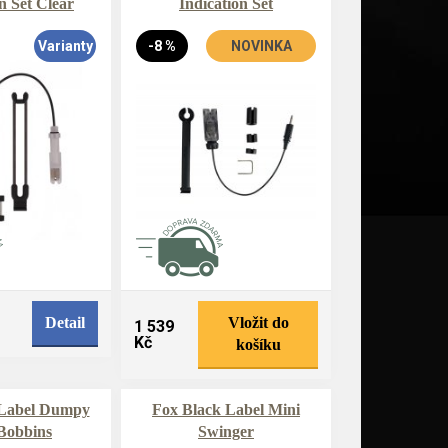
n Set Clear
Indication Set
Varianty
-8 %
NOVINKA
Detail
Vložit do
1 539
Kč
košíku
 Label Dumpy
Fox Black Label Mini
Bobbins
Swinger