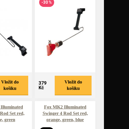
-30 %
Vložit do
Vložit do
379
Kč
košíku
košíku
Illuminated
Fox MK2 Illuminated
Rod Set red,
Swinger 4 Rod Set red,
e, green
orange, green, blue