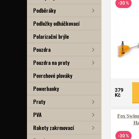
-30 %
Podběráky
Podložky odháčkovací
Polarizační brýle
Pouzdra
Pouzdra na pruty
Povrchové plováky
Powerbanky
379
Kč
Pruty
PVA
Fox Swing
Ha
Rakety zakrmovací
-30 %