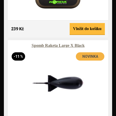
239 Kč
Vložit do košíku
Spomb Raketa Large X Black
-11 %
NOVINKA