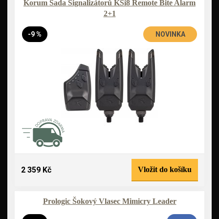
Korum Sada Signalizátorů KSi8 Remote Bite Alarm
2+1
-9 %
NOVINKA
2 359 Kč
Vložit do košíku
Prologic Šokový Vlasec Mimicry Leader