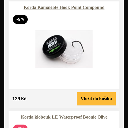
Korda KamaKote Hook Point Compound
-8 %
129 Kč
Vložit do košíku
Korda klobouk LE Waterproof Boonie Olive