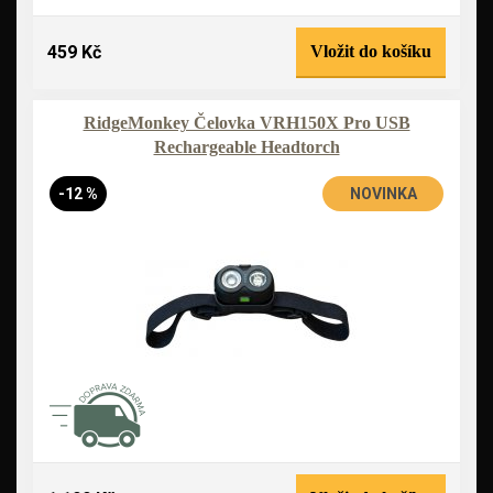
459 Kč
Vložit do košíku
RidgeMonkey Čelovka VRH150X Pro USB
Rechargeable Headtorch
-12 %
NOVINKA