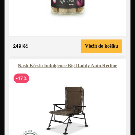
249 Kč
Vložit do košíku
Nash Křeslo Indulgence Big Daddy Auto Recline
-17 %