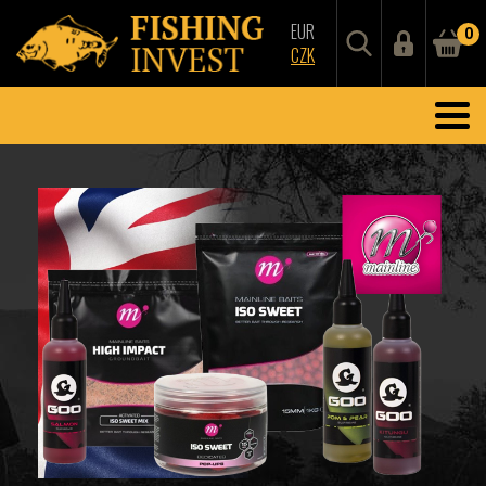
EUR
0
CZK