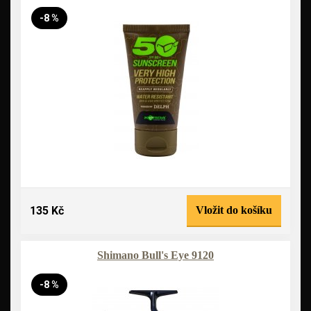
-8 %
135 Kč
Vložit do košíku
Shimano Bull's Eye 9120
-8 %