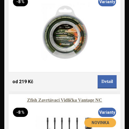
-8 %
Varianty
od 219 Kč
Detail
Zfish Zavrtávací Vidlička Vantage NC
-8 %
Varianty
NOVINKA