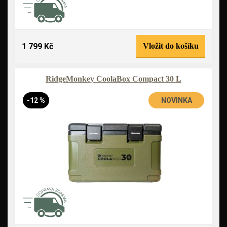
1 799 Kč
Vložit do košíku
RidgeMonkey CoolaBox Compact 30 L
-12 %
NOVINKA