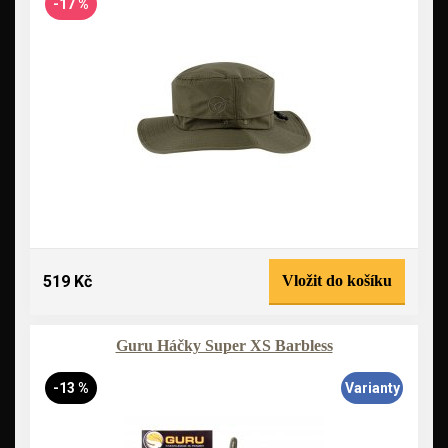
-17 %
519 Kč
Vložit do košíku
Guru Háčky Super XS Barbless
-13 %
Varianty