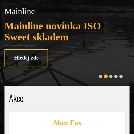
Mainline
T
Mainline novinka ISO
Sweet skladem
Hledej zde
Akce
Akce Fox