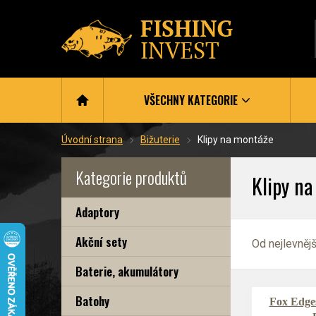
VŠECHNY KATEGORIE
Úvodní strana
Bižuterie
Klipy na montáže
Kategorie produktů
Klipy n
Adaptory
Akční sety
Od nejlevněj
Baterie, akumulátory
Batohy
Fox Edge