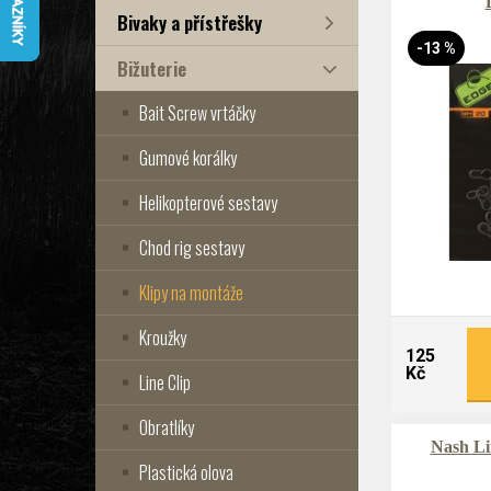
Bivaky a přístřešky
-13 %
Bižuterie
Bait Screw vrtáčky
Gumové korálky
Helikopterové sestavy
Chod rig sestavy
Klipy na montáže
Kroužky
125
Kč
Line Clip
Obratlíky
Nash Li
Plastická olova