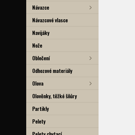
Návazce
Návazcové vlasce
Navijáky
Nože
Oblečení
Odhozové materiály
Olova
Olověnky, těžké šňůry
Partikly
Pelety
Pelety chytací