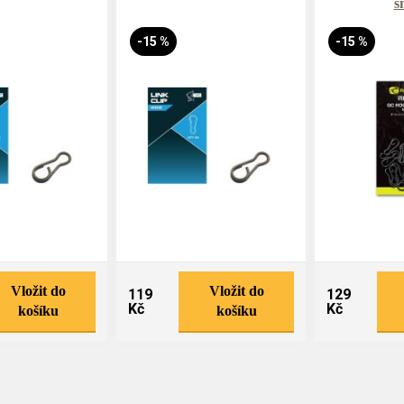
s
-15 %
-15 %
Vložit do
Vložit do
119
129
Kč
Kč
košíku
košíku