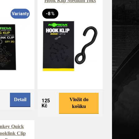
Hook Klip Medium 10ks
Varianty
-8 %
Detail
Vložit do
125
Kč
košíku
nkey Quick
oklink Clip