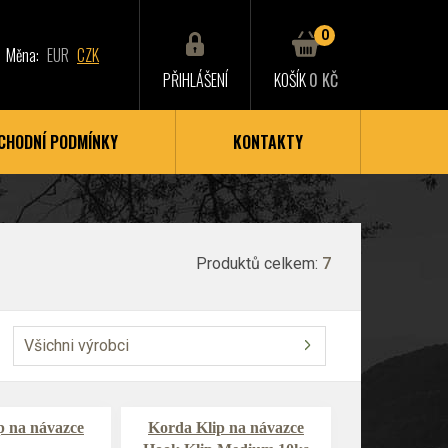
0
Měna:
EUR
CZK
PŘIHLÁŠENÍ
KOŠÍK
0 KČ
CHODNÍ PODMÍNKY
KONTAKTY
Produktů celkem:
7
Všichni výrobci
p na návazce
Korda Klip na návazce