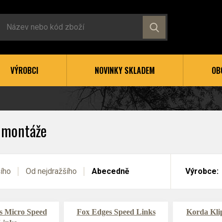
VÝROBCI
NOVINKY SKLADEM
OB
a montáže
šího
Od nejdražšího
Abecedně
Výrobce:
s Micro Speed
Fox Edges Speed Links
Korda Kli