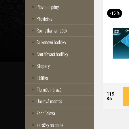
Plovoucí pěny
-15 %
Převlečky
Rovnátka na háček
Silikonové hadičky
Smršťovací hadičky
Stopery
Těžítka
Tlumiče nárazů
119
Kč
Úniková montáž
Zadní olova
Zarážky na boilie