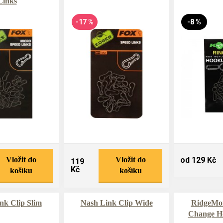
Links
-17 %
-8 %
Vložit do
Vložit do
od 129 Kč
119
Kč
košíku
košíku
nk Clip Slim
Nash Link Clip Wide
RidgeMo
Change Ho