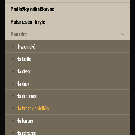
Podložky odháčkovací
Polarizační brýle
Pouzdra
Hygienické
Na boilie
Na cívky
Na dipy
Na drobnosti
Na hrazdy a vidličky
Na kartuš
Na návazce