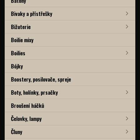
Batohy
Bivaky a přístřešky
Bižuterie
Boilie mixy
Boilies
Bójky
Boostery, posilovače, spreje
Boty, holínky, prsačky
Broušení háčků
Čelovky, lampy
Čluny