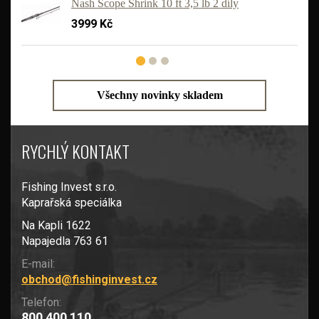
Nash Scope Shrink 10 ft 3,5 lb 2 díly
3999 Kč
Všechny novinky skladem
RYCHLÝ KONTAKT
Fishing Invest s.r.o.
Kaprařská speciálka
Na Kapli 1622
Napajedla 763 61
E-mail:
obchod@fishinginvest.cz
Telefon:
800 400 110