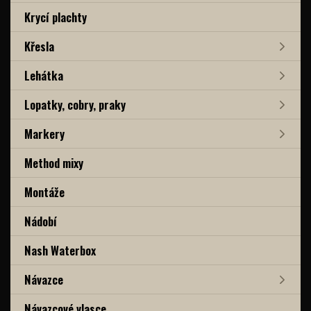
Krycí plachty
Křesla
Lehátka
Lopatky, cobry, praky
Markery
Method mixy
Montáže
Nádobí
Nash Waterbox
Návazce
Návazcové vlasce