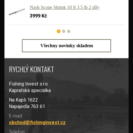
'
Nash Scope Shrink 10 ft 3,5 lb 2 díly
3999 Kč
Všechny novinky skladem
RYCHLÝ KONTAKT
Fishing Invest s.r.o.
Kaprařská speciálka
Na Kapli 1622
Napajedla 763 61
E-mail:
obchod@fishinginvest.cz
Telefon: