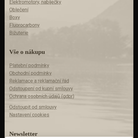
Elektromotory, nabíječky
Oblečení
Boxy
Fluorocarbony
Bižuterie
Vše o nákupu
Platební podmínky
Obchodní podmínky
Reklamace a reklamační řád
Odstoupení od kupní smlouvy
Ochrana osobních údajů (gdpr)
Odstoupit od smlouvy
Nastavení cookies
Newsletter