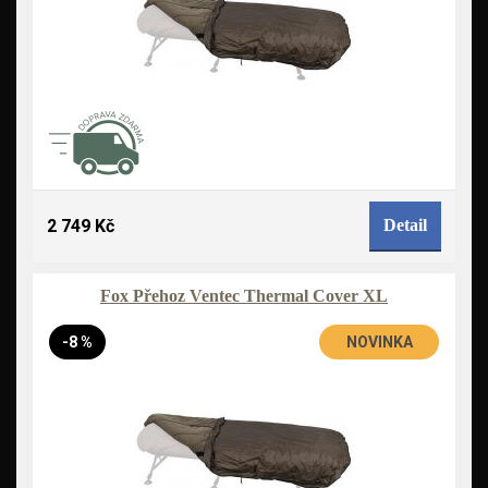
2 749 Kč
Detail
Fox Přehoz Ventec Thermal Cover XL
-8 %
NOVINKA