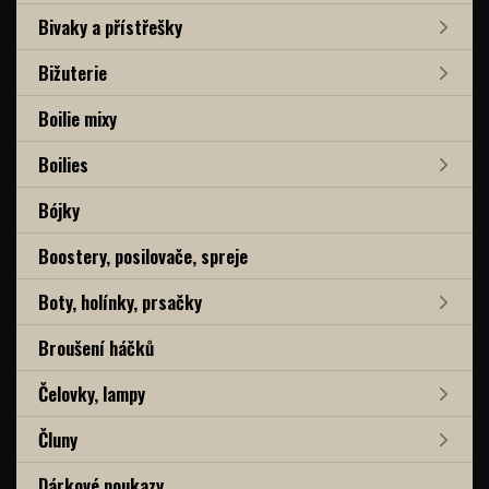
Bivaky a přístřešky
Bižuterie
Boilie mixy
Boilies
Bójky
Boostery, posilovače, spreje
Boty, holínky, prsačky
Broušení háčků
Čelovky, lampy
Čluny
Dárkové poukazy