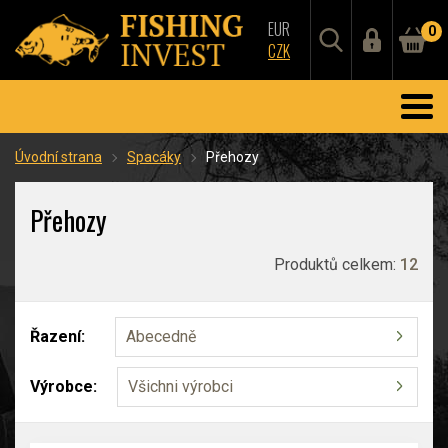
EUR
0
CZK
Úvodní strana
Spacáky
Přehozy
Přehozy
Produktů celkem:
12
Řazení:
Abecedně
Výrobce:
Všichni výrobci