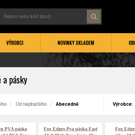
VÝROBCI
NOVINKY SKLADEM
OB
 a pásky
šího
Od nejdražšího
Abecedně
Výrobce:
rp PVA páska
Fox Edges Pva páska Fast
Fox Edge