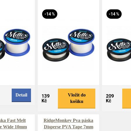
-14 %
-14 %
Detail
Vložit do
139
209
Kč
Kč
košíku
ka Fast Melt
RidgeMonkey Pva páska
e Wide 10mm
Disperse PVA Tape 7mm