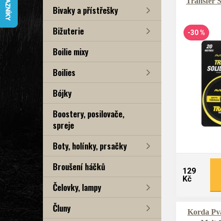
Transfer 
Bivaky a přístřešky
Bižuterie
-30 %
Boilie mixy
Boilies
Bójky
Boostery, posilovače,
spreje
Boty, holínky, prsačky
Broušení háčků
129
Kč
Čelovky, lampy
Čluny
Korda Pv