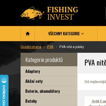
VŠECHNY KATEGORIE
Úvodní strana
PVA
PVA nitě a pásky
Kategorie produktů
PVA nitě
Adaptory
Akční sety
Od nejlevněj
Baterie, akumulátory
Batohy
Avid Ca