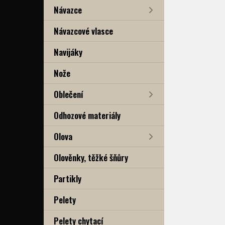
Návazce
Návazcové vlasce
Navijáky
Nože
Oblečení
Odhozové materiály
Olova
Olověnky, těžké šňůry
Partikly
Pelety
Pelety chytací