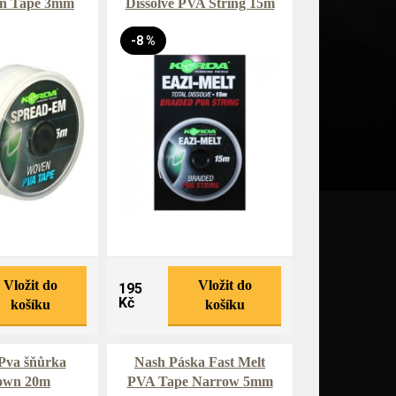
n Tape 3mm
Dissolve PVA String 15m
-8 %
Vložit do
Vložit do
195
Kč
košíku
košíku
Pva šňůrka
Nash Páska Fast Melt
own 20m
PVA Tape Narrow 5mm