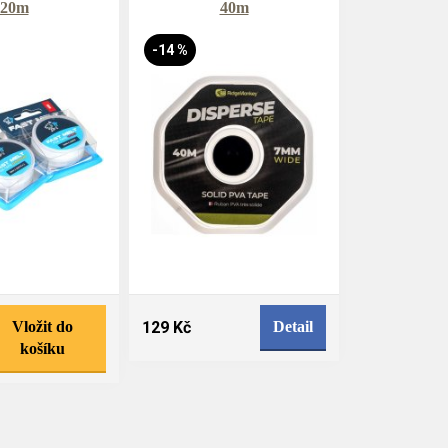
20m
40m
-14 %
Vložit do
129 Kč
Detail
košíku