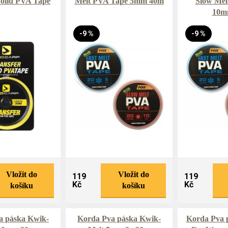
Solid PVA Tape
Melt PVA Tape 5mm 40m
Slow Mel
10m
-9 %
-9 %
Vložit do
Vložit do
119
119
Kč
Kč
košíku
košíku
a páska Kwik-
Korda Pva páska Kwik-
Korda Pva 