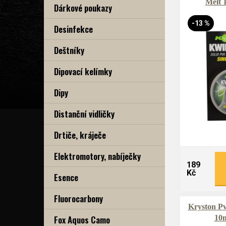
Melt
Dárkové poukazy
-13 %
Desinfekce
Deštníky
Dipovací kelímky
Dipy
Distanční vidličky
Drtiče, kráječe
Elektromotory, nabíječky
189
Kč
Esence
Fluorocarbony
Kryston Pv
Fox Aquos Camo
10