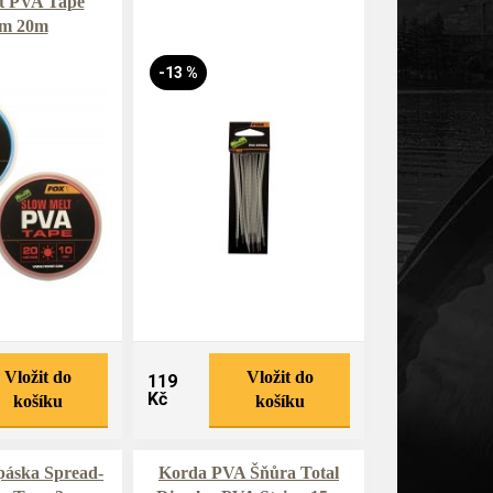
t PVA Tape
m 20m
-13 %
Vložit do
Vložit do
119
Kč
košíku
košíku
páska Spread-
Korda PVA Šňůra Total