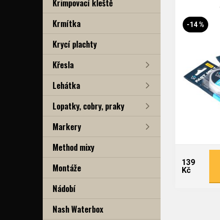
Krimpovací kleště
Krmítka
-14 %
Krycí plachty
Křesla
Lehátka
Lopatky, cobry, praky
Markery
Method mixy
139
Montáže
Kč
Nádobí
Nash Waterbox