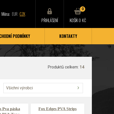
0
Měna:
EUR
CZK
PŘIHLÁŠENÍ
KOŠÍK
0 KČ
CHODNÍ PODMÍNKY
KONTAKTY
Produktů celkem:
14
Všichni výrobci
s Pva páska
Fox Edges PVA Strips