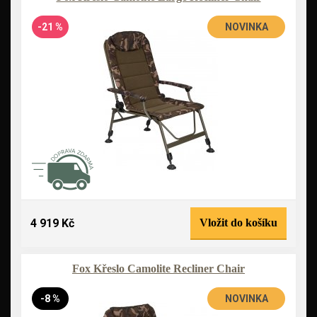
-21 %
NOVINKA
4 919 Kč
Vložit do košíku
Fox Křeslo Camolite Recliner Chair
-8 %
NOVINKA