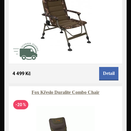
4 499 Kč
Detail
Fox Křeslo Duralite Combo Chair
-20 %