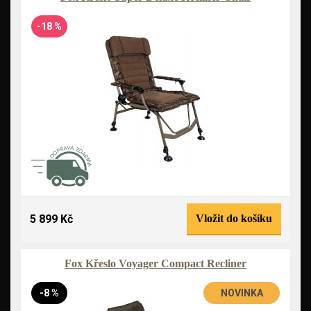
-18 %
5 899 Kč
Vložit do košíku
Fox Křeslo Voyager Compact Recliner
-8 %
NOVINKA