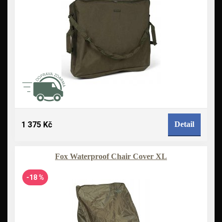
1 375 Kč
Detail
Fox Waterproof Chair Cover XL
-18 %