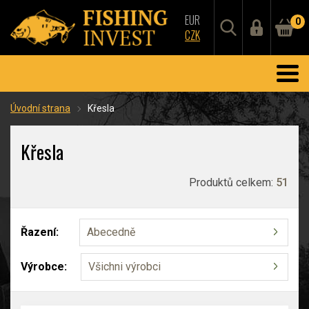
EUR
0
CZK
Úvodní strana
Křesla
Křesla
Produktů celkem:
51
Řazení:
Abecedně
Výrobce:
Všichni výrobci