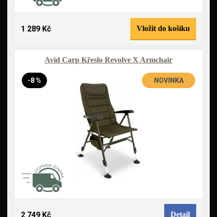
1 289 Kč
Vložit do košíku
Avid Carp Křeslo Revolve X Armchair
-8 %
NOVINKA
2 749 Kč
Detail