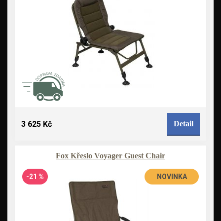
3 625 Kč
Detail
Fox Křeslo Voyager Guest Chair
-21 %
NOVINKA