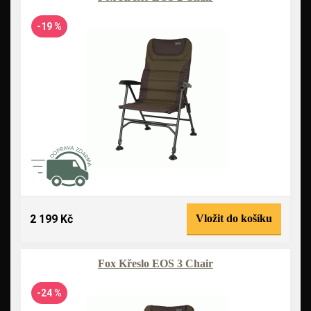
-19 %
2 199 Kč
Vložit do košíku
Fox Křeslo EOS 3 Chair
-24 %