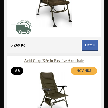
6 249 Kč
Detail
Avid Carp Křeslo Revolve Armchair
-8 %
NOVINKA