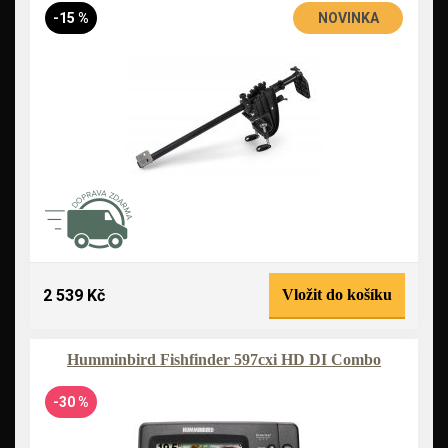
-15 %
NOVINKA
2 539 Kč
Vložit do košíku
Humminbird Fishfinder 597cxi HD DI Combo
-30 %