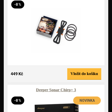
-8 %
449 Kč
Vložit do košíku
Deeper Sonar Chirp+ 3
-8 %
NOVINKA