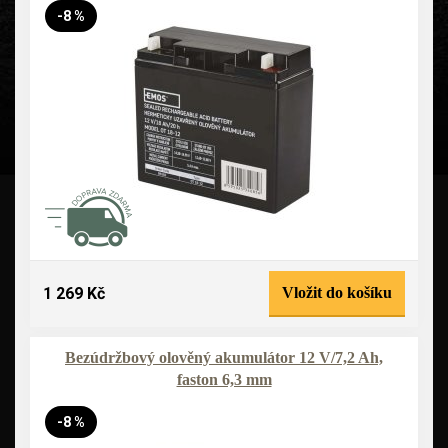
-8 %
1 269 Kč
Vložit do košíku
Bezúdržbový olověný akumulátor 12 V/7,2 Ah,
faston 6,3 mm
-8 %