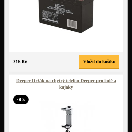
715 Kč
Vložit do košíku
Deeper Držák na chytrý telefon Deeper pro lodě a
kajaky
-8 %