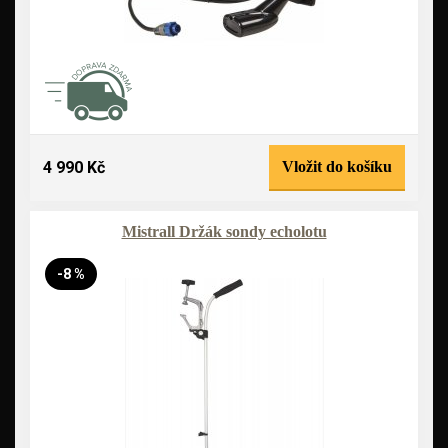
4 990 Kč
Vložit do košíku
Mistrall Držák sondy echolotu
-8 %