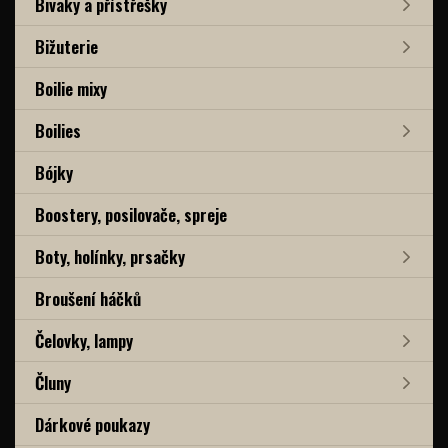
Bivaky a přístřešky
Bižuterie
Boilie mixy
Boilies
Bójky
Boostery, posilovače, spreje
Boty, holínky, prsačky
Broušení háčků
Čelovky, lampy
Čluny
Dárkové poukazy