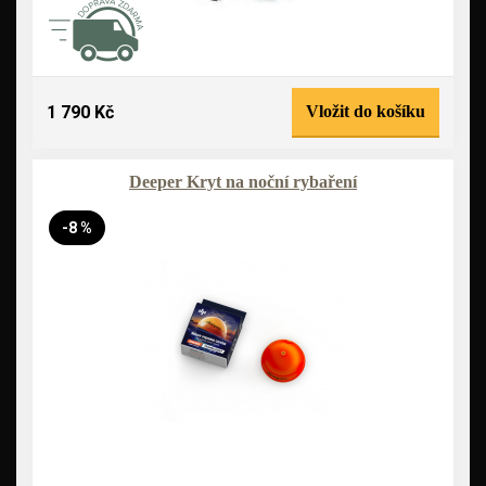
1 790 Kč
Vložit do košíku
Deeper Kryt na noční rybaření
-8 %