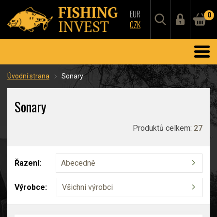
EUR
0
CZK
Úvodní strana
Sonary
Sonary
Produktů celkem:
27
Řazení:
Abecedně
Výrobce:
Všichni výrobci