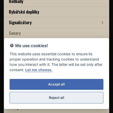
Rollbally
Rybářské doplňky
Signalizátory
Sonary
Spacáky
🍪 We use cookies!
Stojany
This website uses essential cookies to ensure its
proper operation and tracking cookies to understand
Stolky
how you interact with it. The latter will be set only after
consent.
Let me choose.
Swingery
Accept all
Šňůrky
Šňůrky potahované
Reject all
Šňůry