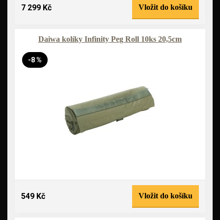
7 299 Kč
Vložit do košíku
Daiwa kolíky Infinity Peg Roll 10ks 20,5cm
-8 %
549 Kč
Vložit do košíku