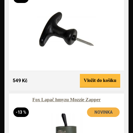
549 Kč
Vložit do košíku
Fox Lapač hmyzu Mozzie Zapper
-13 %
NOVINKA