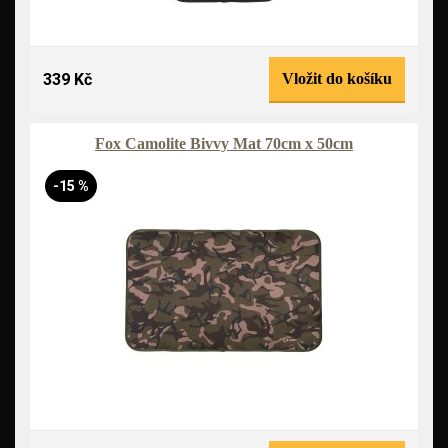
339 Kč
Vložit do košíku
Fox Camolite Bivvy Mat 70cm x 50cm
-15 %