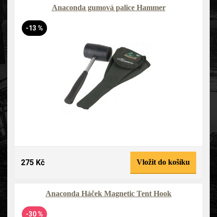
Anaconda gumová palice Hammer
-13 %
275 Kč
Vložit do košíku
Anaconda Háček Magnetic Tent Hook
-30 %