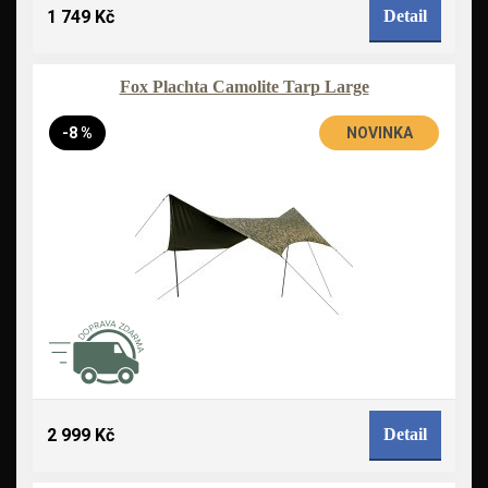
1 749 Kč
Detail
Fox Plachta Camolite Tarp Large
-8 %
NOVINKA
2 999 Kč
Detail