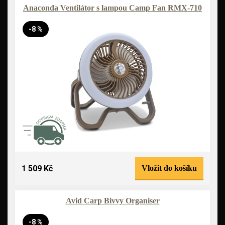
Anaconda Ventilátor s lampou Camp Fan RMX-710
-8 %
1 509 Kč
Vložit do košíku
Avid Carp Bivvy Organiser
-8 %