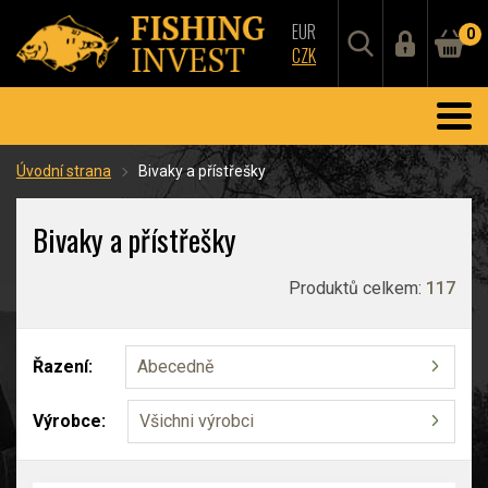
EUR
0
CZK
Úvodní strana
Bivaky a přístřešky
Bivaky a přístřešky
Produktů celkem:
117
Řazení:
Abecedně
Výrobce:
Všichni výrobci