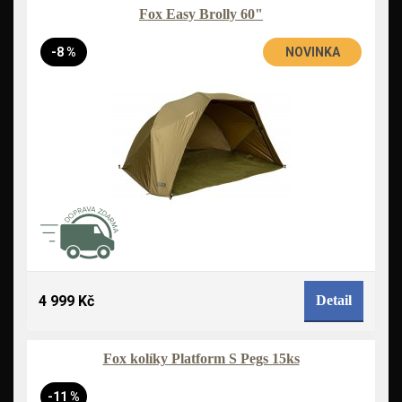
Fox Easy Brolly 60"
-8 %
NOVINKA
4 999 Kč
Detail
Fox kolíky Platform S Pegs 15ks
-11 %