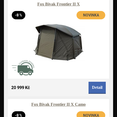
Fox Bivak Frontier II X
-8 %
NOVINKA
20 999 Kč
Detail
Fox Bivak Frontier II X Camo
-8 %
NOVINKA