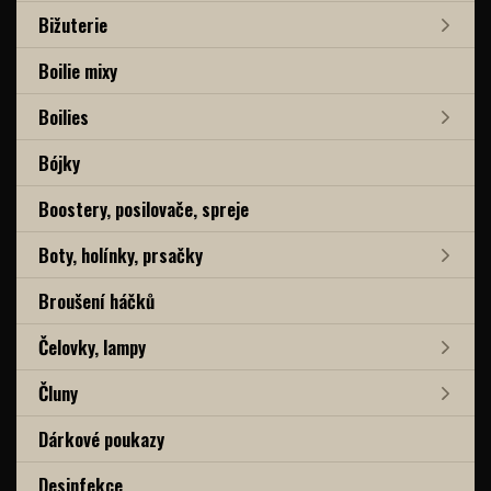
Bižuterie
Boilie mixy
Boilies
Bójky
Boostery, posilovače, spreje
Boty, holínky, prsačky
Broušení háčků
Čelovky, lampy
Čluny
Dárkové poukazy
Desinfekce