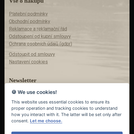
Vše o nákupu
Platební podmínky
Obchodní podmínky
Reklamace a reklamační řád
Odstoupení od kupní smlouvy
Ochrana osobních údajů (gdpr)
Odstoupit od smlouvy
Nastavení cookies
Newsletter
🍪 We use cookies!
Máte zájem o akční nabídky?
Teď už vám nic neunikne!
This website uses essential cookies to ensure its
proper operation and tracking cookies to understand
how you interact with it. The latter will be set only after
consent.
Let me choose.
Odeslat