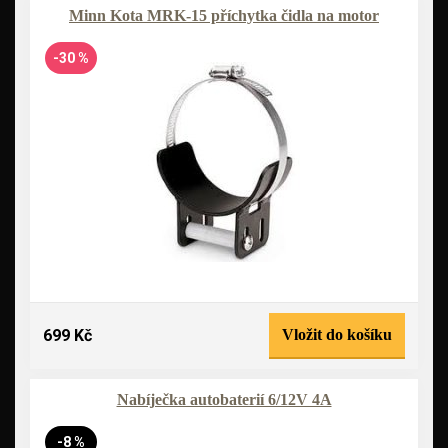
Minn Kota MRK-15 příchytka čidla na motor
-30 %
699 Kč
Vložit do košíku
Nabíječka autobaterií 6/12V 4A
-8 %