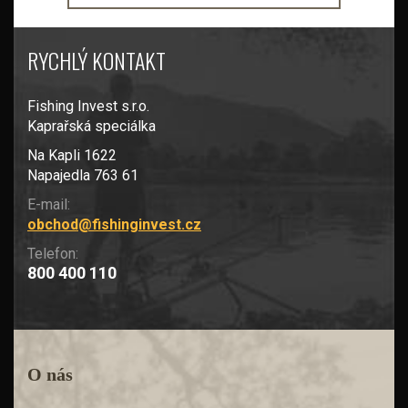
RYCHLÝ KONTAKT
Fishing Invest s.r.o.
Kaprařská speciálka
Na Kapli 1622
Napajedla 763 61
E-mail:
obchod@fishinginvest.cz
Telefon:
800 400 110
O nás