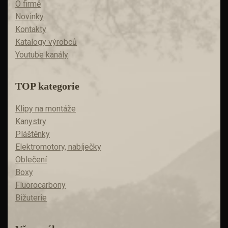
O firmě
Novinky
Kontakty
Katalogy výrobců
Youtube kanály
TOP kategorie
Klipy na montáže
Kanystry
Pláštěnky
Elektromotory, nabíječky
Oblečení
Boxy
Fluorocarbony
Bižuterie