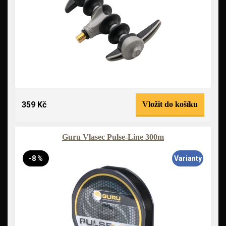
359 Kč
Vložit do košíku
Guru Vlasec Pulse-Line 300m
-8 %
Varianty