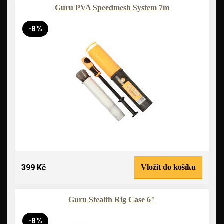
Guru PVA Speedmesh System 7m
-8 %
399 Kč
Vložit do košíku
Guru Stealth Rig Case 6"
-8 %