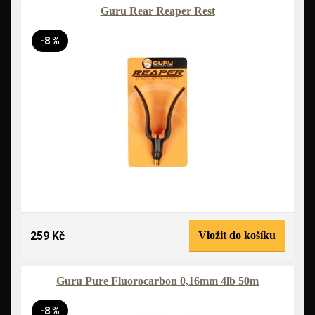
Guru Rear Reaper Rest
-8 %
259 Kč
Vložit do košíku
Guru Pure Fluorocarbon 0,16mm 4lb 50m
-8 %