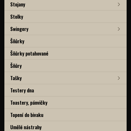
Stojany
Stolky
Swingery
Šňůrky
Šňůrky potahované
Šňůry
Tašky
Testery dna
Toastery, pánvičky
Topení do bivaku
Umělé nástrahy