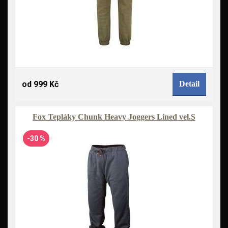
od 999 Kč
Detail
Fox Tepláky Chunk Heavy Joggers Lined vel.S
-30 %