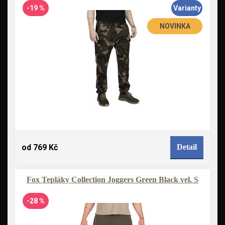
-19 %
Varianty
NOVINKA
od 769 Kč
Detail
Fox Tepláky Collection Joggers Green Black vel. S
-28 %