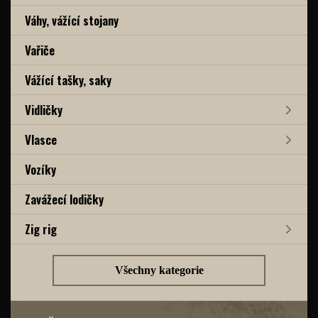
Váhy, vážící stojany
Vařiče
Vážící tašky, saky
Vidličky
Vlasce
Vozíky
Zavážecí lodičky
Zig rig
Všechny kategorie