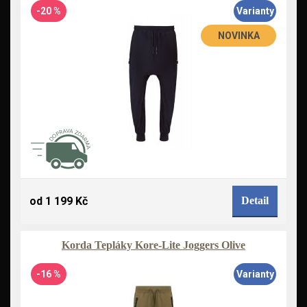
-20 %
Varianty
NOVINKA
od 1 199 Kč
Detail
Korda Tepláky Kore-Lite Joggers Olive
-16 %
Varianty