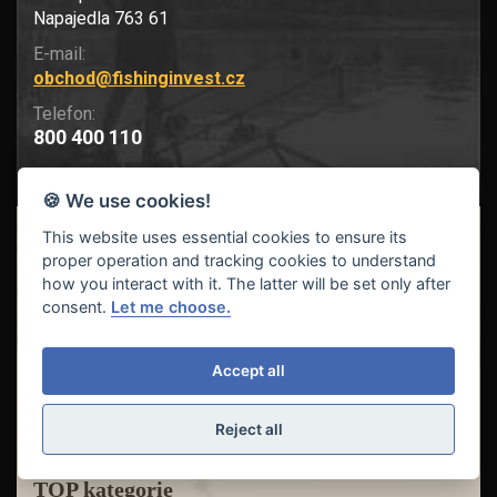
Napajedla 763 61
E-mail:
obchod@fishinginvest.cz
Telefon:
800 400 110
🍪 We use cookies!
This website uses essential cookies to ensure its
O nás
proper operation and tracking cookies to understand
how you interact with it. The latter will be set only after
consent.
Let me choose.
O firmě
Novinky
Kontakty
Accept all
Katalogy výrobců
Youtube kanály
Reject all
TOP kategorie