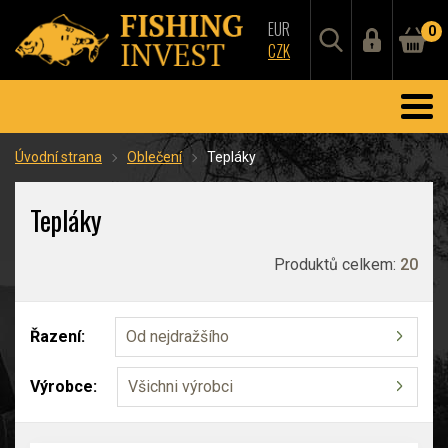
EUR
0
CZK
Úvodní strana
Oblečení
Tepláky
Tepláky
Produktů celkem:
20
Řazení:
Od nejdražšího
Výrobce:
Všichni výrobci