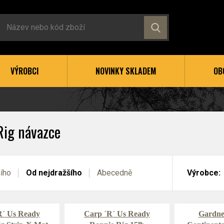
VÝROBCI
NOVINKY SKLADEM
OB
Rig návazce
šího
Od nejdražšího
Abecedně
Výrobce:
R´ Us Ready
Carp ´R´ Us Ready
Gardne