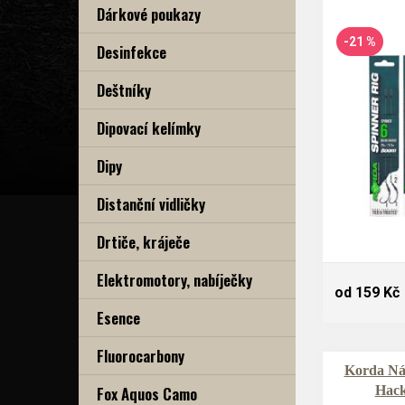
Dárkové poukazy
-21 %
Desinfekce
Deštníky
Dipovací kelímky
Dipy
Distanční vidličky
Drtiče, kráječe
Elektromotory, nabíječky
od 159 Kč
Esence
Fluorocarbony
Korda Ná
Fox Aquos Camo
Hack