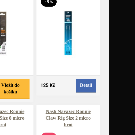
-8 %
Vložit do
125 Kč
Detail
košíku
azec Ronnie
Nash Návazec Ronnie
Size 8 micro
Claw Rig Size 2 micro
rot
hrot