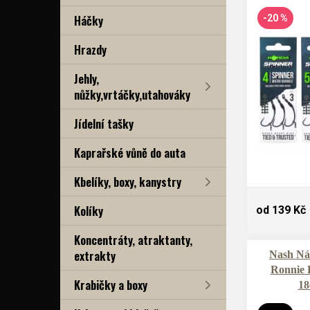
Háčky
-20 %
Hrazdy
Jehly,
nůžky,vrtáčky,utahováky
Jídelní tašky
Kaprařské vůně do auta
Kbelíky, boxy, kanystry
Kolíky
od 139 Kč
Koncentráty, atraktanty,
extrakty
Nash Ná
Ronnie 
Krabičky a boxy
18