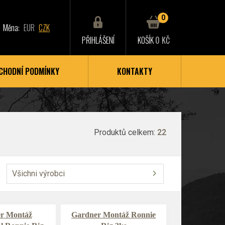
0
Měna:
EUR
CZK
PŘIHLÁŠENÍ
KOŠÍK
0 KČ
CHODNÍ PODMÍNKY
KONTAKTY
Produktů celkem:
22
Všichni výrobci
r Montáž
Gardner Montáž Ronnie