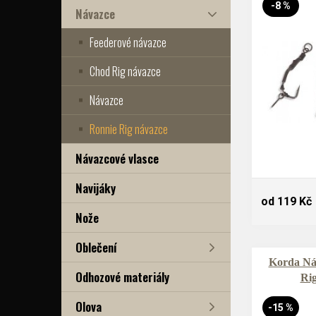
-8 %
Návazce
Feederové návazce
Chod Rig návazce
Návazce
Ronnie Rig návazce
Návazcové vlasce
Navijáky
od 119 Kč
Nože
Oblečení
Korda Ná
Odhozové materiály
Ri
Olova
-15 %