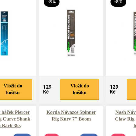
-8 %
-8 %
Vložit do
Vložit do
129
129
Kč
Kč
košíku
košíku
háček Piercer
Korda Návazce Spinner
Nash Náv
g Curve Shank
Rig Kurv 7" Boom
Claw Rig 
 Barb 3ks
h