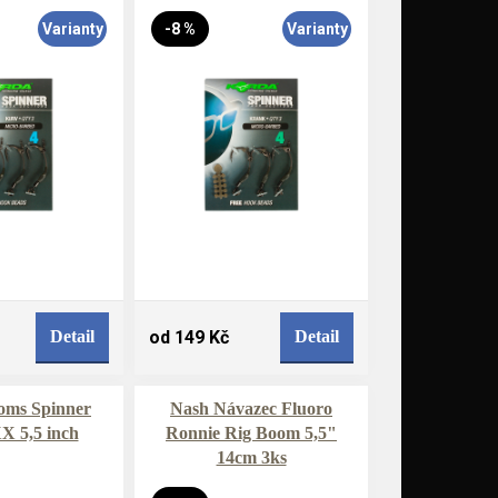
Varianty
-8 %
Varianty
Detail
od 149 Kč
Detail
oms Spinner
Nash Návazec Fluoro
X 5,5 inch
Ronnie Rig Boom 5,5"
14cm 3ks