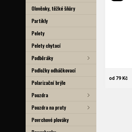
Olověnky, těžké šňůry
Partikly
Pelety
Pelety chytací
Podběráky
Podložky odháčkovací
od 79 Kč
Polarizační brýle
Pouzdra
Pouzdra na pruty
Povrchové plováky