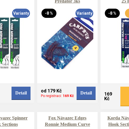
Predator 3ks
25 l
Varianty
-8 %
Varianty
-8 %
od 179 Kč
Detail
Detail
169
Po registraci:
169 Kč
Kč
vazec Spinner
Fox Návazec Edges
Korda Náv
 Sections
Ronnie Medium Curve
Hook Sect