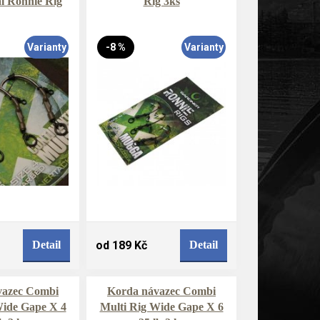
l Ronnie Rig
Rig 3ks
Varianty
-8 %
Varianty
Detail
od 189 Kč
Detail
vazec Combi
Korda návazec Combi
Wide Gape X 4
Multi Rig Wide Gape X 6