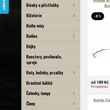
Ronnie Ri
Bivaky a přístřešky
Br
Bižuterie
-8 %
Boilie mixy
Boilies
Bójky
Boostery, posilovače,
spreje
Boty, holínky, prsačky
Broušení háčků
od 189 Kč
Po registraci:
Čelovky, lampy
Korda Ná
Čluny