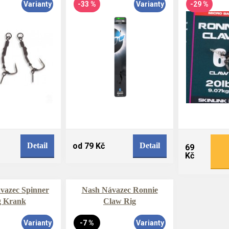
Varianty
-33 %
Varianty
-29 %
Detail
od 79 Kč
Detail
69
Kč
vazec Spinner
Nash Návazec Ronnie
g Krank
Claw Rig
Varianty
-7 %
Varianty