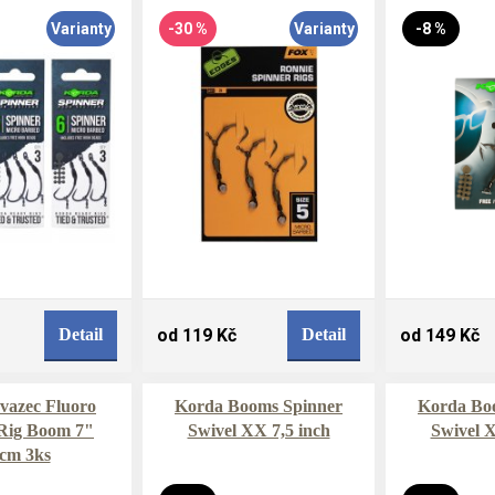
Varianty
-30 %
Varianty
-8 %
Detail
od 119 Kč
Detail
od 149 Kč
vazec Fluoro
Korda Booms Spinner
Korda Bo
Rig Boom 7"
Swivel XX 7,5 inch
Swivel X
cm 3ks