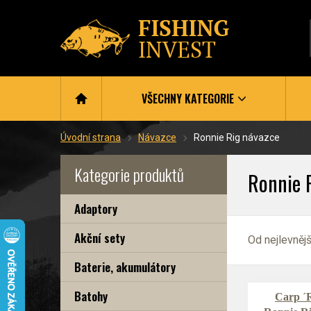
VŠECHNY KATEGORIE
Úvodní strana
Návazce
Ronnie Rig návazce
Kategorie produktů
Ronnie 
Adaptory
Akční sety
Od nejlevněj
Baterie, akumulátory
Batohy
Carp ´