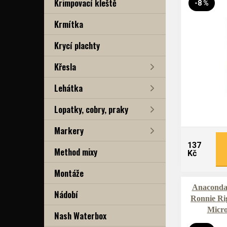
Krimpovací kleště
-8 %
Krmítka
Krycí plachty
Křesla
Lehátka
Lopatky, cobry, praky
Markery
137
Method mixy
Kč
Montáže
Anaconda 
Nádobí
Ronnie Ri
Micro
Nash Waterbox