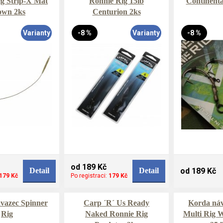
g Strip-X Mat
Ronnie Rig 15lb
Continenta
own 2ks
Centurion 2ks
Varianty
-8 %
Varianty
-8 %
od 189 Kč
Detail
Detail
od 189 Kč
179 Kč
Po registraci:
179 Kč
vazec Spinner
Carp ´R´ Us Ready
Korda ná
Rig
Naked Ronnie Rig
Multi Rig 