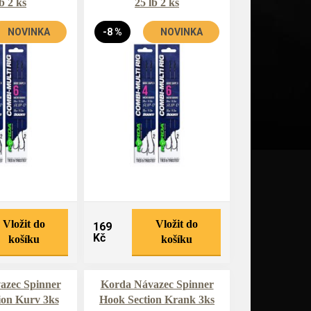
b 2 ks
25 lb 2 ks
NOVINKA
-8 %
NOVINKA
Vložit do
Vložit do
169
Kč
košíku
košíku
azec Spinner
Korda Návazec Spinner
ion Kurv 3ks
Hook Section Krank 3ks