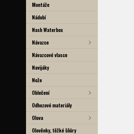
Montáže
Nádobí
Nash Waterbox
Návazce
Návazcové vlasce
Navijáky
Nože
Oblečení
Odhozové materiály
Olova
Olověnky, těžké šňůry