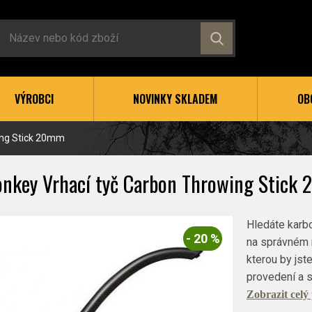
VÝROBCI
NOVINKY SKLADEM
OB
ing Stick 20mm
nkey Vrhací tyč Carbon Throwing Stick
Hledáte karbo
- 20 %
na správném m
kterou by jst
provedení a s
Zobrazit celý