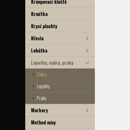
Krimpovací kleště
Krmítka
Krycí plachty
Křesla
Lehátka
Lopatky, cobry, praky
Cobry
Lopatky
Praky
Markery
Method mixy