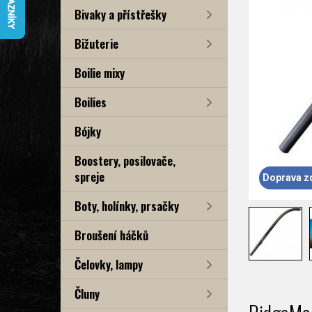
Bivaky a přístřešky
Bižuterie
Boilie mixy
Boilies
Bójky
Boostery, posilovače,
spreje
Doprava z
Boty, holínky, prsačky
Broušení háčků
Čelovky, lampy
Čluny