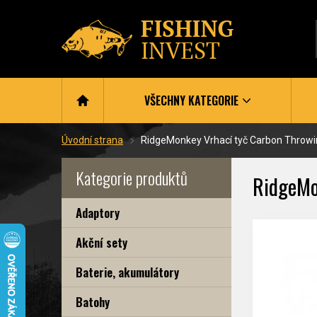
VŠECHNY KATEGORIE
Úvodní strana
RidgeMonkey Vrhací tyč Carbon Throw
Kategorie produktů
RidgeMo
Adaptory
Akční sety
Baterie, akumulátory
Batohy