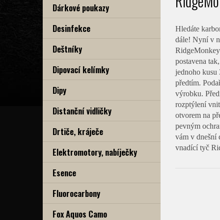
RidgeMo
Dárkové poukazy
Desinfekce
Hledáte karbon
dále! Nyní v 
Deštníky
RidgeMonkey j
postavena tak
Dipovací kelímky
jednoho kusu 3
předtím. Poda
Dipy
výrobku. Předn
rozptýlení vni
Distanční vidličky
otvorem na pře
pevným ochran
Drtiče, kráječe
vám v dnešní d
vnadící tyč Ri
Elektromotory, nabíječky
Esence
Fluorocarbony
Fox Aquos Camo