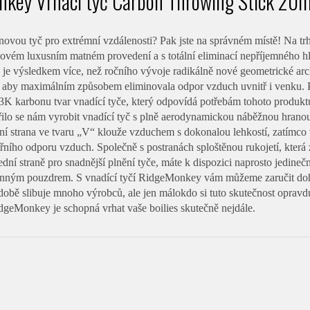
nkey Vrhací tyč Carbon Throwing Stick 2
ovou tyč pro extrémní vzdálenosti? Pak jste na správném místě! Na trhu
novém luxusním matném provedení a s totální eliminací nepříjemného h
e výsledkem více, než ročního vývoje radikálně nové geometrické arch
, aby maximálním způsobem eliminovala odpor vzduch uvnitř i venku. 
K karbonu tvar vnadící tyče, který odpovídá potřebám tohoto produktu 
řilo se nám vyrobit vnadící tyč s plně aerodynamickou náběžnou hranou
í strana ve tvaru „V“ klouže vzduchem s dokonalou lehkostí, zatímco vn
třního odporu vzduch. Společně s postranách sploštěnou rukojetí, která 
dní straně pro snadnější plnění tyče, máte k dispozici naprosto jedine
ným pouzdrem. S vnadící tyčí RidgeMonkey vám můžeme zaručit doho
obě slibuje mnoho výrobců, ale jen málokdo si tuto skutečnost opravdu
dgeMonkey je schopná vrhat vaše boilies skutečně nejdále.