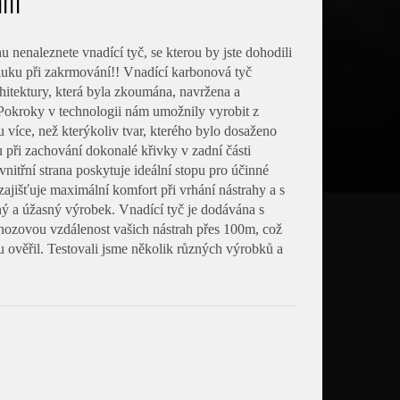
0mm
 nenaleznete vnadící tyč, se kterou by jste dohodili
luku při zakrmování!! Vnadící karbonová tyč
itektury, která byla zkoumána, navržena a
Pokroky v technologii nám umožnily vyrobit z
více, než kterýkoliv tvar, kterého bylo dosaženo
 při zachování dokonalé křivky v zadní části
itřní strana poskytuje ideální stopu pro účinné
zajišťuje maximální komfort při vrhání nástrahy a s
čný a úžasný výrobek. Vnadící tyč je dodávána s
zovou vzdálenost vašich nástrah přes 100m, což
 ověřil. Testovali jsme několik různých výrobků a