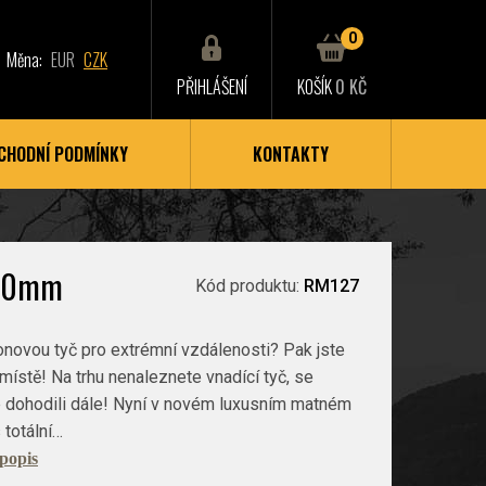
0
Měna:
EUR
CZK
PŘIHLÁŠENÍ
KOŠÍK
0 KČ
CHODNÍ PODMÍNKY
KONTAKTY
 20mm
Kód produktu:
RM127
novou tyč pro extrémní vzdálenosti? Pak jste
ístě! Na trhu nenaleznete vnadící tyč, se
e dohodili dále! Nyní v novém luxusním matném
 totální…
 popis