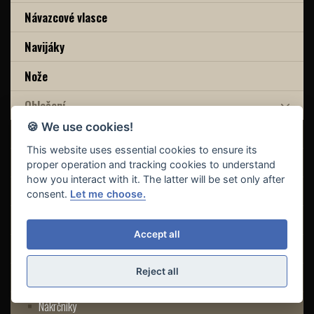
Návazcové vlasce
Navijáky
Nože
Oblečení
🍪 We use cookies!
Bundy
This website uses essential cookies to ensure its
Čepice zimní, kukly
proper operation and tracking cookies to understand
how you interact with it. The latter will be set only after
Kalhoty
consent.
Let me choose.
Komplety
Accept all
Kšiltovky, klobouky
Reject all
Mikiny
Nákrčníky