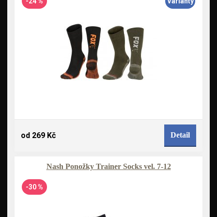
-24 %
Varianty
od 269 Kč
Detail
Nash Ponožky Trainer Socks vel. 7-12
-30 %