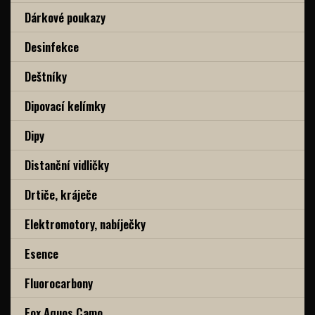
Dárkové poukazy
Desinfekce
Deštníky
Dipovací kelímky
Dipy
Distanční vidličky
Drtiče, kráječe
Elektromotory, nabíječky
Esence
Fluorocarbony
Fox Aquos Camo