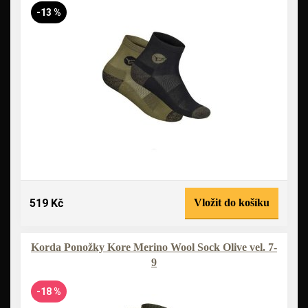
-13 %
519 Kč
Vložit do košíku
Korda Ponožky Kore Merino Wool Sock Olive vel. 7-
9
-18 %