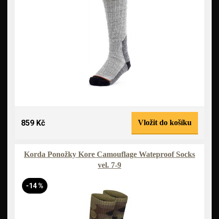
859 Kč
Vložit do košíku
Korda Ponožky Kore Camouflage Wateproof Socks
vel. 7-9
-14 %