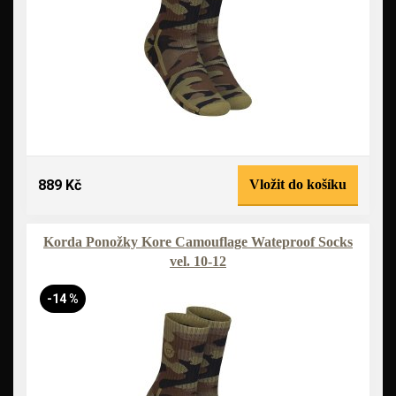
889 Kč
Vložit do košíku
Korda Ponožky Kore Camouflage Wateproof Socks
vel. 10-12
-14 %