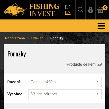
EUR
0
CZK
Úvodní strana
Oblečení
Ponožky
Ponožky
Produktů celkem:
29
Řazení:
Od nejdražšího
Výrobce:
Všichni výrobci