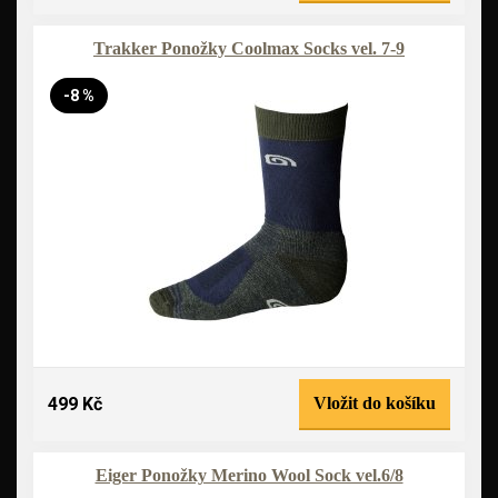
Trakker Ponožky Coolmax Socks vel. 7-9
-8 %
499 Kč
Vložit do košíku
Eiger Ponožky Merino Wool Sock vel.6/8