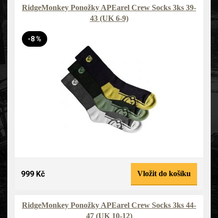
RidgeMonkey Ponožky APEarel Crew Socks 3ks 39-
43 (UK 6-9)
-8 %
999 Kč
Vložit do košíku
RidgeMonkey Ponožky APEarel Crew Socks 3ks 44-
47 (UK 10-12)