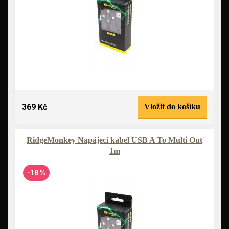
369 Kč
Vložit do košíku
RidgeMonkey Napájecí kabel USB A To Multi Out
1m
-18 %