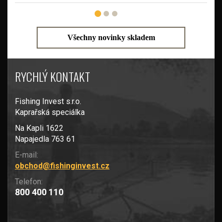
Všechny novinky skladem
RYCHLÝ KONTAKT
Fishing Invest s.r.o.
Kaprařská speciálka
Na Kapli 1622
Napajedla 763 61
E-mail:
obchod@fishinginvest.cz
Telefon:
800 400 110