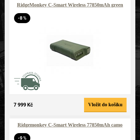
RidgeMonkey C-Smart Wireless 77850mAh green
-8 %
7 999 Kč
Vložit do košíku
Ridgemonkey C-Smart Wireless 77850mAh camo
-9 %