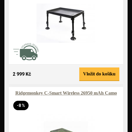
2 999 Kč
Vložit do košíku
Ridgemonkey C-Smart Wireless 26950 mAh Camo
-8 %