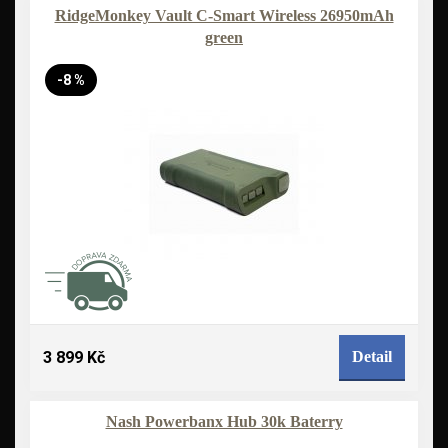
RidgeMonkey Vault C-Smart Wireless 26950mAh
green
-8 %
3 899 Kč
Detail
Nash Powerbanx Hub 30k Baterry