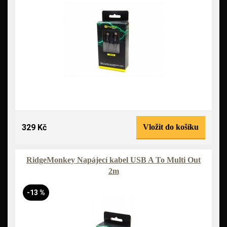
329 Kč
Vložit do košíku
RidgeMonkey Napájecí kabel USB A To Multi Out
2m
-13 %