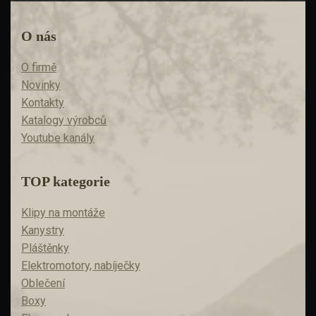
O nás
O firmě
Novinky
Kontakty
Katalogy výrobců
Youtube kanály
TOP kategorie
Klipy na montáže
Kanystry
Pláštěnky
Elektromotory, nabíječky
Oblečení
Boxy