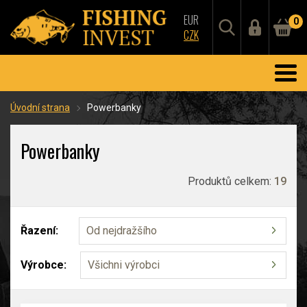
EUR
0
CZK
Úvodní strana
Powerbanky
Powerbanky
Produktů celkem:
19
Řazení:
Od nejdražšího
Výrobce:
Všichni výrobci