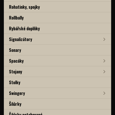
Rohatinky, spojky
Rollbally
Rybářské doplňky
Signalizátory
Sonary
Spacáky
Stojany
Stolky
Swingery
Šňůrky
Šňůrky potahované