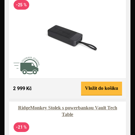
-25 %
2 999 Kč
Vložit do košíku
RidgeMonkey Stolek s powerbankou Vault Tech
Table
-21 %