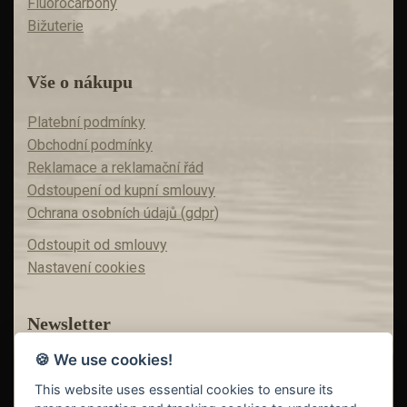
Fluorocarbony
Bižuterie
Vše o nákupu
Platební podmínky
Obchodní podmínky
Reklamace a reklamační řád
Odstoupení od kupní smlouvy
Ochrana osobních údajů (gdpr)
Odstoupit od smlouvy
Nastavení cookies
Newsletter
🍪 We use cookies!
Máte zájem o akční nabídky?
Teď už vám nic neunikne!
This website uses essential cookies to ensure its