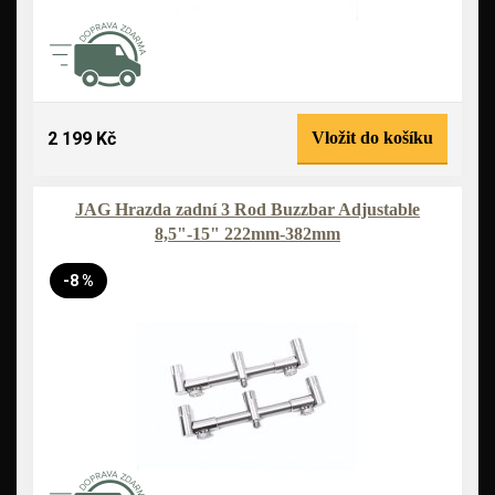
2 199 Kč
Vložit do košíku
JAG Hrazda zadní 3 Rod Buzzbar Adjustable
8,5"-15" 222mm-382mm
-8 %