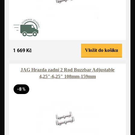
1 669 Kč
Vložit do košíku
JAG Hrazda zadní 2 Rod Buzzbar Adjustable
4,25"-6,25" 108mm-159mm
-8 %