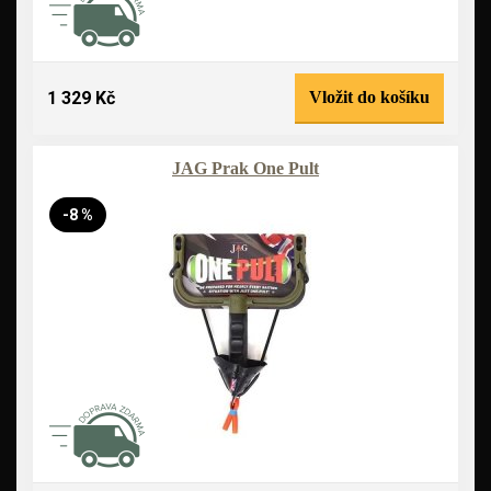
1 329 Kč
Vložit do košíku
JAG Prak One Pult
-8 %