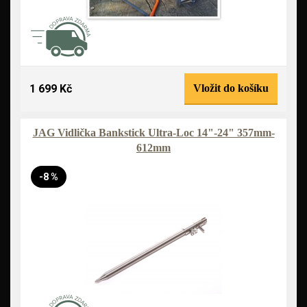
1 699 Kč
Vložit do košíku
JAG Vidlička Bankstick Ultra-Loc 14"-24" 357mm-
612mm
-8 %