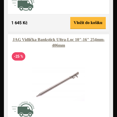
1 645 Kč
Vložit do košíku
JAG Vidlička Bankstick Ultra-Loc 10"-16" 254mm-
406mm
-25 %