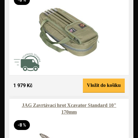
-8 %
1 979 Kč
Vložit do košíku
JAG Zavrtávací hrot Xcavator Standard 10"
170mm
-8 %