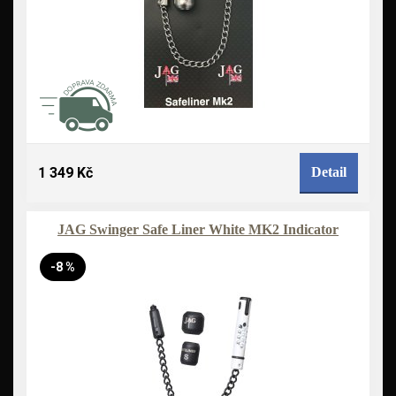
1 349 Kč
Detail
JAG Swinger Safe Liner White MK2 Indicator
-8 %