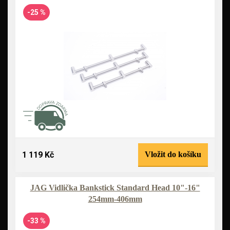
-25 %
1 119 Kč
Vložit do košíku
JAG Vidlička Bankstick Standard Head 10"-16"
254mm-406mm
-33 %