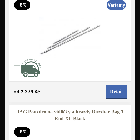
-8 %
Varianty
od 2 379 Kč
Detail
JAG Pouzdro na vidličky a hrazdy Buzzbar Bag 3
Rod XL Black
-8 %