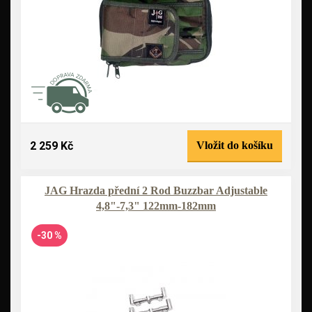
2 259 Kč
Vložit do košíku
JAG Hrazda přední 2 Rod Buzzbar Adjustable
4,8"-7,3" 122mm-182mm
-30 %