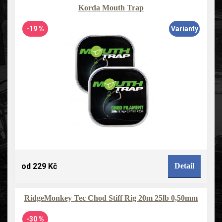
Korda Mouth Trap
-19 %
Varianty
od 229 Kč
Detail
RidgeMonkey Tec Chod Stiff Rig 20m 25lb 0,50mm
-30 %