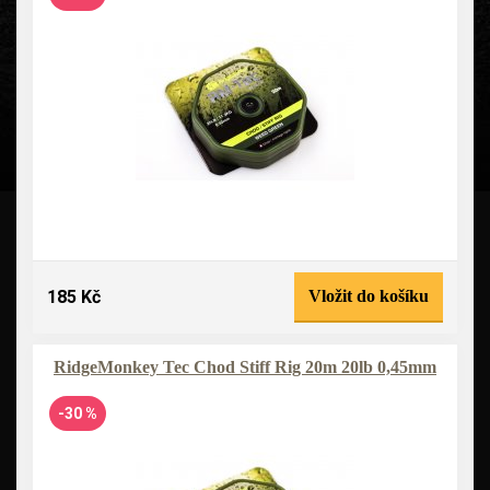
185 Kč
Vložit do košíku
RidgeMonkey Tec Chod Stiff Rig 20m 20lb 0,45mm
-30 %