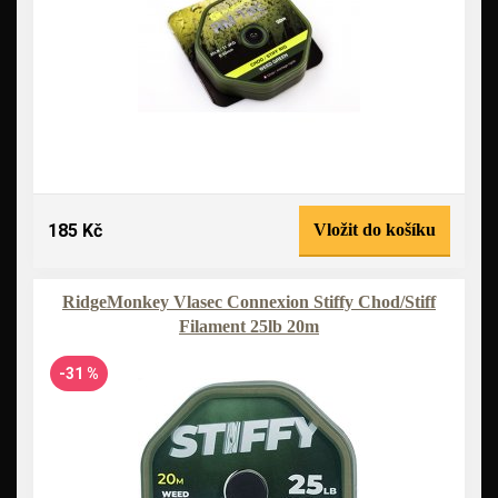
185 Kč
Vložit do košíku
RidgeMonkey Vlasec Connexion Stiffy Chod/Stiff
Filament 25lb 20m
-31 %