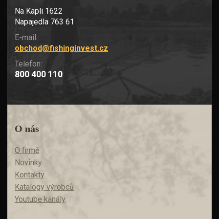
Na Kapli 1622
Napajedla 763 61
E-mail:
obchod@fishinginvest.cz
Telefon:
800 400 110
O nás
O firmě
Novinky
Kontakty
Katalogy výrobců
Youtube kanály