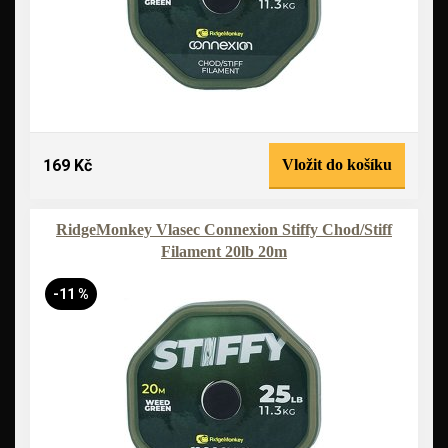
169 Kč
Vložit do košíku
RidgeMonkey Vlasec Connexion Stiffy Chod/Stiff
Filament 20lb 20m
-11 %