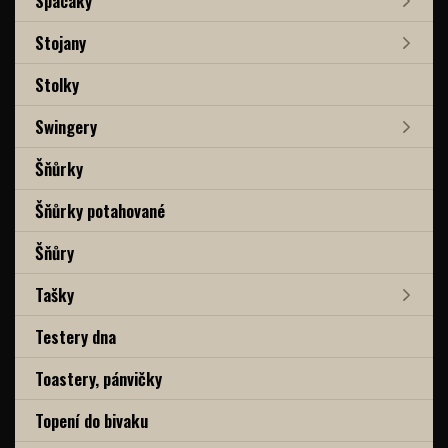
Spacáky
Stojany
Stolky
Swingery
Šňůrky
Šňůrky potahované
Šňůry
Tašky
Testery dna
Toastery, pánvičky
Topení do bivaku