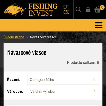
EUR
0
CZK
Úvodní strana
Návazcové vlasce
Návazcové vlasce
Produktů celkem:
8
Řazení:
Od nejdražšího
Výrobce:
Všichni výrobci