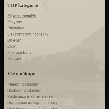
TOP kategorie
Klipy na montáže
Kanystry
Pláštěnky
Elektromotory, nabíječky
Oblečení
Boxy
Fluorocarbony
Bižuterie
Vše o nákupu
Platební podmínky
Obchodní podmínky
Reklamace a reklamační řád
Odstoupení od kupní smlouvy
Ochrana osobních údajů (gdpr)