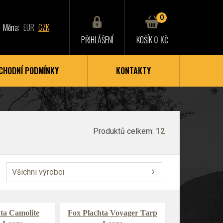
0
Měna:
EUR
CZK
PŘIHLÁŠENÍ
KOŠÍK
0 KČ
CHODNÍ PODMÍNKY
KONTAKTY
Produktů celkem:
12
Všichni výrobci
ta Camolite
Fox Plachta Voyager Tarp