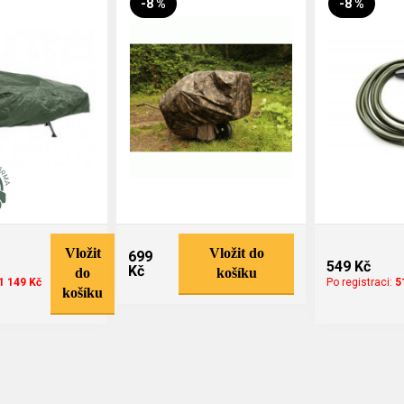
-8 %
-8 %
Vložit
Vložit do
699
549 Kč
Kč
do
košíku
1 149 Kč
Po registraci:
5
košíku