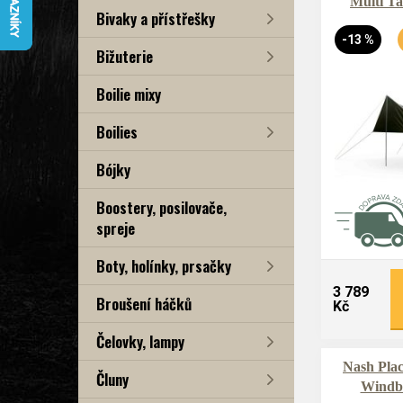
Multi T
Bivaky a přístřešky
-13 %
Bižuterie
Boilie mixy
Boilies
Bójky
Boostery, posilovače,
spreje
Boty, holínky, prsačky
3 789
Broušení háčků
Kč
Čelovky, lampy
Nash Plac
Čluny
Windb