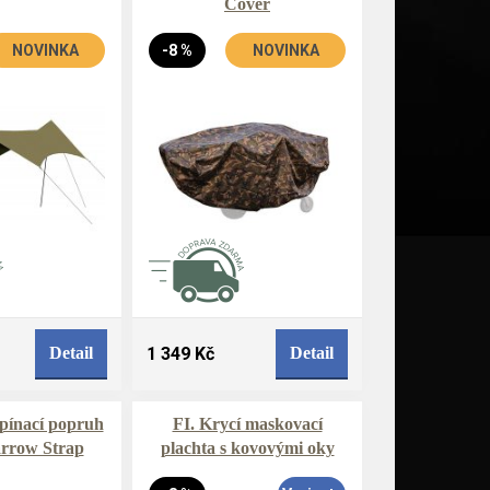
Cover
NOVINKA
-8 %
NOVINKA
Detail
1 349 Kč
Detail
pínací popruh
FI. Krycí maskovací
arrow Strap
plachta s kovovými oky