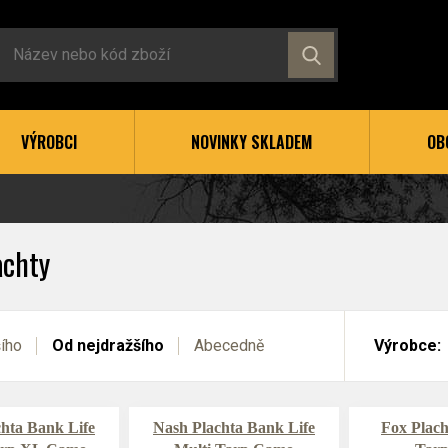
VÝROBCI
NOVINKY SKLADEM
OB
achty
šího
Od nejdražšího
Abecedně
Výrobce:
hta Bank Life
Nash Plachta Bank Life
Fox Plach