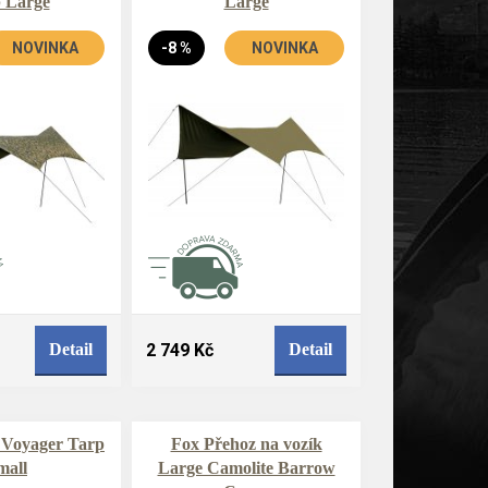
 Large
Large
NOVINKA
-8 %
NOVINKA
Detail
2 749 Kč
Detail
 Voyager Tarp
Fox Přehoz na vozík
mall
Large Camolite Barrow