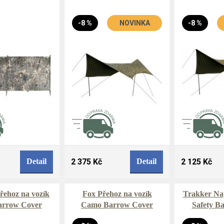
-8 %
NOVINKA
-8 %
Detail
2 375 Kč
Detail
2 125 Kč
řehoz na vozík
Fox Přehoz na vozík
Trakker Na
rrow Cover
Camo Barrow Cover
Safety B