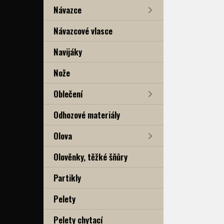
Návazce
Návazcové vlasce
Navijáky
Nože
Oblečení
Odhozové materiály
Olova
Olověnky, těžké šňůry
Partikly
Pelety
Pelety chytací