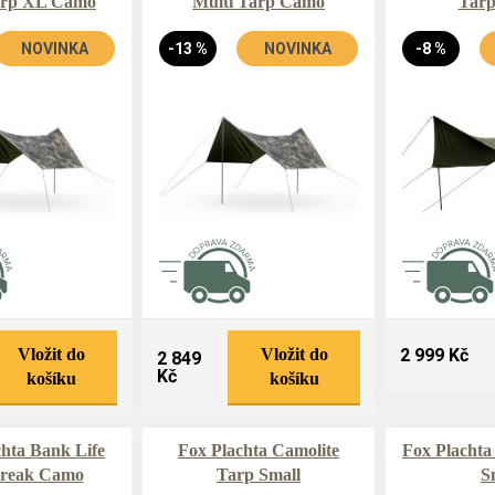
arp XL Camo
Multi Tarp Camo
Tarp
NOVINKA
-13 %
NOVINKA
-8 %
Vložit do
Vložit do
2 999 Kč
2 849
Kč
košíku
košíku
hta Bank Life
Fox Plachta Camolite
Fox Plachta
reak Camo
Tarp Small
S