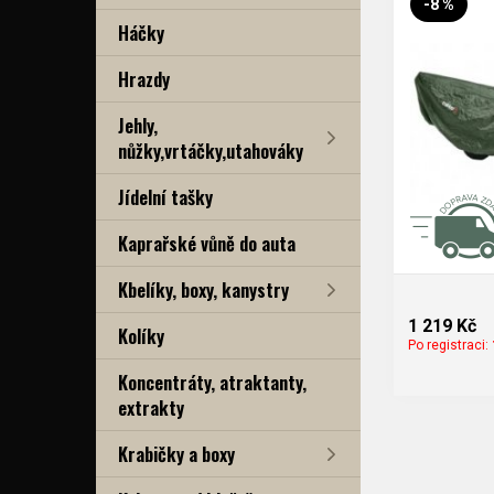
-8 %
Háčky
Hrazdy
Jehly,
nůžky,vrtáčky,utahováky
Jídelní tašky
Kaprařské vůně do auta
Kbelíky, boxy, kanystry
1 219 Kč
Kolíky
Po registraci:
Koncentráty, atraktanty,
extrakty
Krabičky a boxy