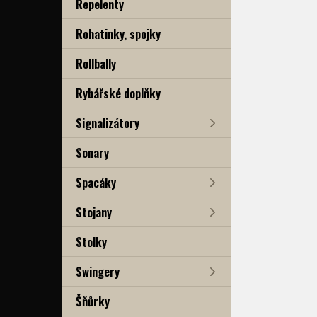
Repelenty
Rohatinky, spojky
Rollbally
Rybářské doplňky
Signalizátory
Sonary
Spacáky
Stojany
Stolky
Swingery
Šňůrky