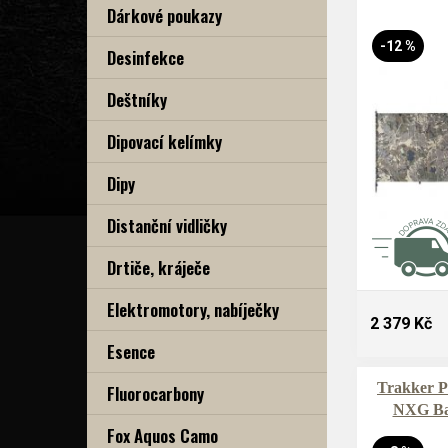
Dárkové poukazy
-12 %
Desinfekce
Deštníky
Dipovací kelímky
Dipy
Distanční vidličky
Drtiče, kráječe
Elektromotory, nabíječky
2 379 Kč
Esence
Trakker P
Fluorocarbony
NXG Ba
Fox Aquos Camo