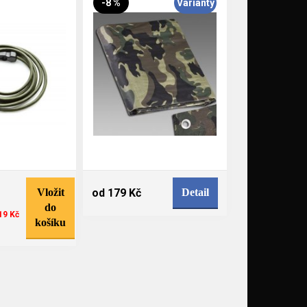
-8 %
Varianty
Vložit
od 179 Kč
Detail
do
19 Kč
košíku