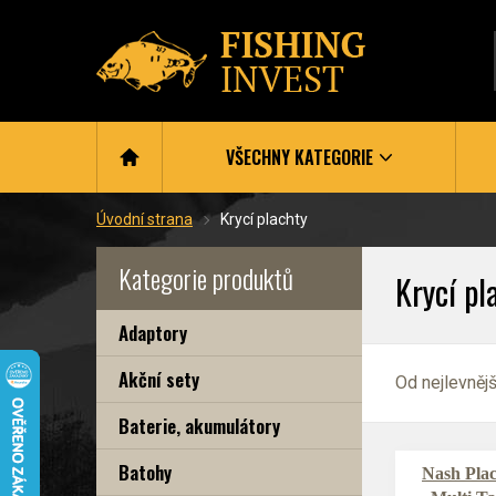
VŠECHNY KATEGORIE
Úvodní strana
Krycí plachty
Kategorie produktů
Krycí pl
Adaptory
Akční sety
Od nejlevněj
Baterie, akumulátory
Batohy
Nash Plac