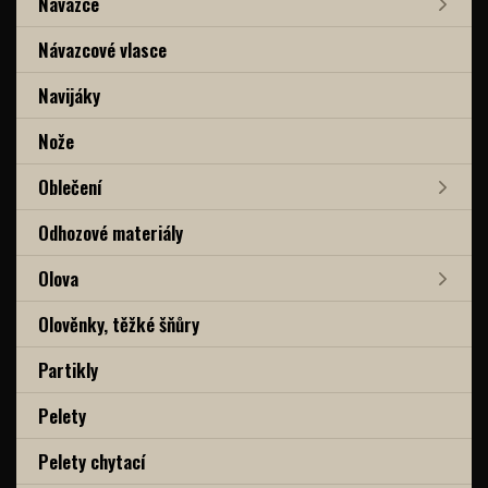
Návazce
Návazcové vlasce
Navijáky
Nože
Oblečení
Odhozové materiály
Olova
Olověnky, těžké šňůry
Partikly
Pelety
Pelety chytací