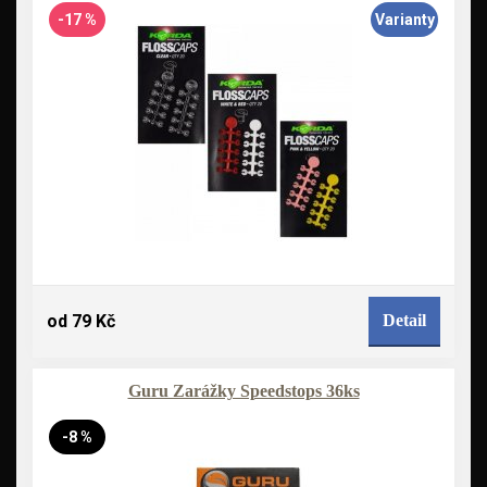
-17 %
Varianty
od 79 Kč
Detail
Guru Zarážky Speedstops 36ks
-8 %