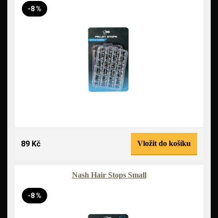
-8 %
89 Kč
Vložit do košíku
Nash Hair Stops Small
-8 %