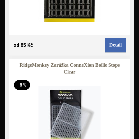
od 85 Kč
Detail
RidgeMonkey Zarážka ConneXion Boilie Stops
Clear
-8 %