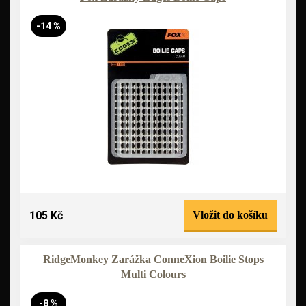
-14 %
105 Kč
Vložit do košíku
RidgeMonkey Zarážka ConneXion Boilie Stops
Multi Colours
-8 %