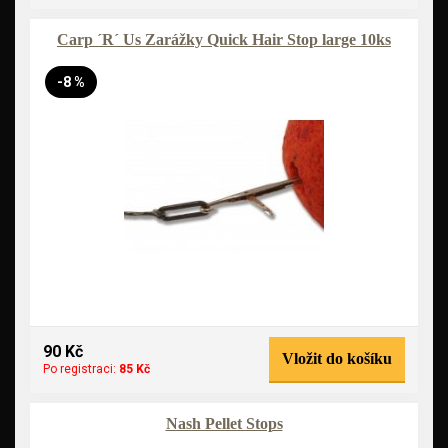
Carp ´R´ Us Zarážky Quick Hair Stop large 10ks
-8 %
90 Kč
Vložit do košíku
Po registraci:
85 Kč
Nash Pellet Stops