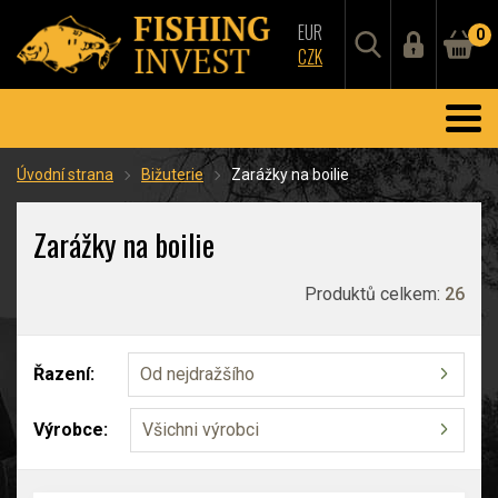
EUR
0
CZK
Úvodní strana
Bižuterie
Zarážky na boilie
Zarážky na boilie
Produktů celkem:
26
Řazení:
Od nejdražšího
Výrobce:
Všichni výrobci