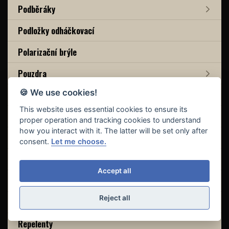
Podběráky
Podložky odháčkovací
Polarizační brýle
Pouzdra
🍪 We use cookies!
Pouzdra na pruty
This website uses essential cookies to ensure its
Povrchové plováky
proper operation and tracking cookies to understand
how you interact with it. The latter will be set only after
Powerbanky
consent.
Let me choose.
Pruty
Accept all
PVA
Reject all
Rakety zakrmovací
Repelenty