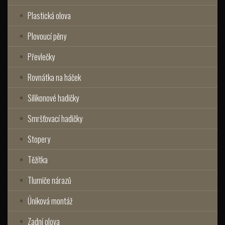
Plastická olova
Plovoucí pěny
Převlečky
Rovnátka na háček
Silikonové hadičky
Smršťovací hadičky
Stopery
Těžítka
Tlumiče nárazů
Úniková montáž
Zadní olova