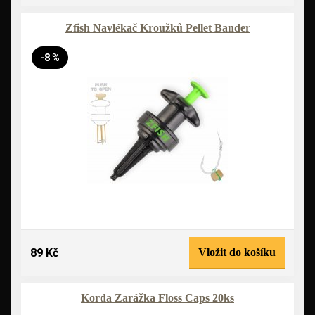
Zfish Navlékač Kroužků Pellet Bander
-8 %
89 Kč
Vložit do košíku
Korda Zarážka Floss Caps 20ks