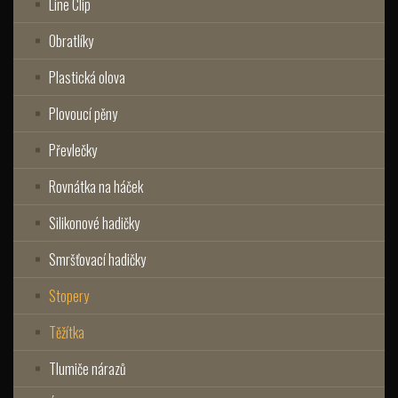
Line Clip
Obratlíky
Plastická olova
Plovoucí pěny
Převlečky
Rovnátka na háček
Silikonové hadičky
Smršťovací hadičky
Stopery
Těžítka
Tlumiče nárazů