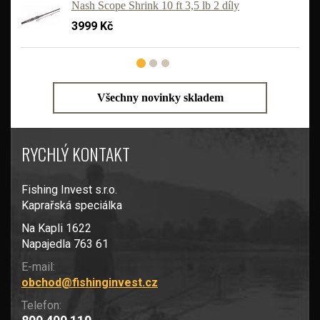
Nash Scope Shrink 10 ft 3,5 lb 2 díly
3999 Kč
Všechny novinky skladem
RYCHLÝ KONTAKT
Fishing Invest s.r.o.
Kaprařská speciálka
Na Kapli 1622
Napajedla 763 61
E-mail:
obchod@fishinginvest.cz
Telefon: