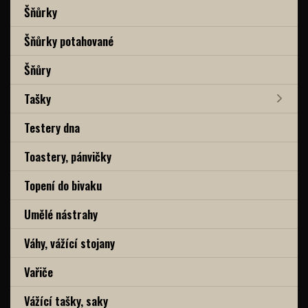
Šňůrky
Šňůrky potahované
Šňůry
Tašky
Testery dna
Toastery, pánvičky
Topení do bivaku
Umělé nástrahy
Váhy, vážící stojany
Vařiče
Vážící tašky, saky