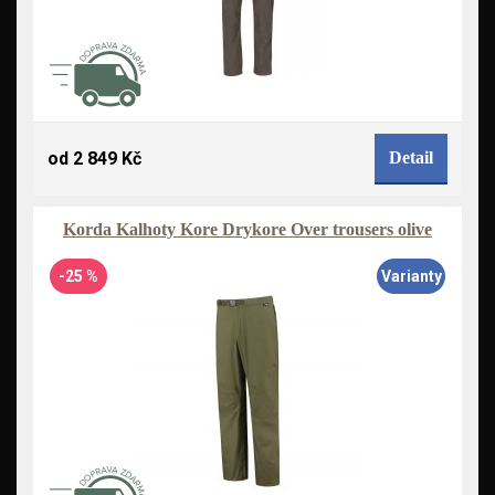
od 2 849 Kč
Detail
Korda Kalhoty Kore Drykore Over trousers olive
-25 %
Varianty