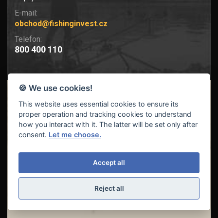
E-mail:
obchod@fishinginvest.cz
Telefon:
800 400 110
🍪 We use cookies!
O nás
This website uses essential cookies to ensure its
proper operation and tracking cookies to understand
how you interact with it. The latter will be set only after
O firmě
consent.
Let me choose.
Novinky
Kontakty
Katalogy výrobců
Accept all
Youtube kanály
Reject all
TOP kategorie