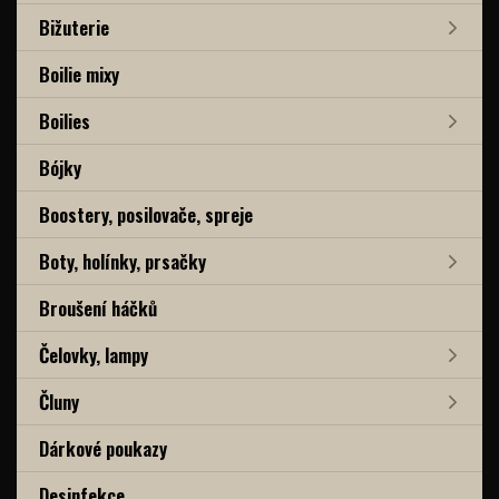
Bižuterie
Boilie mixy
Boilies
Bójky
Boostery, posilovače, spreje
Boty, holínky, prsačky
Broušení háčků
Čelovky, lampy
Čluny
Dárkové poukazy
Desinfekce