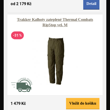
od 2 179 Kč
Detail
Trakker Kalhoty zateplené Thermal Combats
RipStop vel. M
-31 %
1 479 Kč
Vložit do košíku