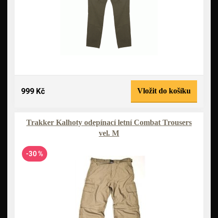
999 Kč
Vložit do košíku
Trakker Kalhoty odepínací letní Combat Trousers
vel. M
-30 %