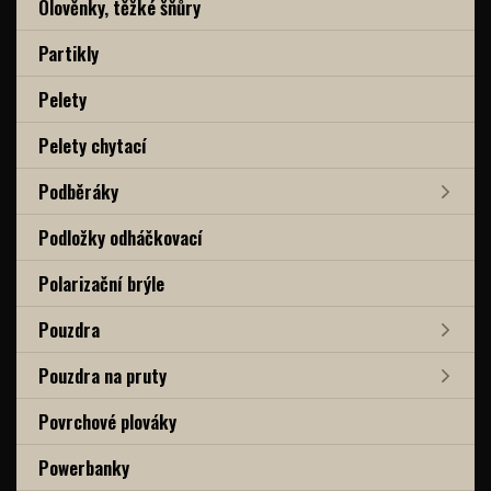
Olověnky, těžké šňůry
Partikly
Pelety
Pelety chytací
Podběráky
Podložky odháčkovací
Polarizační brýle
Pouzdra
Pouzdra na pruty
Povrchové plováky
Powerbanky