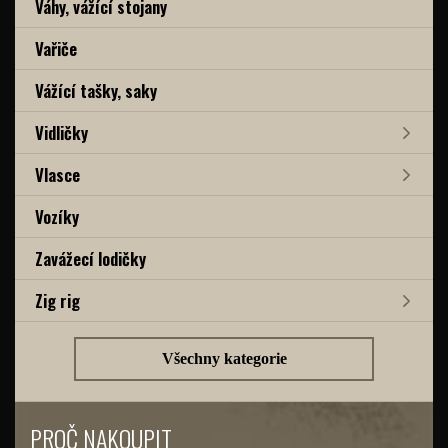
Váhy, vážící stojany
Vařiče
Vážící tašky, saky
Vidličky
Vlasce
Vozíky
Zavážecí lodičky
Zig rig
Všechny kategorie
PROČ NAKOUPIT