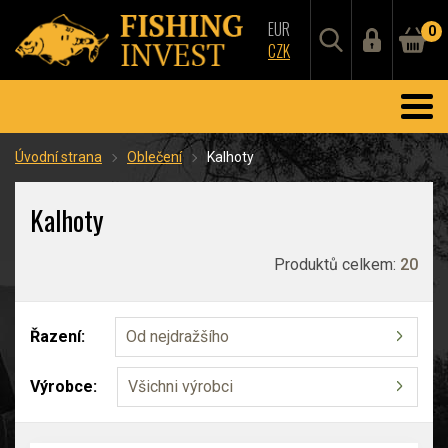
EUR
0
CZK
Úvodní strana
Oblečení
Kalhoty
Kalhoty
Produktů celkem:
20
Řazení:
Od nejdražšího
Výrobce:
Všichni výrobci