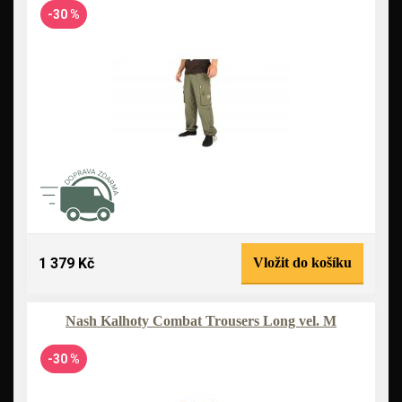
-30 %
1 379 Kč
Vložit do košíku
Nash Kalhoty Combat Trousers Long vel. M
-30 %