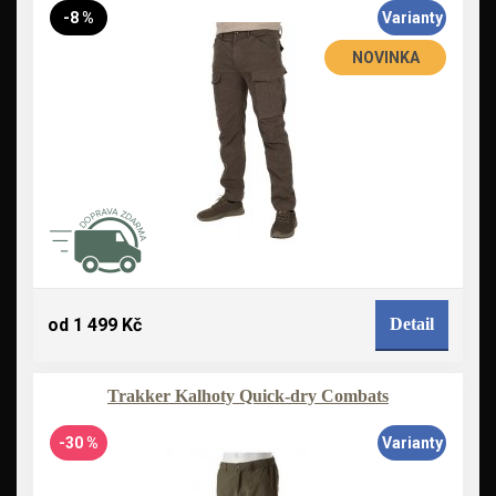
-8 %
Varianty
NOVINKA
od 1 499 Kč
Detail
Trakker Kalhoty Quick-dry Combats
-30 %
Varianty