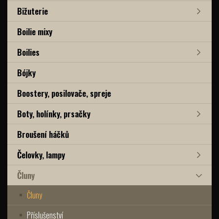
Bižuterie
Boilie mixy
Boilies
Bójky
Boostery, posilovače, spreje
Boty, holínky, prsačky
Broušení háčků
Čelovky, lampy
Čluny
Čluny
Příslušenství