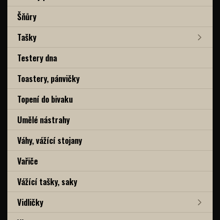
Šňůry
Tašky
Testery dna
Toastery, pánvičky
Topení do bivaku
Umělé nástrahy
Váhy, vážící stojany
Vařiče
Vážící tašky, saky
Vidličky