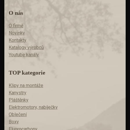
O nás
O firmě
Novinky
Kontakty
Katalogy výrobců
Youtube kanály
TOP kategorie
Klipy na montáže
Kanystry
Pláštěnky
Elektromotory, nabíječky
Oblečení
Boxy
Fluorocarbony