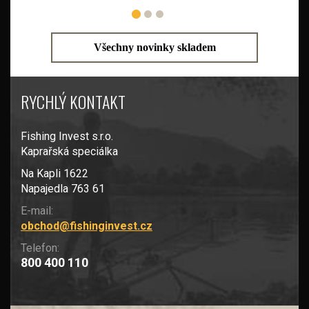
Všechny novinky skladem
RYCHLÝ KONTAKT
Fishing Invest s.r.o.
Kaprařská speciálka
Na Kapli 1622
Napajedla 763 61
E-mail:
obchod@fishinginvest.cz
Telefon:
800 400 110