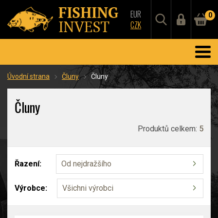
EUR
0
CZK
Úvodní strana
Čluny
Čluny
Čluny
Produktů celkem:
5
Řazení:
Od nejdražšího
Výrobce:
Všichni výrobci