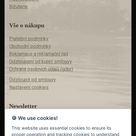
Bižuterie
Vše o nákupu
Platební podmínky
Obchodní podmínky
Reklamace a reklamační řád
Odstoupení od kupní smlouvy
Ochrana osobních údajů (gdpr)
Odstoupit od smlouvy
Nastavení cookies
Newsletter
🍪 We use cookies!
Máte zájem o akční nabídky?
Teď už vám nic neunikne!
This website uses essential cookies to ensure its
proper operation and tracking cookies to understand