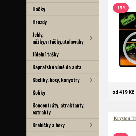
Háčky
-19 %
Hrazdy
Jehly,
nůžky,vrtáčky,utahováky
Jídelní tašky
Kaprařské vůně do auta
Kbelíky, boxy, kanystry
Kolíky
od 419 Kč
Koncentráty, atraktanty,
extrakty
Kryston T
Krabičky a boxy