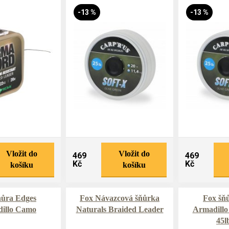
-13 %
-13 %
Vložit do
Vložit do
469
469
Kč
Kč
košíku
košíku
ňůra Edges
Fox Návazcová šňůrka
Fox šň
illo Camo
Naturals Braided Leader
Armadillo
45l