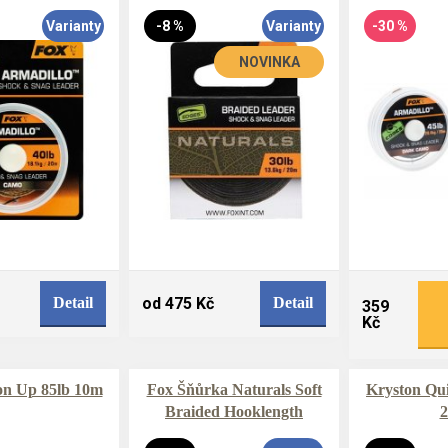
Varianty
-8 %
Varianty
-30 %
NOVINKA
Detail
od 475 Kč
Detail
359
Kč
on Up 85lb 10m
Fox Šňůrka Naturals Soft
Kryston Qui
Braided Hooklength