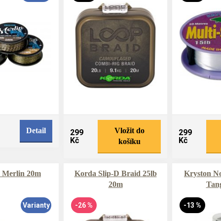
Detail
Vložit do
299
299
Kč
Kč
košíku
 Merlin 20m
Korda Slip-D Braid 25lb
Kryston No
20m
Tang
Varianty
-26 %
-13 %