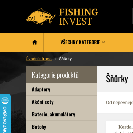
VŠECHNY KATEGORIE
Úvodní strana
Šňůrky
Kategorie produktů
Šňůrky
Adaptory
Akční sety
Od nejlevněj
Baterie, akumulátory
Batohy
Korda