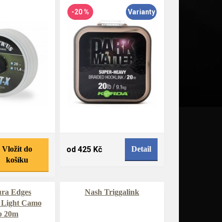
-20 %
Varianty
Vložit do
od 425 Kč
Detail
košíku
ůra Edges
Nash Triggalink
 Light Camo
b 20m