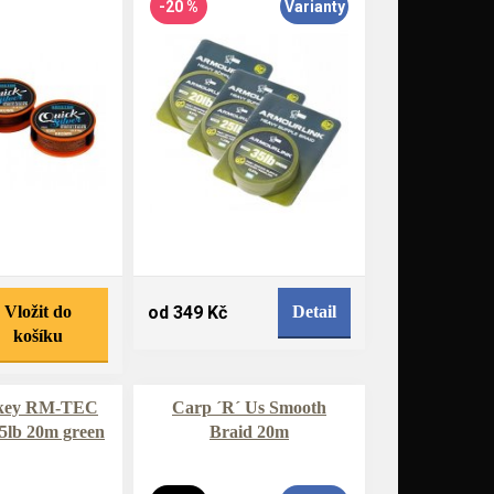
-20 %
Varianty
Vložit do
od 349 Kč
Detail
košíku
key RM-TEC
Carp ´R´ Us Smooth
25lb 20m green
Braid 20m