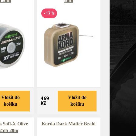
b 20m
20m
-17 %
Vložit do
Vložit do
469
Kč
košíku
košíku
 Soft-X Olive
Korda Dark Matter Braid
25lb 20m