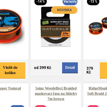
-14 %
Varianty
-13 %
NOVINKA
Vložit do
od 399 Kč
Detail
379
Kč
košíku
uper Natural
Solar Weedeffect Braided
RidgeMon
maskovací řasa na šňůrky
Soft Braid 
7m brown