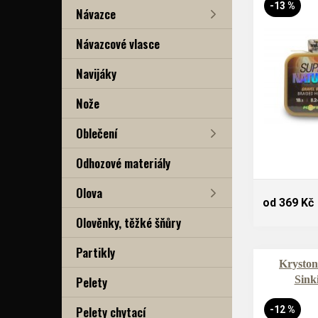
-13 %
Návazce
Návazcové vlasce
Navijáky
Nože
Oblečení
Odhozové materiály
Olova
od 369 Kč
Olověnky, těžké šňůry
Partikly
Kryston
Pelety
Sink
Pelety chytací
-12 %