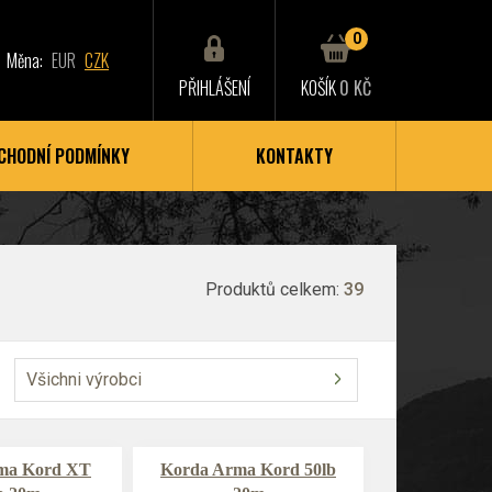
0
Měna:
EUR
CZK
PŘIHLÁŠENÍ
KOŠÍK
0 KČ
CHODNÍ PODMÍNKY
KONTAKTY
Produktů celkem:
39
Všichni výrobci
ma Kord XT
Korda Arma Kord 50lb