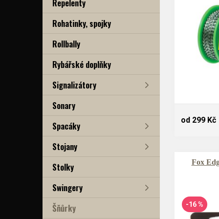
Repelenty
Rohatinky, spojky
Rollbally
Rybářské doplňky
Signalizátory
Sonary
od 299 Kč
Spacáky
Stojany
Fox Edge
Stolky
Swingery
-16 %
Šňůrky