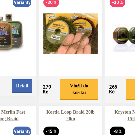
Varianty
-30 %
-30 %
Detail
Vložit do
279
265
Kč
Kč
košíku
 Merlin Fast
Korda Loop Braid 20lb
Kryston M
ing Braid
20m
15l
Varianty
-15 %
-8 %