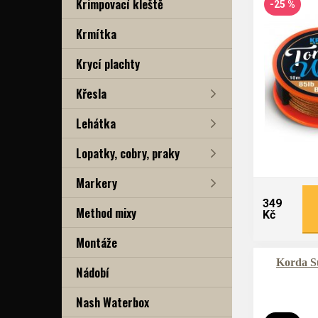
Krimpovací kleště
-25 %
Krmítka
Krycí plachty
Křesla
Lehátka
Lopatky, cobry, praky
Markery
349
Method mixy
Kč
Montáže
Korda S
Nádobí
Nash Waterbox