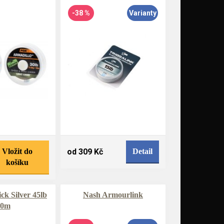
-38 %
Varianty
Vložit do
od 309 Kč
Detail
košíku
ck Silver 45lb
Nash Armourlink
20m