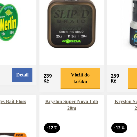
Detail
Vložit do
239
259
Kč
Kč
košíku
s Bait Floss
Kryston Super Nova 15lb
Kryston Su
20m
-12 %
-12 %