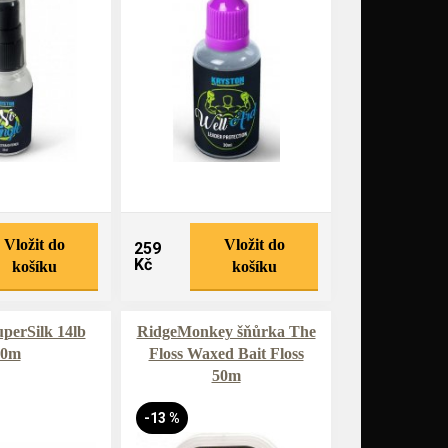
Vložit do
Vložit do
259
Kč
košíku
košíku
perSilk 14lb
RidgeMonkey šňůrka The
20m
Floss Waxed Bait Floss
50m
-13 %