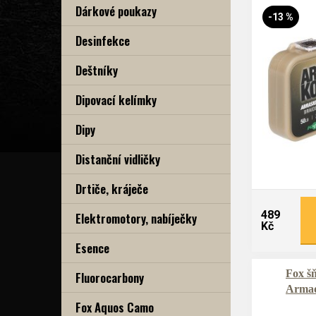
Dárkové poukazy
-13 %
Desinfekce
Deštníky
Dipovací kelímky
Dipy
Distanční vidličky
Drtiče, kráječe
489
Elektromotory, nabíječky
Kč
Esence
Fox š
Fluorocarbony
Armad
Fox Aquos Camo