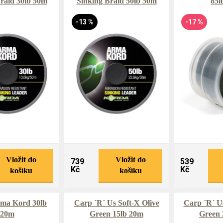
raid 30lb 50m
Sinking Braid 50lb 50m
85l
-13 %
-17 %
Vložit do
Vložit do
739
539
Kč
Kč
košíku
košíku
ma Kord 30lb
Carp ´R´ Us Soft-X Olive
Carp ´R´ Us
20m
Green 15lb 20m
Green 