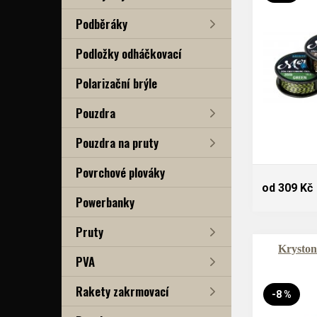
Podběráky
Podložky odháčkovací
Polarizační brýle
Pouzdra
Pouzdra na pruty
Povrchové plováky
od 309 Kč
Powerbanky
Pruty
Kryston
PVA
Rakety zakrmovací
-8 %