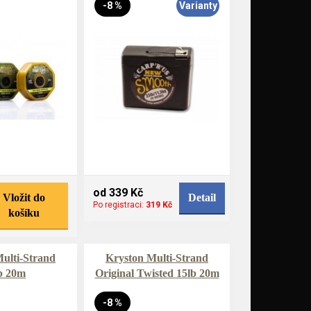
-8 %
Varianty
od 339 Kč
Vložit do
Detail
Po registraci:
319 Kč
košíku
ulti-Strand
Kryston Multi-Strand
b 20m
Original Twisted 15lb 20m
-8 %