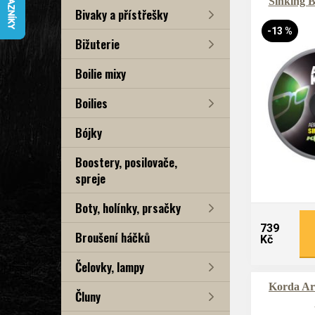
Sinking B
Bivaky a přístřešky
-13 %
Bižuterie
Boilie mixy
Boilies
Bójky
Boostery, posilovače,
spreje
Boty, holínky, prsačky
739
Broušení háčků
Kč
Čelovky, lampy
Korda Ar
Čluny