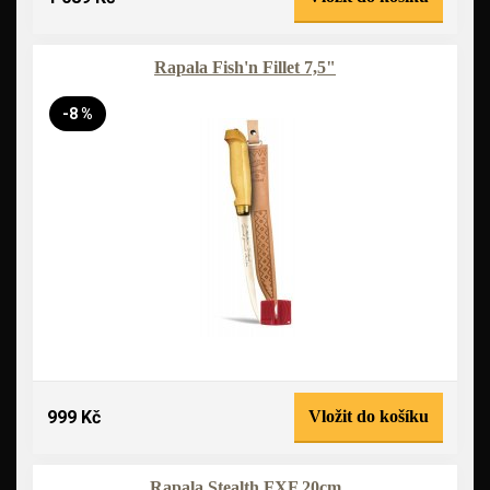
Rapala Fish'n Fillet 7,5"
-8 %
999 Kč
Vložit do košíku
Rapala Stealth FXF 20cm