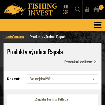
EUR
0
CZK
Úvodní strana
Produkty výrobce Rapala
Produkty výrobce Rapala
Produktů celkem:
21
Řazení:
Od nejdražšího
Rapala Fish'n Fillet 9"