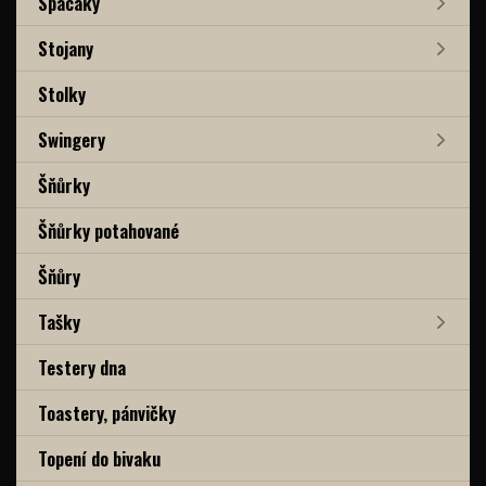
Spacáky
Stojany
Stolky
Swingery
Šňůrky
Šňůrky potahované
Šňůry
Tašky
Testery dna
Toastery, pánvičky
Topení do bivaku