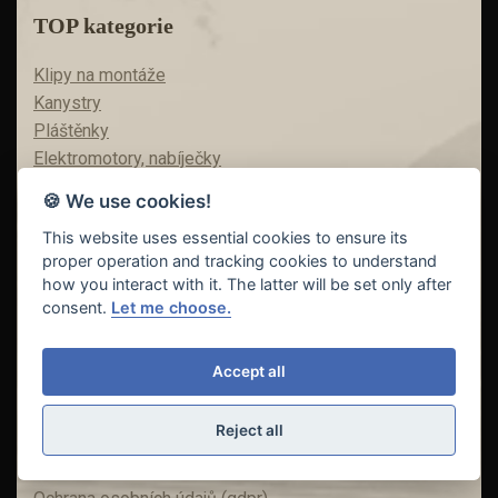
TOP kategorie
Klipy na montáže
Kanystry
Pláštěnky
Elektromotory, nabíječky
Oblečení
🍪 We use cookies!
Boxy
This website uses essential cookies to ensure its
Fluorocarbony
proper operation and tracking cookies to understand
Bižuterie
how you interact with it. The latter will be set only after
consent.
Let me choose.
Vše o nákupu
Accept all
Platební podmínky
Obchodní podmínky
Reject all
Reklamace a reklamační řád
Odstoupení od kupní smlouvy