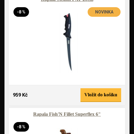
-8 %
NOVINKA
959 Kč
Vložit do košíku
Rapala Fish'N Fillet Superflex 6"
-8 %