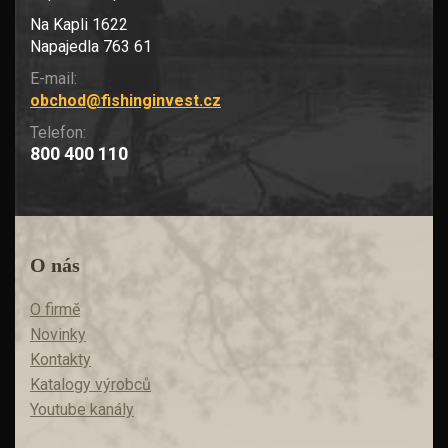
Na Kapli 1622
Napajedla 763 61
E-mail:
obchod@fishinginvest.cz
Telefon:
800 400 110
O nás
O firmě
Novinky
Kontakty
Katalogy výrobců
Youtube kanály