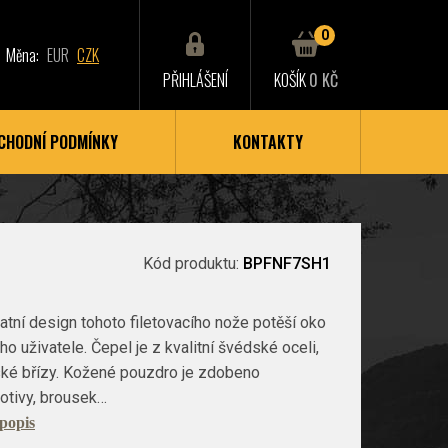
0
Měna:
EUR
CZK
PŘIHLÁŠENÍ
KOŠÍK
0 KČ
CHODNÍ PODMÍNKY
KONTAKTY
Kód produktu:
BPFNF7SH1
atní design tohoto filetovacího nože potěší oko
ho uživatele. Čepel je z kvalitní švédské oceli,
ské břízy. Kožené pouzdro je zdobeno
otivy, brousek…
 popis