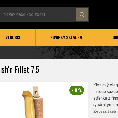
VÝROBCI
NOVINKY SKLADEM
OB
sh'n Fillet 7,5"
Klasický eleg
- 8 %
i srdce každé
střenka z fin
rybářskými m
Zobrazit celý