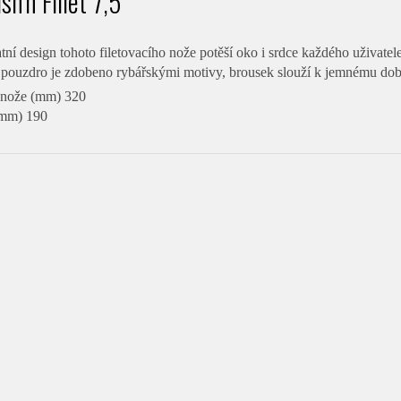
sh'n Fillet 7,5"
tní design tohoto filetovacího nože potěší oko i srdce každého uživatele.
 pouzdro je zdobeno rybářskými motivy, brousek slouží k jemnému dob
 nože (mm) 320
(mm) 190