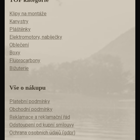
Klipy na montáže
Kanystry
Pláštěnky
Elektromotory, nabíječky
Oblečení
Boxy
Fluorocarbony
Bižuterie
Vše o nákupu
Platební podmínky
Obchodní podmínky
Reklamace a reklamační řád
Odstoupení od kupní smlouvy
Ochrana osobních údajů (gdpr)