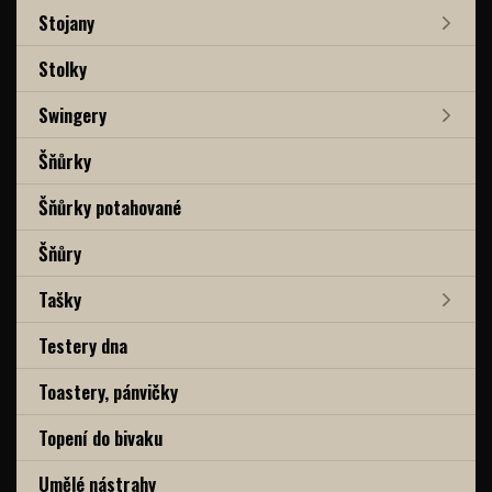
Stojany
Stolky
Swingery
Šňůrky
Šňůrky potahované
Šňůry
Tašky
Testery dna
Toastery, pánvičky
Topení do bivaku
Umělé nástrahy