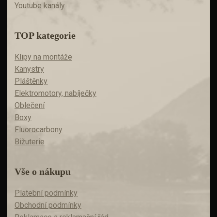
Youtube kanály
TOP kategorie
Klipy na montáže
Kanystry
Pláštěnky
Elektromotory, nabíječky
Oblečení
Boxy
Fluorocarbony
Bižuterie
Vše o nákupu
Platební podmínky
Obchodní podmínky