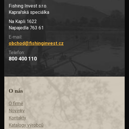
Fishing Invest s.r.o.
Kaprařská speciálka
Na Kapli 1622
Napajedla 763 61
E-mail:
obchod@fishinginvest.cz
Telefon:
800 400 110
O nás
O firmě
Novinky
Kontakty
Katalogy výrobců