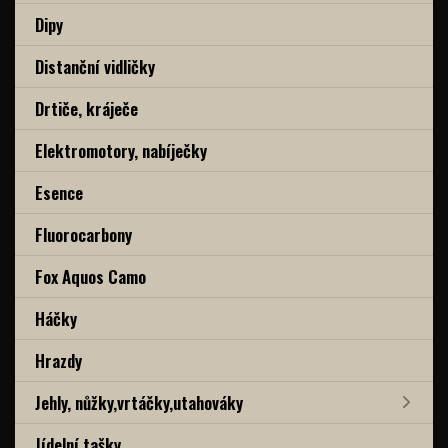
Dipy
Distanční vidličky
Drtiče, kráječe
Elektromotory, nabíječky
Esence
Fluorocarbony
Fox Aquos Camo
Háčky
Hrazdy
Jehly, nůžky,vrtáčky,utahováky
Jídelní tašky