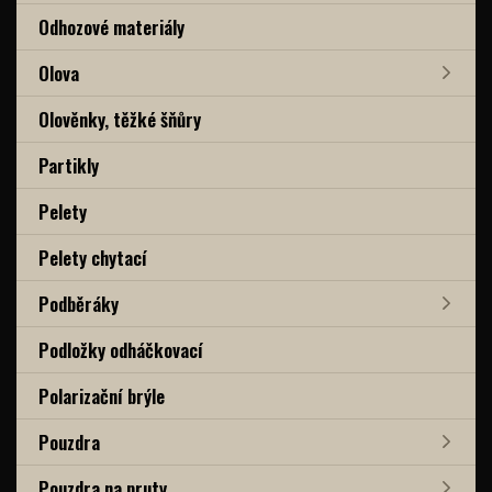
Odhozové materiály
Olova
Olověnky, těžké šňůry
Partikly
Pelety
Pelety chytací
Podběráky
Podložky odháčkovací
Polarizační brýle
Pouzdra
Pouzdra na pruty