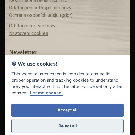
Reklamace a reklamační řád
Odstoupení od kupní smlouvy
Ochrana osobních údajů (gdpr)
Odstoupit od smlouvy
Nastavení cookies
Newsletter
🍪 We use cookies!
Máte zájem o akční nabídky?
Teď už vám nic neunikne!
This website uses essential cookies to ensure its
proper operation and tracking cookies to understand
how you interact with it. The latter will be set only after
consent.
Let me choose.
Odeslat
Accept all
Reject all
© Copyright 2018 - 2026
FISHING INVEST s.r.o. | partner
CARP