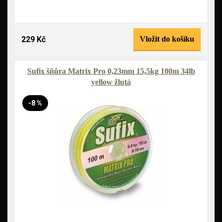
229 Kč
Vložit do košíku
Sufix šňůra Matrix Pro 0,23mm 15,5kg 100m 34lb
yellow žlutá
-8 %