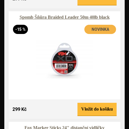
Spomb Šňůra Braided Leader 50m 40lb black
-15 %
NOVINKA
299 Kč
Vložit do košíku
Fox Marker Sticks 24" distanční vidličky