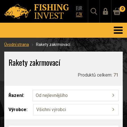
EUR
0
CZK
Úvodní strana
Rakety zakrmovací
Rakety zakrmovací
Produktů celkem:
71
Řazení:
Od nejlevnějšího
Výrobce:
Všichni výrobci