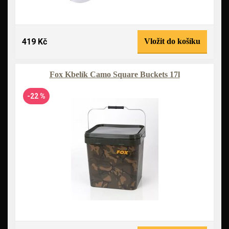
419 Kč
Vložit do košíku
Fox Kbelík Camo Square Buckets 17l
-22 %