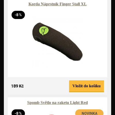
Korda Náprstník Finger Stall XL
-8 %
189 Kč
Vložit do košíku
Spomb Světlo na raketu Light Red
-8 %
NOVINKA