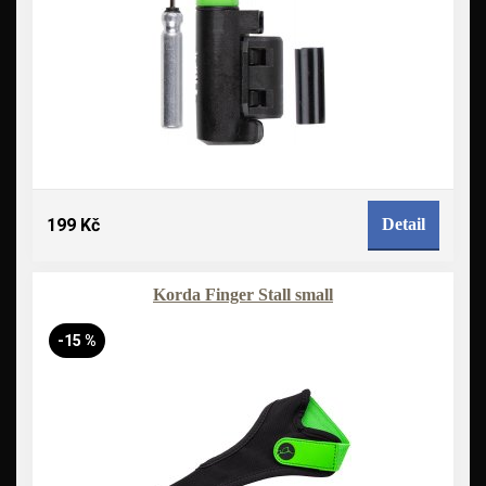
199 Kč
Detail
Korda Finger Stall small
-15 %