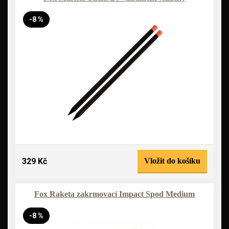
-8 %
329 Kč
Vložit do košíku
Fox Raketa zakrmovací Impact Spod Medium
-8 %