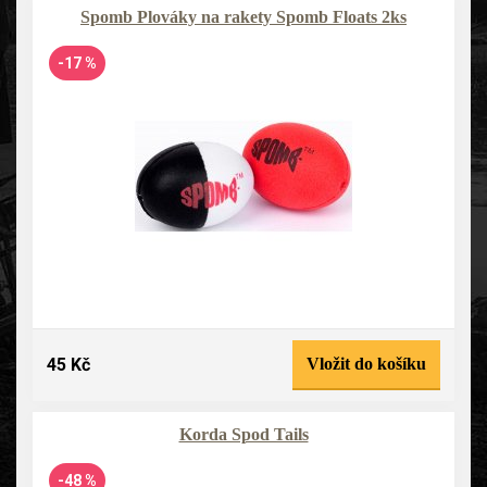
Spomb Plováky na rakety Spomb Floats 2ks
-17 %
45 Kč
Vložit do košíku
Korda Spod Tails
-48 %