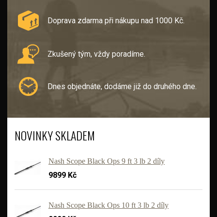
Doprava zdarma při nákupu nad 1000 Kč.
Zkušený tým, vždy poradíme.
Dnes objednáte, dodáme již do druhého dne.
NOVINKY SKLADEM
Nash Scope Black Ops 9 ft 3 lb 2 díly
9899 Kč
Nash Scope Black Ops 10 ft 3 lb 2 díly