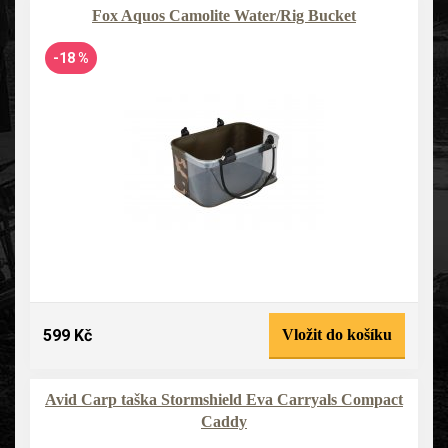
Fox Aquos Camolite Water/Rig Bucket
-18 %
599 Kč
Vložit do košíku
Avid Carp taška Stormshield Eva Carryals Compact
Caddy