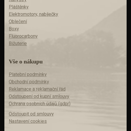
Pláštěnky
Elektromotory, nabíječky
Oblečení
Boxy
Fluorocarbony
Bižuterie
Vše o nákupu
Platební podmínky
Obchodní podmínky
Reklamace a reklamační řád
Odstoupení od kupní smlouvy
Ochrana osobních údajů (gdpr)
Odstoupit od smlouvy
Nastavení cookies