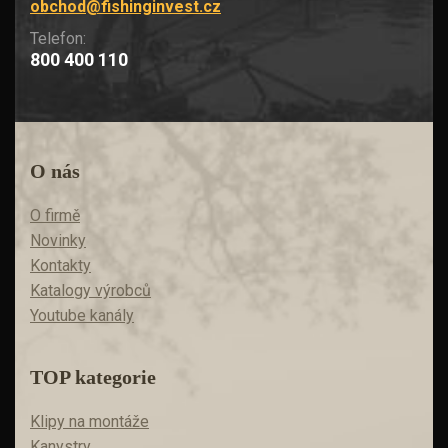
obchod@fishinginvest.cz
Telefon:
800 400 110
O nás
O firmě
Novinky
Kontakty
Katalogy výrobců
Youtube kanály
TOP kategorie
Klipy na montáže
Kanystry