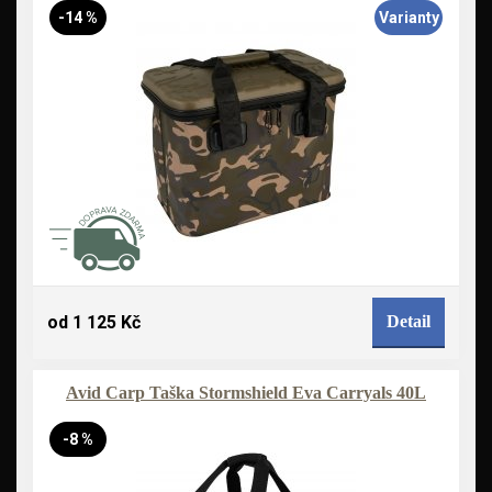
-14 %
Varianty
od 1 125 Kč
Detail
Avid Carp Taška Stormshield Eva Carryals 40L
-8 %