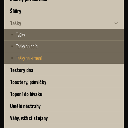
Šňůry
Tašky
Tašky
Tašky chladící
Tašky na krmení
Testery dna
Toastery, pánvičky
Topení do bivaku
Umělé nástrahy
Váhy, vážící stojany