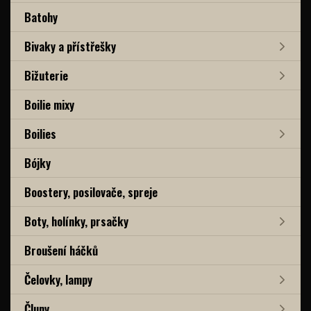
Batohy
Bivaky a přístřešky
Bižuterie
Boilie mixy
Boilies
Bójky
Boostery, posilovače, spreje
Boty, holínky, prsačky
Broušení háčků
Čelovky, lampy
Čluny