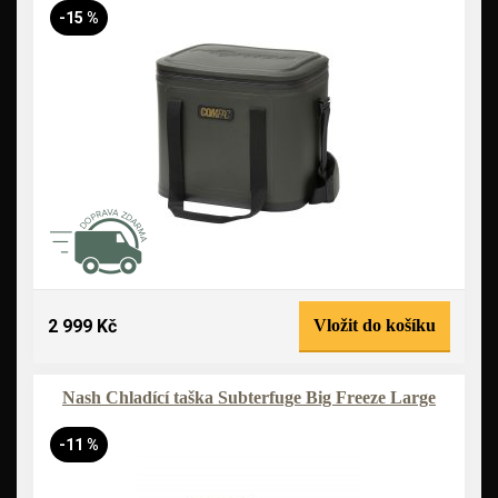
-15 %
2 999 Kč
Vložit do košíku
Nash Chladící taška Subterfuge Big Freeze Large
-11 %