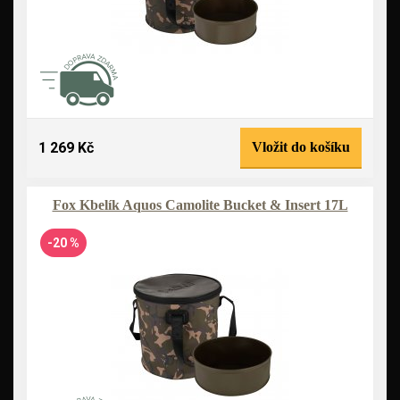
1 269 Kč
Vložit do košíku
Fox Kbelík Aquos Camolite Bucket & Insert 17L
-20 %