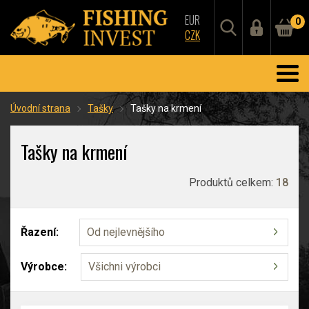
EUR
0
CZK
Úvodní strana
Tašky
Tašky na krmení
Tašky na krmení
Produktů celkem:
18
Řazení:
Od nejlevnějšího
Výrobce:
Všichni výrobci