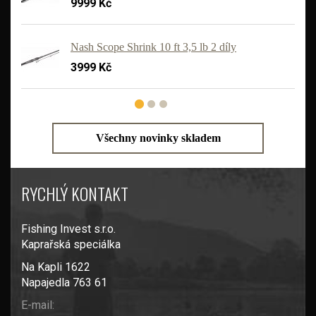
9999 Kč
'
Nash Scope Shrink 10 ft 3,5 lb 2 díly
3999 Kč
Všechny novinky skladem
RYCHLÝ KONTAKT
Fishing Invest s.r.o.
Kaprařská speciálka
Na Kapli 1622
Napajedla 763 61
E-mail: