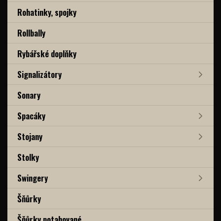
Rohatinky, spojky
Rollbally
Rybářské doplňky
Signalizátory
Sonary
Spacáky
Stojany
Stolky
Swingery
Šňůrky
Šňůrky potahované