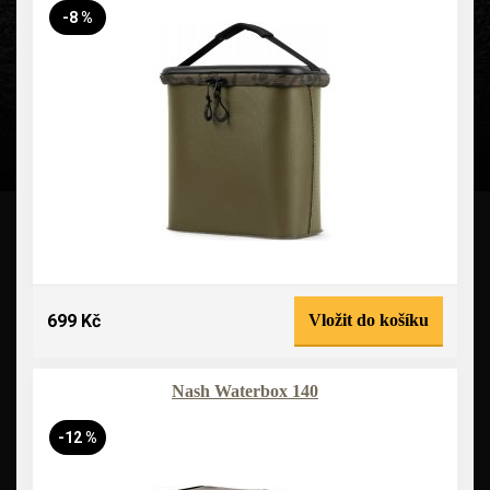
-8 %
699 Kč
Vložit do košíku
Nash Waterbox 140
-12 %