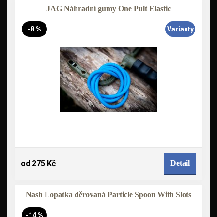
JAG Náhradní gumy One Pult Elastic
-8 %
Varianty
od 275 Kč
Detail
Nash Lopatka děrovaná Particle Spoon With Slots
-14 %