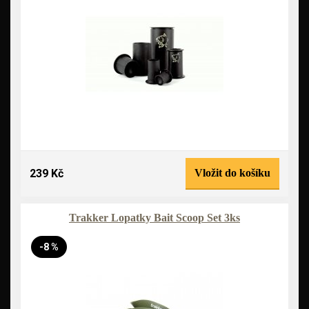
239 Kč
Vložit do košíku
Trakker Lopatky Bait Scoop Set 3ks
-8 %