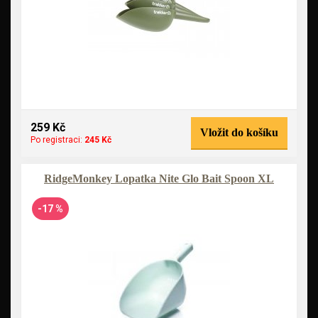
259 Kč
Vložit do košíku
Po registraci:
245 Kč
RidgeMonkey Lopatka Nite Glo Bait Spoon XL
-17 %