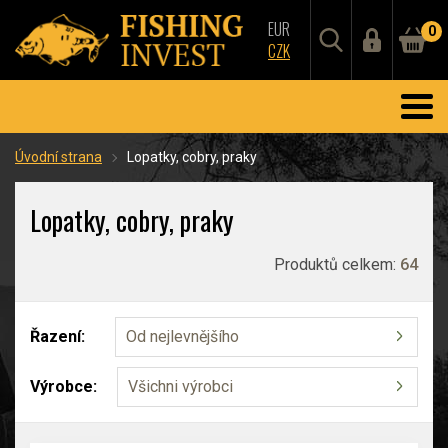
EUR
0
CZK
Úvodní strana
Lopatky, cobry, praky
Lopatky, cobry, praky
Produktů celkem:
64
Řazení:
Od nejlevnějšího
Výrobce:
Všichni výrobci