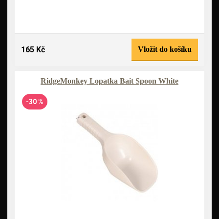
165 Kč
Vložit do košíku
RidgeMonkey Lopatka Bait Spoon White
-30 %