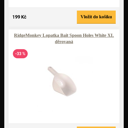
199 Kč
Vložit do košíku
RidgeMonkey Lopatka Bait Spoon Holes White XL
děrovaná
-33 %