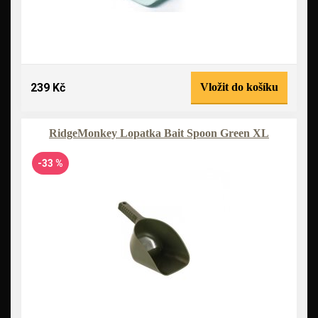
239 Kč
Vložit do košíku
RidgeMonkey Lopatka Bait Spoon Green XL
-33 %