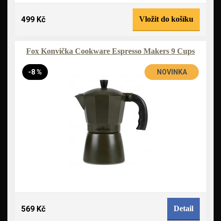
499 Kč
Vložit do košíku
Fox Konvička Cookware Espresso Makers 9 Cups
-8 %
NOVINKA
569 Kč
Detail