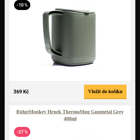
-10 %
369 Kč
Vložit do košíku
RidgeMonkey Hrnek ThermoMug Gunmetal Grey
400ml
-27 %