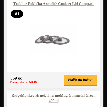
Trakker Poklička Armolife Cookset Lid Compact
-8 %
369 Kč
Vložit do košíku
Po registraci:
349 Kč
RidgeMonkey Hrnek ThermoMug Gunmetal Green
400ml