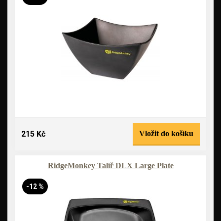
215 Kč
Vložit do košíku
RidgeMonkey Talíř DLX Large Plate
-12 %