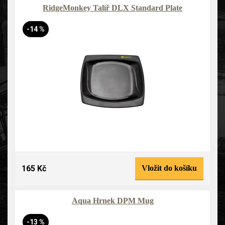
RidgeMonkey Talíř DLX Standard Plate
-14 %
165 Kč
Vložit do košíku
Aqua Hrnek DPM Mug
-13 %