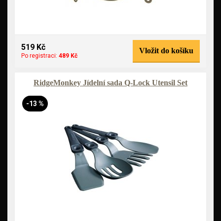
519 Kč
Vložit do košíku
Po registraci:
489 Kč
RidgeMonkey Jídelní sada Q-Lock Utensil Set
-13 %