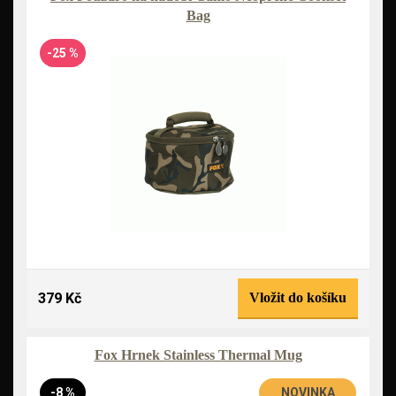
Bag
-25 %
379 Kč
Vložit do košíku
Fox Hrnek Stainless Thermal Mug
-8 %
NOVINKA