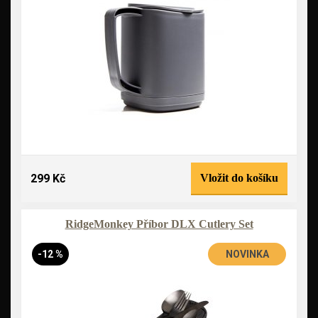
299 Kč
Vložit do košíku
RidgeMonkey Příbor DLX Cutlery Set
-12 %
NOVINKA