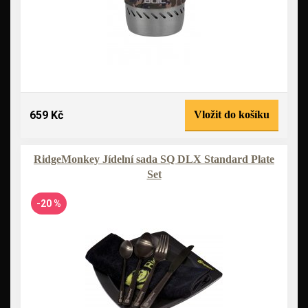
659 Kč
Vložit do košíku
RidgeMonkey Jídelní sada SQ DLX Standard Plate
Set
-20 %