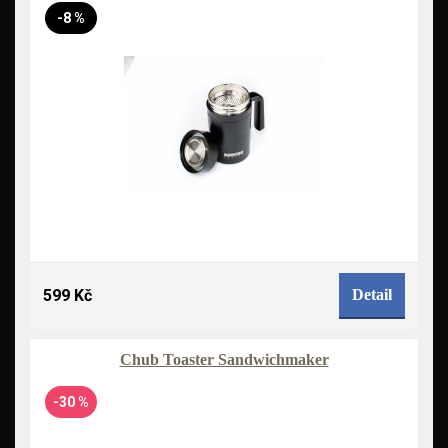
-8 %
599 Kč
Detail
Chub Toaster Sandwichmaker
-30 %