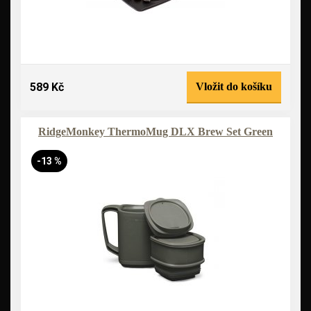
589 Kč
Vložit do košíku
RidgeMonkey ThermoMug DLX Brew Set Green
-13 %