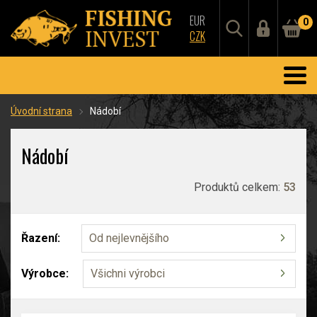
EUR
0
CZK
Úvodní strana
Nádobí
Nádobí
Produktů celkem:
53
Řazení:
Od nejlevnějšího
Výrobce:
Všichni výrobci