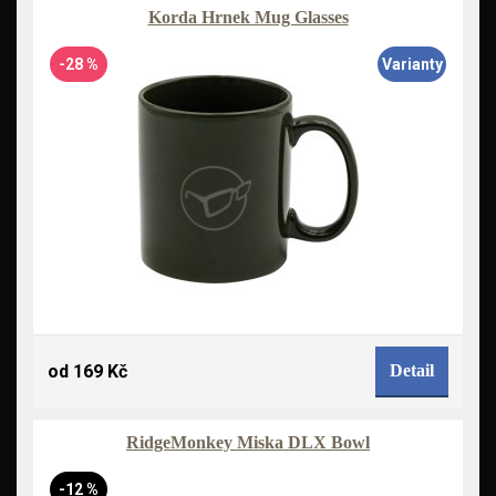
Korda Hrnek Mug Glasses
-28 %
Varianty
od 169 Kč
Detail
RidgeMonkey Miska DLX Bowl
-12 %