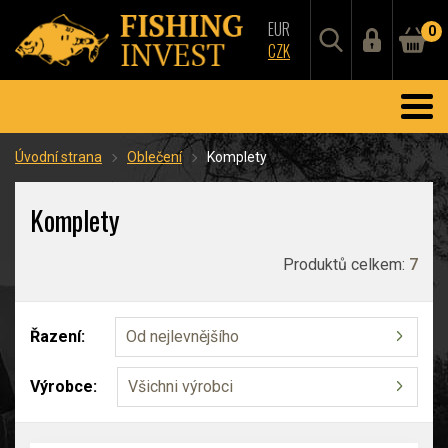
EUR
0
CZK
Úvodní strana
Oblečení
Komplety
Komplety
Produktů celkem:
7
Řazení:
Od nejlevnějšího
Výrobce:
Všichni výrobci