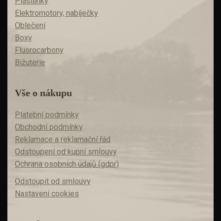
Pláštěnky
Elektromotory, nabíječky
Oblečení
Boxy
Fluorocarbony
Bižuterie
Vše o nákupu
Platební podmínky
Obchodní podmínky
Reklamace a reklamační řád
Odstoupení od kupní smlouvy
Ochrana osobních údajů (gdpr)
Odstoupit od smlouvy
Nastavení cookies