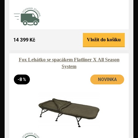
14 399 Kč
Vložit do košíku
Fox Lehátko se spacákem Flatliner X All Season
System
-8 %
NOVINKA