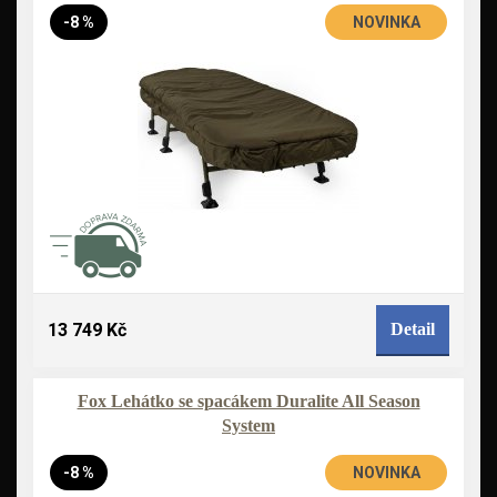
-8 %
NOVINKA
13 749 Kč
Detail
Fox Lehátko se spacákem Duralite All Season
System
-8 %
NOVINKA