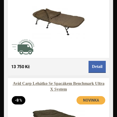
13 750 Kč
Detail
Avid Carp Lehátko Se Spacákem Benchmark Ultra
X System
-8 %
NOVINKA