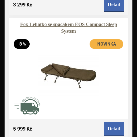
3 299 Kč
Detail
Fox Lehátko se spacákem EOS Compact Sleep
System
-8 %
NOVINKA
5 999 Kč
Detail