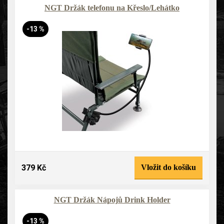
NGT Držák telefonu na Křeslo/Lehátko
-13 %
379 Kč
Vložit do košíku
NGT Držák Nápojů Drink Holder
-13 %