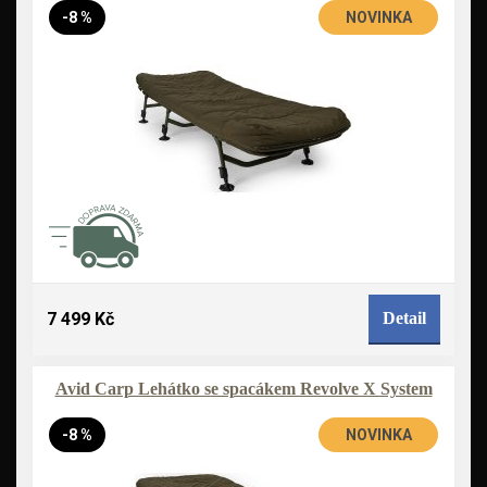
-8 %
NOVINKA
7 499 Kč
Detail
Avid Carp Lehátko se spacákem Revolve X System
-8 %
NOVINKA