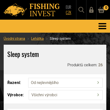
EUR
0
CZK
Úvodní strana
Lehátka
Sleep system
Sleep system
Produktů celkem:
26
Řazení:
Od nejlevnějšího
Výrobce:
Všichni výrobci