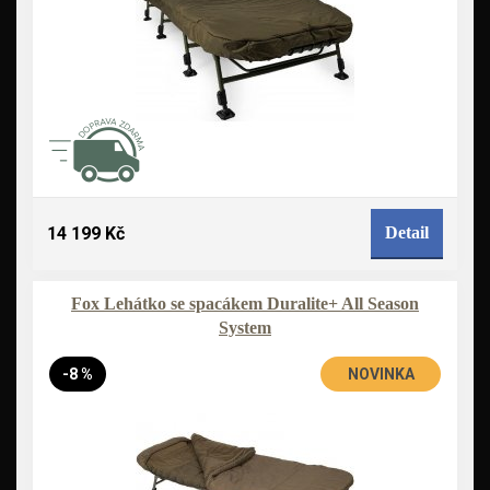
14 199 Kč
Detail
Fox Lehátko se spacákem Duralite+ All Season
System
-8 %
NOVINKA