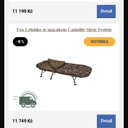
11 199 Kč
Detail
Fox Lehátko se spacákem Camolite Sleep System
-8 %
NOVINKA
11 749 Kč
Detail