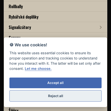
Rollbally
Rybářské doplňky
Signalizátory
Sonary
🍪 We use cookies!
Spacáky
This website uses essential cookies to ensure its
Stojany
proper operation and tracking cookies to understand
how you interact with it. The latter will be set only after
Stolky
consent.
Let me choose.
Swingery
Accept all
Šňůrky
Reject all
Šňůrky potahované
Šňůry