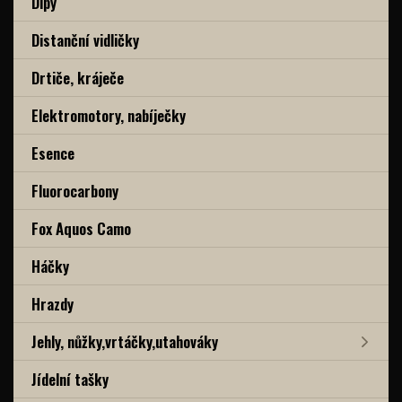
Dipy
Distanční vidličky
Drtiče, kráječe
Elektromotory, nabíječky
Esence
Fluorocarbony
Fox Aquos Camo
Háčky
Hrazdy
Jehly, nůžky,vrtáčky,utahováky
Jídelní tašky