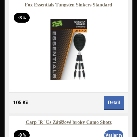
Fox Essentials Tungsten Sinkers Standard
-8 %
105 Kč
Detail
Carp ´R´ Us Zátěžové broky Camo Shotz
-8 %
Varianty