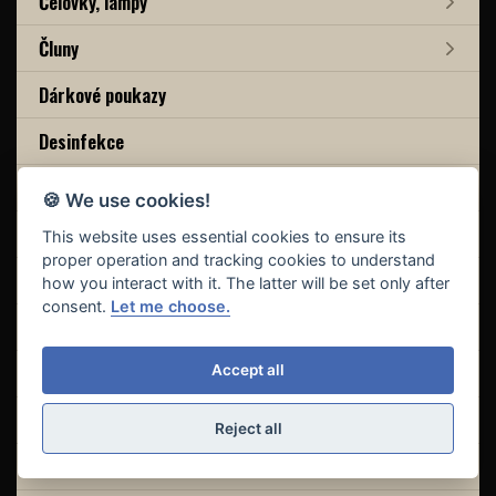
Čelovky, lampy
Čluny
Dárkové poukazy
Desinfekce
Deštníky
🍪 We use cookies!
Dipovací kelímky
This website uses essential cookies to ensure its
proper operation and tracking cookies to understand
Dipy
how you interact with it. The latter will be set only after
consent.
Let me choose.
Distanční vidličky
Drtiče, kráječe
Accept all
Elektromotory, nabíječky
Reject all
Esence