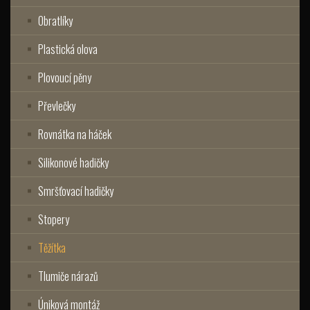
Obratlíky
Plastická olova
Plovoucí pěny
Převlečky
Rovnátka na háček
Silikonové hadičky
Smršťovací hadičky
Stopery
Těžítka
Tlumiče nárazů
Úniková montáž