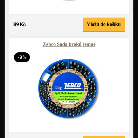
89 Kč
Vložit do košíku
Zebco Sada broků jemné
-8 %