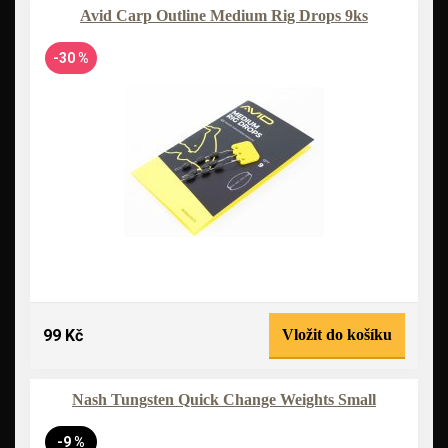
Avid Carp Outline Medium Rig Drops 9ks
-30 %
99 Kč
Vložit do košíku
Nash Tungsten Quick Change Weights Small
-9 %