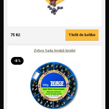
75 Kč
Vložit do košíku
Zebco Sada broků hrubé
-8 %