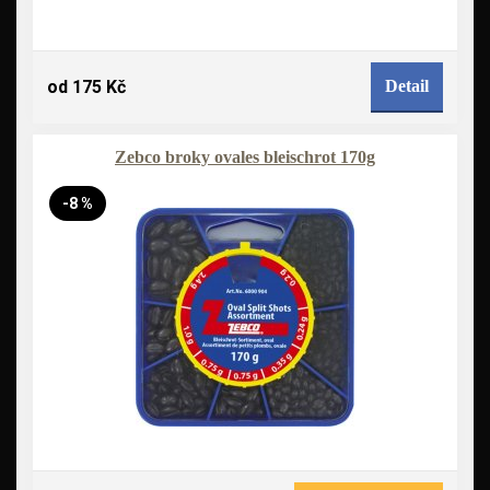
od 175 Kč
Detail
Zebco broky ovales bleischrot 170g
-8 %