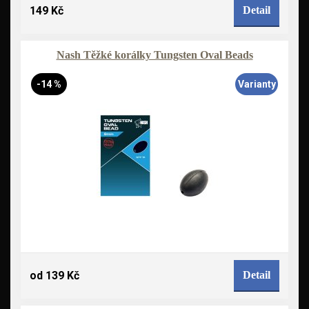
149 Kč
Detail
Nash Těžké korálky Tungsten Oval Beads
-14 %
Varianty
od 139 Kč
Detail