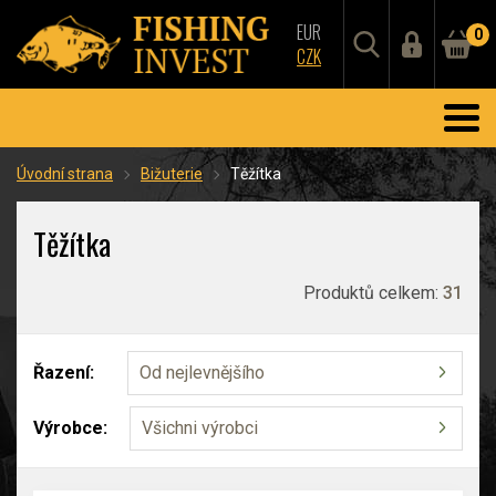
EUR
0
CZK
Úvodní strana
Bižuterie
Těžítka
Těžítka
Produktů celkem:
31
Řazení:
Od nejlevnějšího
Výrobce:
Všichni výrobci