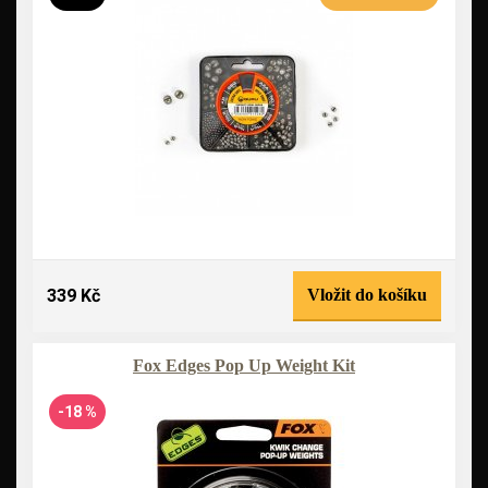
339 Kč
Vložit do košíku
Fox Edges Pop Up Weight Kit
-18 %