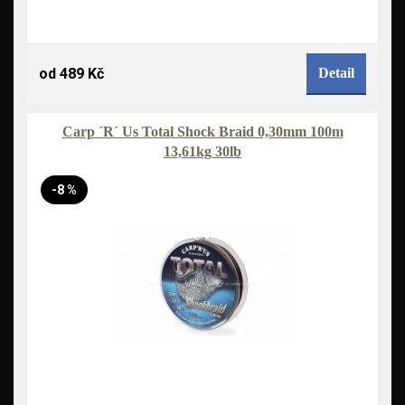
od 489 Kč
Detail
Carp ´R´ Us Total Shock Braid 0,30mm 100m
13,61kg 30lb
-8 %