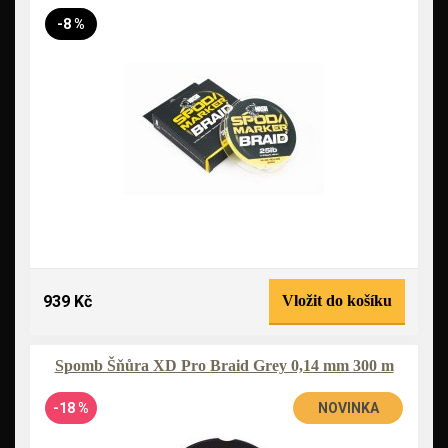
-8 %
939 Kč
Vložit do košíku
Spomb Šňůra XD Pro Braid Grey 0,14 mm 300 m
-18 %
NOVINKA