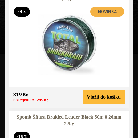
-8 %
NOVINKA
319 Kč
Vložit do košíku
Po registraci:
299 Kč
Spomb Šňůra Braided Leader Black 50m 0,26mm
22kg
-15 %