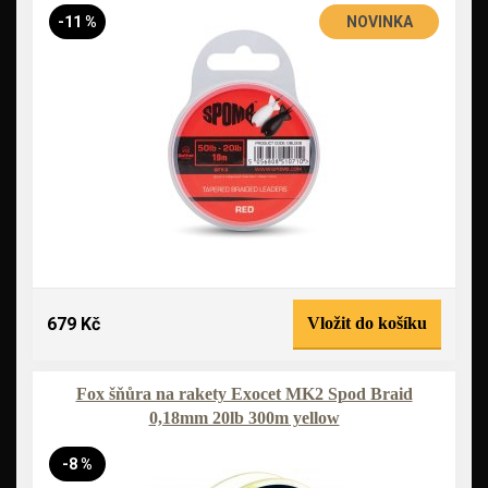
-11 %
NOVINKA
679 Kč
Vložit do košíku
Fox šňůra na rakety Exocet MK2 Spod Braid
0,18mm 20lb 300m yellow
-8 %