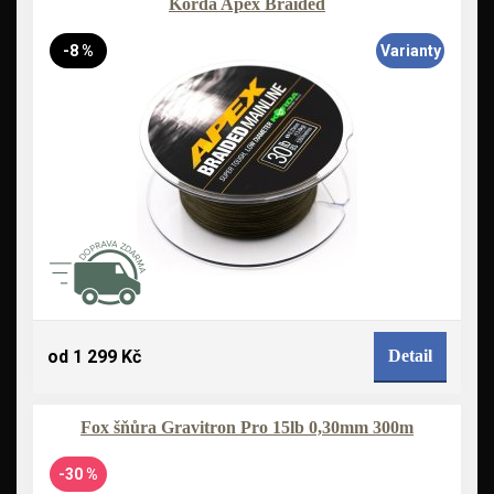
Korda Apex Braided
-8 %
Varianty
od 1 299 Kč
Detail
Fox šňůra Gravitron Pro 15lb 0,30mm 300m
-30 %