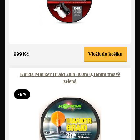
999 Kč
Vložit do košíku
Korda Marker Braid 20lb 300m 0,16mm tmavě
zelená
-8 %