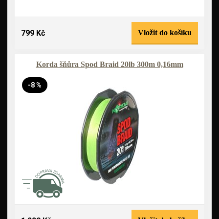
799 Kč
Vložit do košíku
Korda šňůra Spod Braid 20lb 300m 0,16mm
-8 %