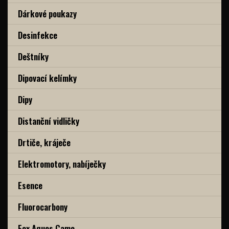
Dárkové poukazy
Desinfekce
Deštníky
Dipovací kelímky
Dipy
Distanční vidličky
Drtiče, kráječe
Elektromotory, nabíječky
Esence
Fluorocarbony
Fox Aquos Camo