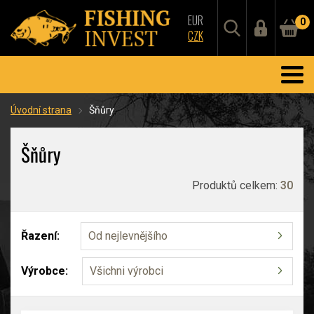
EUR
0
CZK
Úvodní strana
Šňůry
Šňůry
Produktů celkem:
30
Řazení:
Od nejlevnějšího
Výrobce:
Všichni výrobci