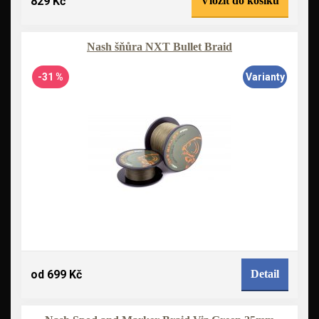
829 Kč
Vložit do košíku
Nash šňůra NXT Bullet Braid
-31 %
Varianty
od 699 Kč
Detail