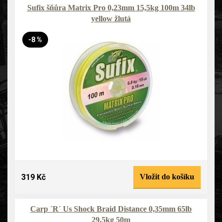
Sufix šňůra Matrix Pro 0,23mm 15,5kg 100m 34lb
yellow žlutá
-8 %
319 Kč
Vložit do košíku
Carp ´R´ Us Shock Braid Distance 0,35mm 65lb
29,5kg 50m