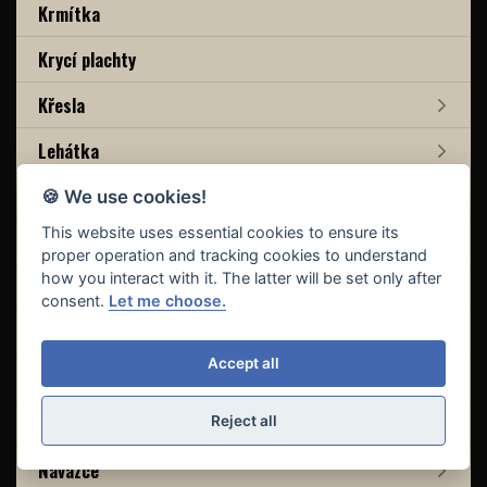
Krmítka
Krycí plachty
Křesla
Lehátka
Lopatky, cobry, praky
🍪 We use cookies!
This website uses essential cookies to ensure its
Markery
proper operation and tracking cookies to understand
how you interact with it. The latter will be set only after
Method mixy
consent.
Let me choose.
Montáže
Accept all
Nádobí
Nash Waterbox
Reject all
Návazce