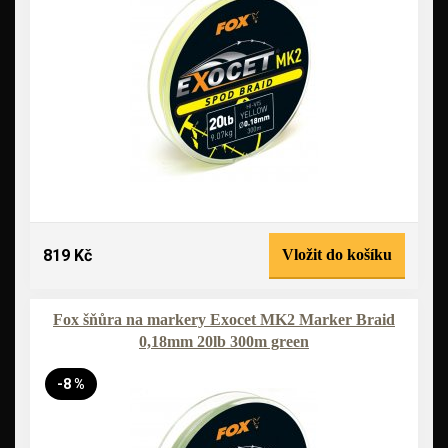
819 Kč
Vložit do košíku
Fox šňůra na markery Exocet MK2 Marker Braid
0,18mm 20lb 300m green
-8 %