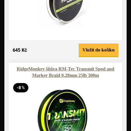
645 Kč
Vložit do košíku
RidgeMonkey šňůra RM-Tec Transmit Spod and
Marker Braid 0,28mm 25lb 300m
-8 %