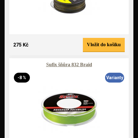
275 Kč
Vložit do košíku
Sufix šňůra 832 Braid
-8 %
Varianty