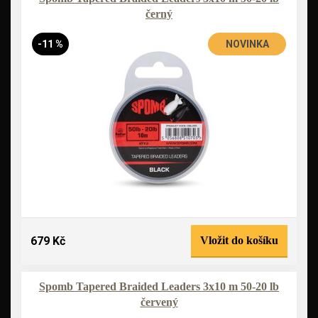
černý
-11 %
NOVINKA
679 Kč
Vložit do košíku
Spomb Tapered Braided Leaders 3x10 m 50-20 lb
červený