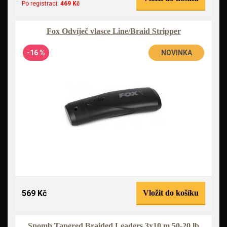
Po registraci:
469 Kč
Fox Odvíječ vlasce Line/Braid Stripper
-16 %
NOVINKA
569 Kč
Vložit do košíku
Spomb Tapered Braided Leaders 3x10 m 50-20 lb