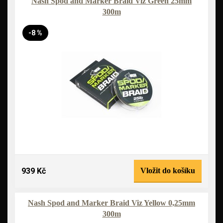
Nash Spod and Marker Braid Viz Green 25mm
300m
-8 %
939 Kč
Vložit do košíku
Nash Spod and Marker Braid Viz Yellow 0,25mm
300m