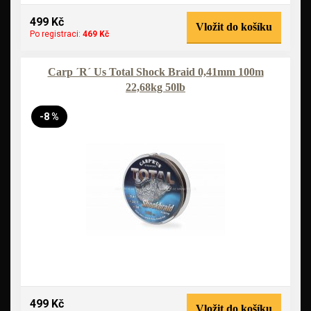
499 Kč
Vložit do košíku
Po registraci:
469 Kč
Carp ´R´ Us Total Shock Braid 0,41mm 100m
22,68kg 50lb
-8 %
499 Kč
Vložit do košíku