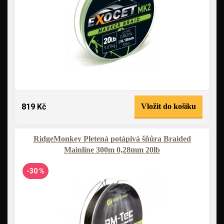
819 Kč
Vložit do košíku
RidgeMonkey Pletená potápivá šňůra Braided
Mainline 300m 0,28mm 20lb
-30 %