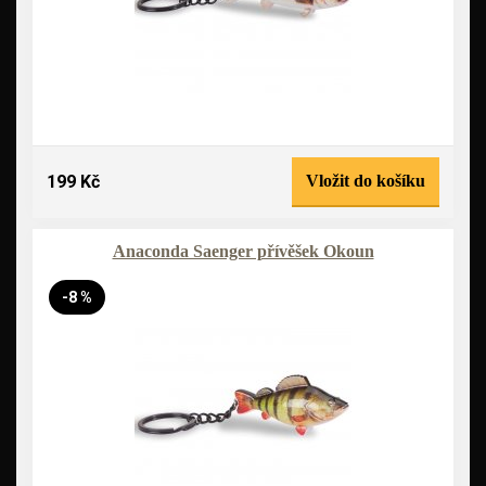
199 Kč
Vložit do košíku
Anaconda Saenger přívěšek Okoun
-8 %