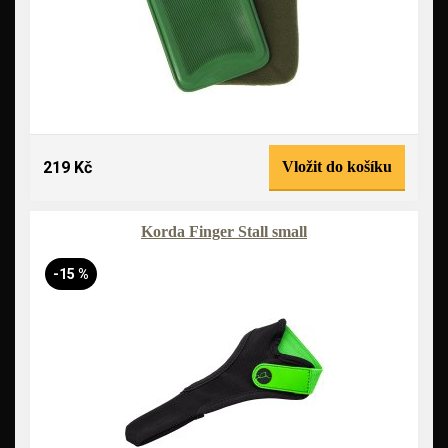
219 Kč
Vložit do košíku
Korda Finger Stall small
-15 %