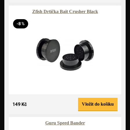
Zfish Drtička Bait Crusher Black
-8 %
149 Kč
Vložit do košíku
Guru Speed Bander