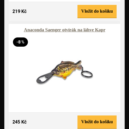
219 Kč
Vložit do košíku
Anaconda Saenger otvírák na láhve Kapr
-8 %
245 Kč
Vložit do košíku