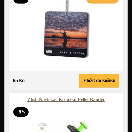
85 Kč
Vložit do košíku
Zfish Navlékač Kroužků Pellet Bander
-8 %