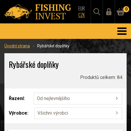
EUR
0
CZK
Úvodní strana
Rybářské doplňky
Rybářské doplňky
Produktů celkem:
84
Řazení:
Od nejlevnějšího
Výrobce:
Všichni výrobci