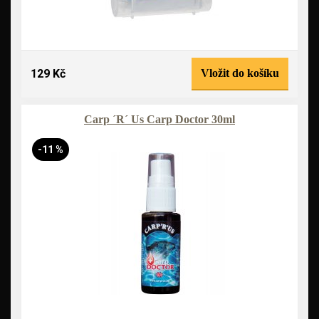
129 Kč
Vložit do košíku
Carp ´R´ Us Carp Doctor 30ml
-11 %