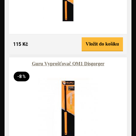
115 Kč
Vložit do košíku
Guru Vyprošťovač QM1 Disgorger
-8 %