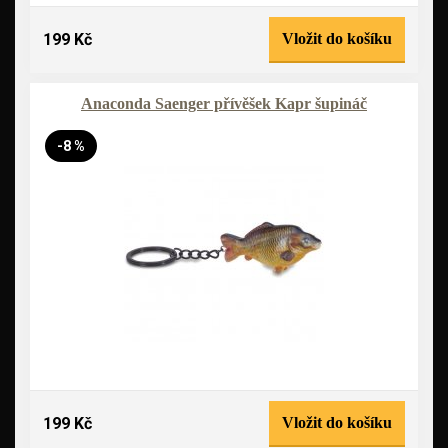
199 Kč
Vložit do košíku
Anaconda Saenger přívěšek Kapr šupináč
-8 %
199 Kč
Vložit do košíku