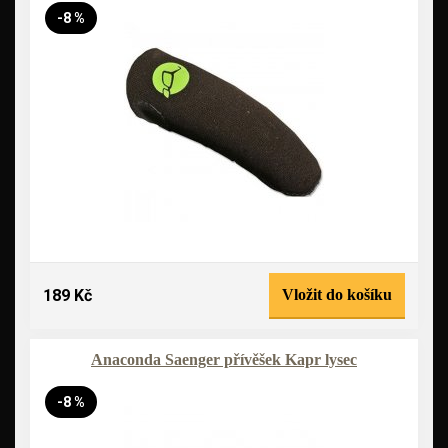
-8 %
189 Kč
Vložit do košíku
Anaconda Saenger přívěšek Kapr lysec
-8 %