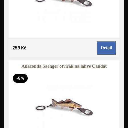
259 Kč
Detail
Anaconda Saenger otvírák na láhve Candát
-8 %