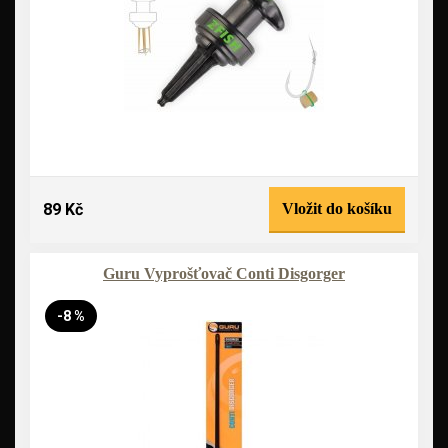
89 Kč
Vložit do košíku
Guru Vyprošťovač Conti Disgorger
-8 %