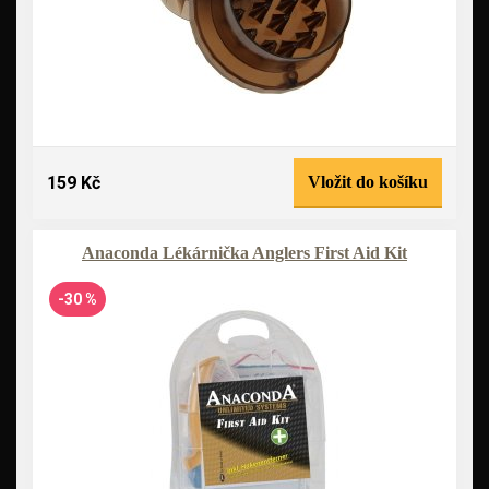
159 Kč
Vložit do košíku
Anaconda Lékárnička Anglers First Aid Kit
-30 %