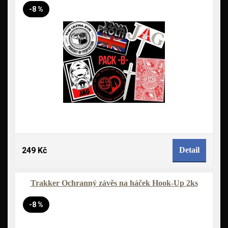
-8 %
249 Kč
Detail
Trakker Ochranný závěs na háček Hook-Up 2ks
-8 %