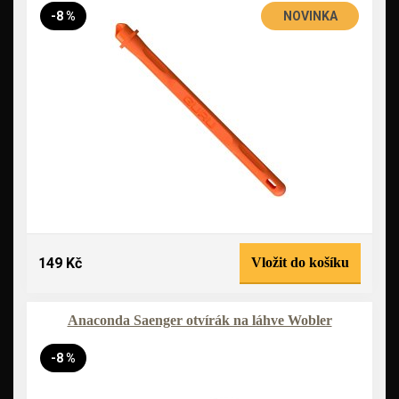
-8 %
NOVINKA
149 Kč
Vložit do košíku
Anaconda Saenger otvírák na láhve Wobler
-8 %