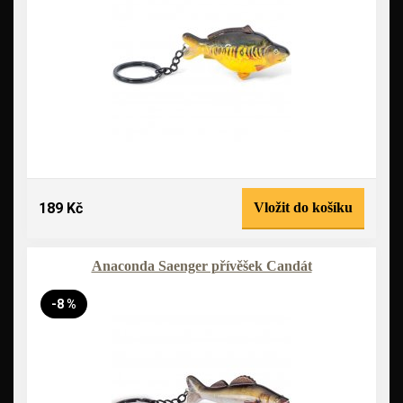
189 Kč
Vložit do košíku
Anaconda Saenger přívěšek Candát
-8 %