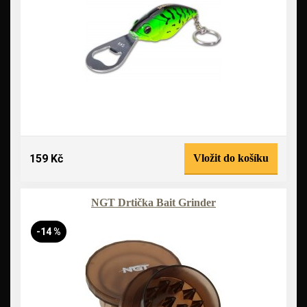
159 Kč
Vložit do košíku
NGT Drtička Bait Grinder
-14 %