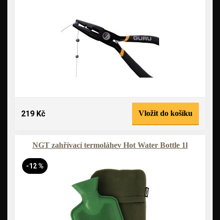
219 Kč
Vložit do košíku
NGT zahřívací termoláhev Hot Water Bottle 1l
-12 %