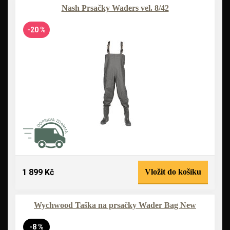
Nash Prsačky Waders vel. 8/42
-20 %
1 899 Kč
Vložit do košíku
Wychwood Taška na prsačky Wader Bag New
-8 %