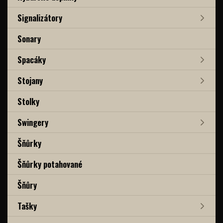
Signalizátory
Sonary
Spacáky
Stojany
Stolky
Swingery
Šňůrky
Šňůrky potahované
Šňůry
Tašky