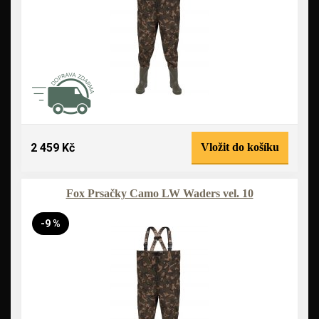
2 459 Kč
Vložit do košíku
Fox Prsačky Camo LW Waders vel. 10
-9 %