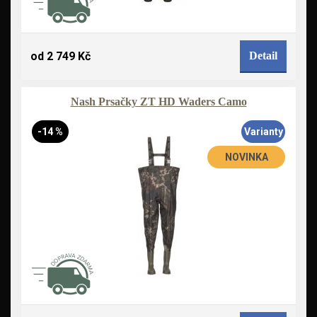
od 2 749 Kč
Detail
Nash Prsačky ZT HD Waders Camo
-14 %
Varianty
NOVINKA