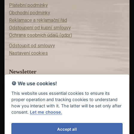
Platební podmínky
Obchodní podmínky
Reklamace a reklamační řád
Odstoupení od kupní smlouvy
Ochrana osobních údajů (gdpr)
Odstoupit od smlouvy
Nastavení cookies
Newsletter
🍪 We use cookies!
Máte zájem o akční nabídky?
Teď už vám nic neunikne!
This website uses essential cookies to ensure its
proper operation and tracking cookies to understand
how you interact with it. The latter will be set only after
consent.
Let me choose.
Odeslat
Accept all