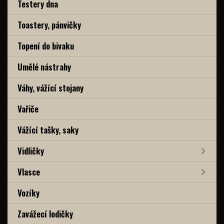
Testery dna
Toastery, pánvičky
Topení do bivaku
Umělé nástrahy
Váhy, vážící stojany
Vařiče
Vážící tašky, saky
Vidličky
Vlasce
Vozíky
Zavážecí lodičky