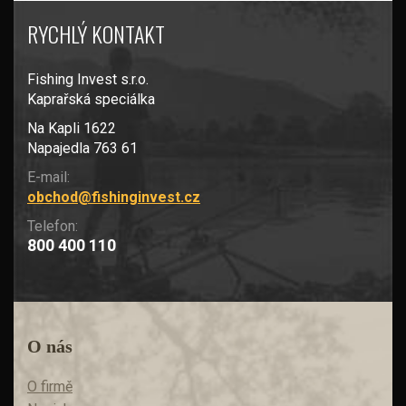
RYCHLÝ KONTAKT
Fishing Invest s.r.o.
Kaprařská speciálka
Na Kapli 1622
Napajedla 763 61
E-mail:
obchod@fishinginvest.cz
Telefon:
800 400 110
O nás
O firmě