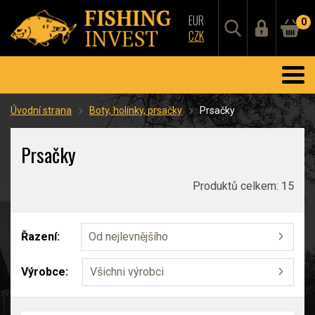
EUR
0
CZK
Úvodní strana
Boty, holínky, prsačky
Prsačky
Prsačky
Produktů celkem:
15
Řazení:
Od nejlevnějšího
Výrobce:
Všichni výrobci