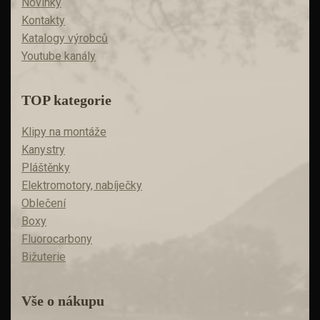
Novinky
Kontakty
Katalogy výrobců
Youtube kanály
TOP kategorie
Klipy na montáže
Kanystry
Pláštěnky
Elektromotory, nabíječky
Oblečení
Boxy
Fluorocarbony
Bižuterie
Vše o nákupu