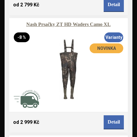
od 2 799 Kč
Detail
Nash Prsačky ZT HD Waders Camo XL
-8 %
Varianty
NOVINKA
od 2 999 Kč
Detail