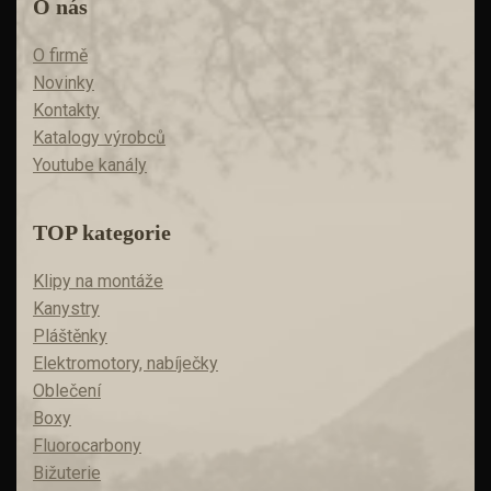
O nás
O firmě
Novinky
Kontakty
Katalogy výrobců
Youtube kanály
TOP kategorie
Klipy na montáže
Kanystry
Pláštěnky
Elektromotory, nabíječky
Oblečení
Boxy
Fluorocarbony
Bižuterie