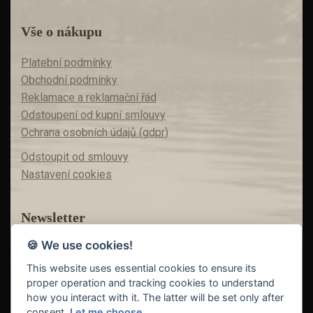
Vše o nákupu
Platební podmínky
Obchodní podmínky
Reklamace a reklamační řád
Odstoupení od kupní smlouvy
Ochrana osobních údajů (gdpr)
Odstoupit od smlouvy
Nastavení cookies
Newsletter
🍪 We use cookies!
Máte zájem o akční nabídky?
Teď už vám nic neunikne!
This website uses essential cookies to ensure its
proper operation and tracking cookies to understand
how you interact with it. The latter will be set only after
consent.
Let me choose.