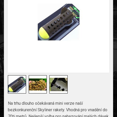
Na trhu dlouho očekávaná mini verze naší
bezkonkurenční Skyliner rakety. Vhodná pro vnadění do
70ti metrů. Nejlepší volba pro nahazování malých dávek