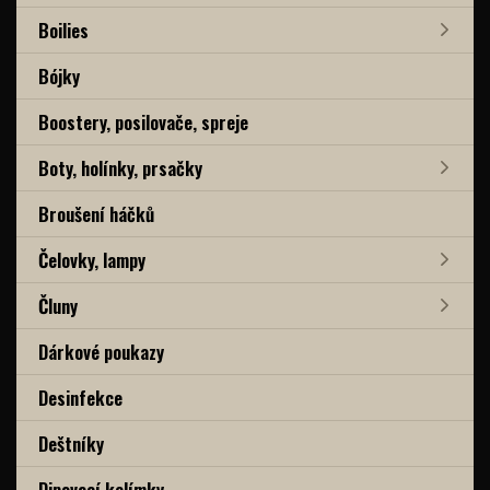
Boilies
Bójky
Boostery, posilovače, spreje
Boty, holínky, prsačky
Broušení háčků
Čelovky, lampy
Čluny
Dárkové poukazy
Desinfekce
Deštníky
Dipovací kelímky