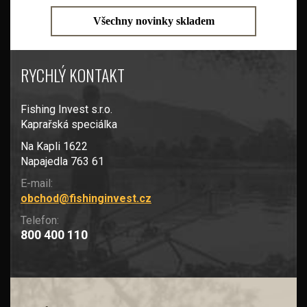
Všechny novinky skladem
RYCHLÝ KONTAKT
Fishing Invest s.r.o.
Kaprařská speciálka
Na Kapli 1622
Napajedla 763 61
E-mail:
obchod@fishinginvest.cz
Telefon:
800 400 110