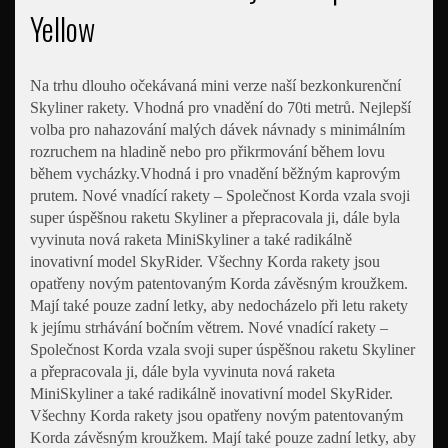
Yellow
Na trhu dlouho očekávaná mini verze naší bezkonkurenční
Skyliner rakety. Vhodná pro vnadění do 70ti metrů. Nejlepší
volba pro nahazování malých dávek návnady s minimálním
rozruchem na hladině nebo pro přikrmování během lovu
během vycházky.Vhodná i pro vnadění běžným kaprovým
prutem. Nové vnadící rakety – Společnost Korda vzala svoji
super úspěšnou raketu Skyliner a přepracovala ji, dále byla
vyvinuta nová raketa MiniSkyliner a také radikálně
inovativní model SkyRider. Všechny Korda rakety jsou
opatřeny novým patentovaným Korda závěsným kroužkem.
Mají také pouze zadní letky, aby nedocházelo při letu rakety
k jejímu strhávání bočním větrem. Nové vnadící rakety –
Společnost Korda vzala svoji super úspěšnou raketu Skyliner
a přepracovala ji, dále byla vyvinuta nová raketa
MiniSkyliner a také radikálně inovativní model SkyRider.
Všechny Korda rakety jsou opatřeny novým patentovaným
Korda závěsným kroužkem. Mají také pouze zadní letky, aby