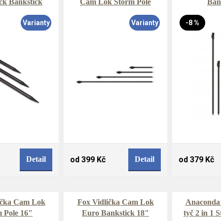
k Bankstick
Cam Lok Storm Pole
Ban
Varianty
Varianty
-8 %
Detail
od 399 Kč
Detail
od 379 Kč
ička Cam Lok
Fox Vidlička Cam Lok
Anaconda 
 Pole 16"
Euro Bankstick 18"
tyč 2 in 1 