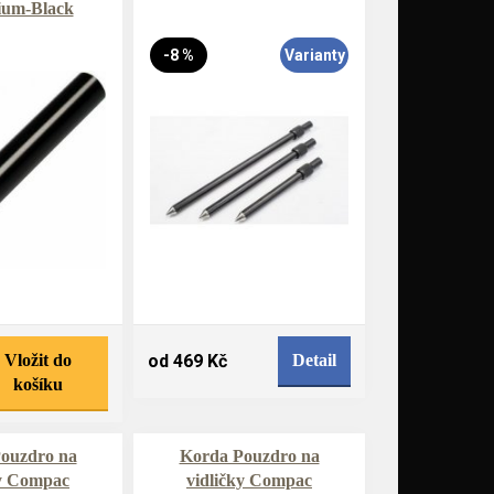
ium-Black
-8 %
Varianty
Vložit do
od 469 Kč
Detail
košíku
ouzdro na
Korda Pouzdro na
ky Compac
vidličky Compac