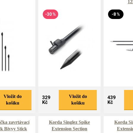
12
-30 %
-8 %
Vložit do
Vložit do
329
439
Kč
Kč
košíku
košíku
čka zavrtávací
Korda Singlez Spike
Korda Si
 Bivvy Stick
Extension Section
Extensi