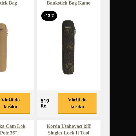
tick Bag
Bankstick Bag Kamo
-13 %
Vložit do
Vložit do
519
Kč
košíku
košíku
čka Cam Lok
Korda Utahovací klíč
Pole 36"
Singlez Lock It Tool