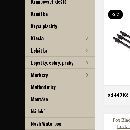
Krimpovací kleště
Krmítka
-8 %
Krycí plachty
Křesla
Lehátka
Lopatky, cobry, praky
Markery
Method mixy
od 449 Kč
Montáže
Nádobí
Fox Bla
Nash Waterbox
Lock 