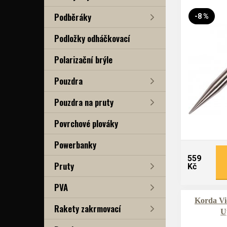
Podběráky
-8 %
Podložky odháčkovací
Polarizační brýle
Pouzdra
Pouzdra na pruty
Povrchové plováky
Powerbanky
559
Pruty
Kč
PVA
Korda Vid
Rakety zakrmovací
U