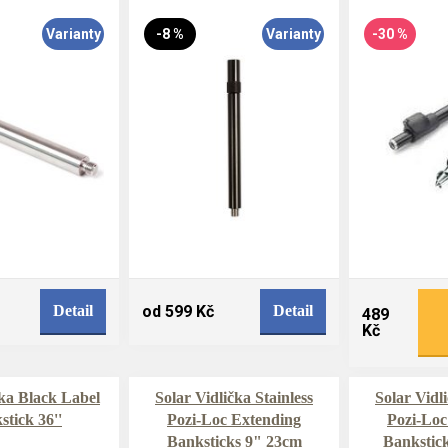
Varianty
-8 %
Varianty
-30 %
Detail
od 599 Kč
Detail
489
Kč
ka Black Label
Solar Vidlička Stainless
Solar Vidli
stick 36''
Pozi-Loc Extending
Pozi-Loc
Banksticks 9" 23cm
Bankstic