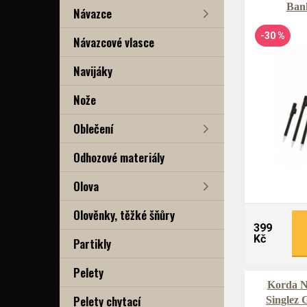
Bank
Návazce
-30 %
Návazcové vlasce
Navijáky
Nože
Oblečení
Odhozové materiály
Olova
Olověnky, těžké šňůry
399
Kč
Partikly
Pelety
Korda N
Pelety chytací
Singlez 