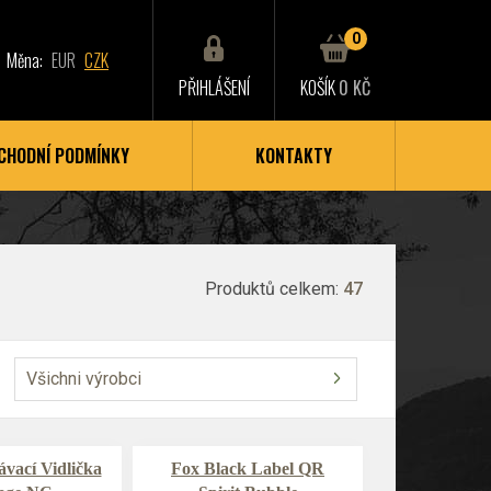
0
Měna:
EUR
CZK
PŘIHLÁŠENÍ
KOŠÍK
0 KČ
CHODNÍ PODMÍNKY
KONTAKTY
Produktů celkem:
47
Všichni výrobci
ávací Vidlička
Fox Black Label QR