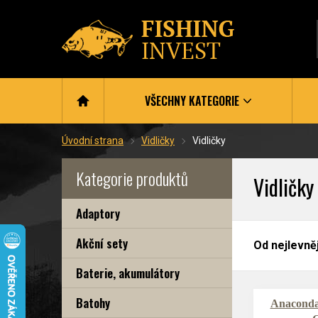
VŠECHNY KATEGORIE
Úvodní strana
Vidličky
Vidličky
Kategorie produktů
Vidličky
Adaptory
Akční sety
Od nejlevně
Baterie, akumulátory
Batohy
Anacond