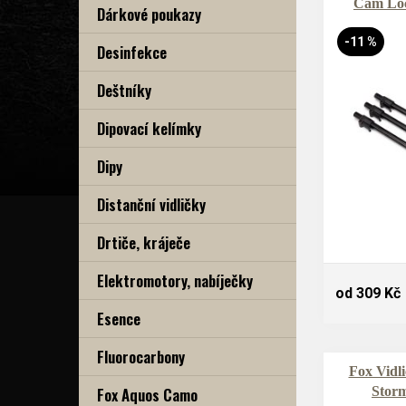
Cam Loc
Dárkové poukazy
-11 %
Desinfekce
Deštníky
Dipovací kelímky
Dipy
Distanční vidličky
Drtiče, kráječe
Elektromotory, nabíječky
od 309 Kč
Esence
Fluorocarbony
Fox Vidl
Fox Aquos Camo
Storm