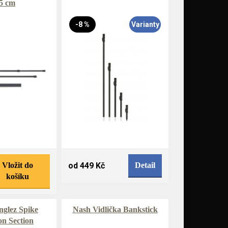
5 cm
-8 %
Varianty
Vložit do
od 449 Kč
Detail
košíku
nglez Spike
Nash Vidlička Bankstick
on Section