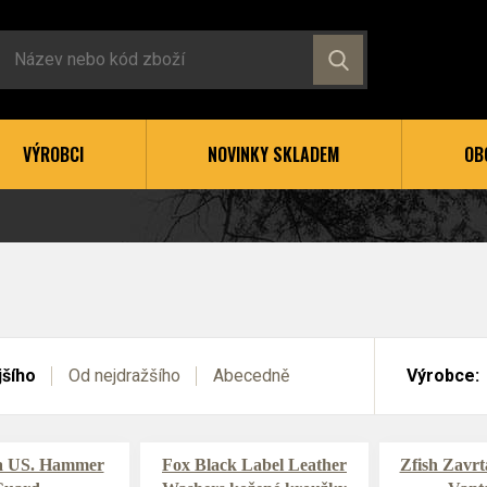
VÝROBCI
NOVINKY SKLADEM
OB
jšího
Od nejdražšího
Abecedně
Výrobce:
a US. Hammer
Fox Black Label Leather
Zfish Zavrt