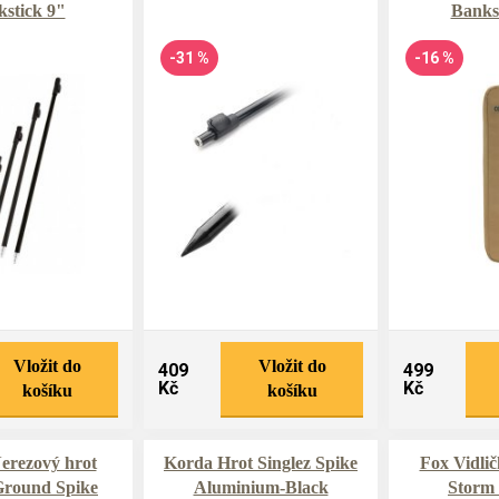
stick 9"
Banks
-31 %
-16 %
Vložit do
Vložit do
409
499
Kč
Kč
košíku
košíku
erezový hrot
Korda Hrot Singlez Spike
Fox Vidli
Ground Spike
Aluminium-Black
Storm 