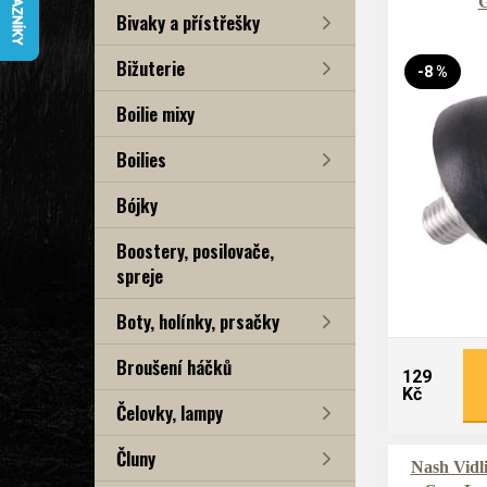
Bivaky a přístřešky
Bižuterie
-8 %
Boilie mixy
Boilies
Bójky
Boostery, posilovače,
spreje
Boty, holínky, prsačky
Broušení háčků
129
Kč
Čelovky, lampy
Čluny
Nash Vidli