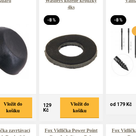
Guard
Washers kožené kroužky
Vant
4ks
-8 %
-8 %
Vložit do
Vložit do
od 179 Kč
129
Kč
košíku
košíku
čka zavrtávací
Fox Vidlička Power Point
Fox Vidličk