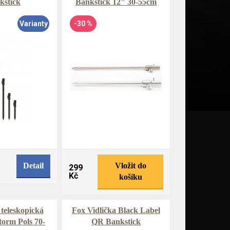
kstick
Bankstick 12" 30-55cm
Varianty
-30 %
Detail
Vložit do
299
Kč
košíku
teleskopická
Fox Vidlička Black Label
Storm Pols 70-
QR Bankstick