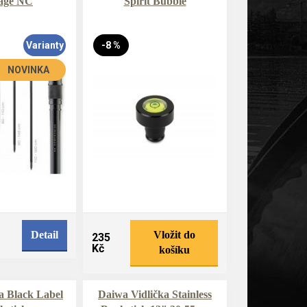
age NC
Spirit Bubble
Varianty
-8 %
NOVINKA
Detail
Vložit do
235
Kč
košíku
a Black Label
Daiwa Vidlička Stainless