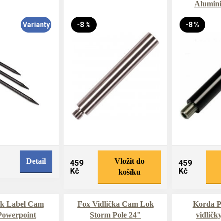
Alumin
Varianty
-8 %
-8 %
Detail
Vložit do
459
459
Kč
Kč
košíku
ck Label Cam
Fox Vidlička Cam Lok
Korda P
Powerpoint
Storm Pole 24"
vidlič