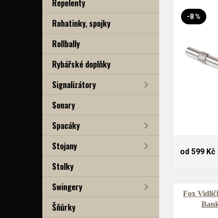
Repelenty
-8 %
Rohatinky, spojky
Rollbally
Rybářské doplňky
Signalizátory
Sonary
Spacáky
Stojany
od 599 Kč
Stolky
Swingery
Fox Vidlič
Bank
Šňůrky