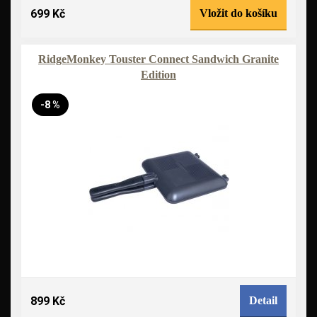
699 Kč
Vložit do košíku
RidgeMonkey Touster Connect Sandwich Granite
Edition
-8 %
899 Kč
Detail