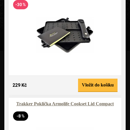
-30 %
229 Kč
Vložit do košíku
Trakker Poklička Armolife Cookset Lid Compact
-8 %