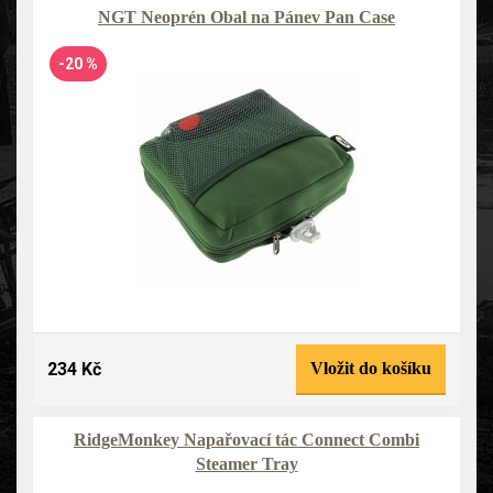
NGT Neoprén Obal na Pánev Pan Case
-20 %
234 Kč
Vložit do košíku
RidgeMonkey Napařovací tác Connect Combi
Steamer Tray