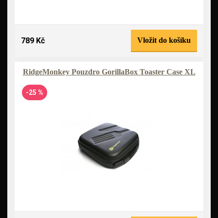
789 Kč
Vložit do košíku
RidgeMonkey Pouzdro GorillaBox Toaster Case XL
-25 %