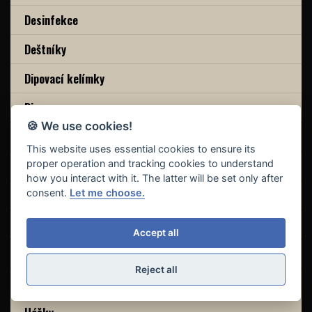
Desinfekce
Deštníky
Dipovací kelímky
Dipy
🍪 We use cookies!
Distanční vidličky
This website uses essential cookies to ensure its
proper operation and tracking cookies to understand
Drtiče, kráječe
how you interact with it. The latter will be set only after
consent.
Let me choose.
Elektromotory, nabíječky
Esence
Accept all
Fluorocarbony
Reject all
Fox Aquos Camo