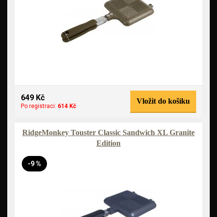
649 Kč
Vložit do košíku
Po registraci:
614 Kč
RidgeMonkey Touster Classic Sandwich XL Granite
Edition
-9 %