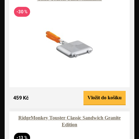
-30 %
459 Kč
Vložit do košíku
RidgeMonkey Touster Classic Sandwich Granite
Edition
-13 %