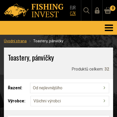
EUR
0
CZK
Úvodní strana
Toastery, pánvičky
Toastery, pánvičky
Produktů celkem:
32
Řazení:
Od nejlevnějšího
Výrobce:
Všichni výrobci