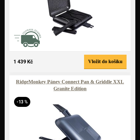
1 439 Kč
Vložit do košíku
RidgeMonkey Pánev Connect Pan & Griddle XXL
Granite Edition
-13 %