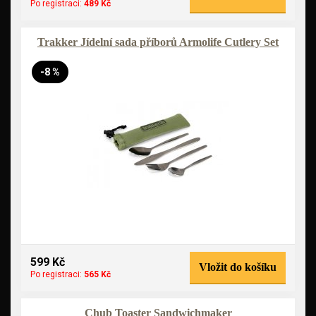
Po registraci:
489 Kč
Trakker Jídelní sada příborů Armolife Cutlery Set
-8 %
599 Kč
Vložit do košíku
Po registraci:
565 Kč
Chub Toaster Sandwichmaker