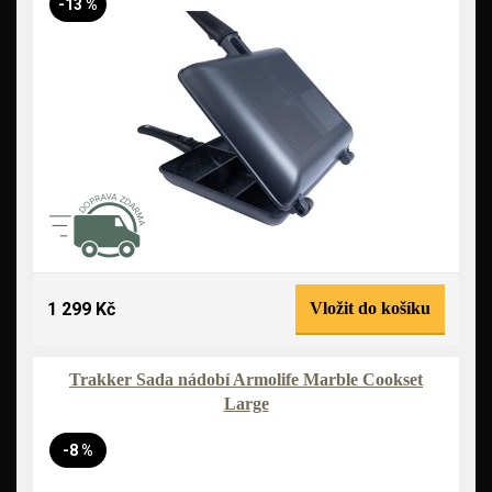
-13 %
1 299 Kč
Vložit do košíku
Trakker Sada nádobí Armolife Marble Cookset
Large
-8 %