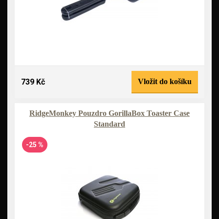
739 Kč
Vložit do košíku
RidgeMonkey Pouzdro GorillaBox Toaster Case
Standard
-25 %