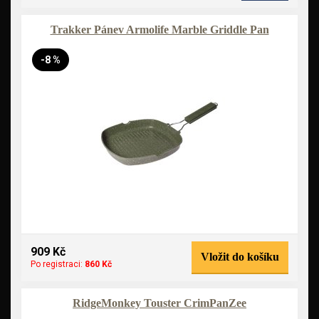
Trakker Pánev Armolife Marble Griddle Pan
-8 %
909 Kč
Vložit do košíku
Po registraci:
860 Kč
RidgeMonkey Touster CrimPanZee