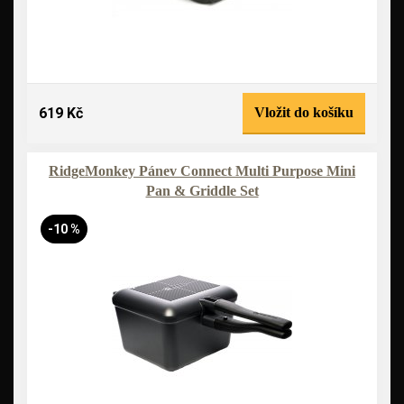
619 Kč
Vložit do košíku
RidgeMonkey Pánev Connect Multi Purpose Mini
Pan & Griddle Set
-10 %