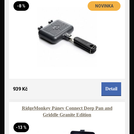
-8 %
NOVINKA
939 Kč
Detail
RidgeMonkey Pánev Connect Deep Pan and
Griddle Granite Edition
-13 %