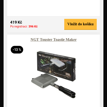
419 Kč
Vložit do košíku
Po registraci:
396 Kč
NGT Touster Toastie Maker
-13 %