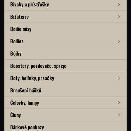
Bivaky a přístřešky
Bižuterie
Boilie mixy
Boilies
Bójky
Boostery, posilovače, spreje
Boty, holínky, prsačky
Broušení háčků
Čelovky, lampy
Čluny
Dárkové poukazy