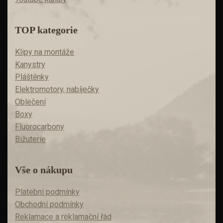
TOP kategorie
Klipy na montáže
Kanystry
Pláštěnky
Elektromotory, nabíječky
Oblečení
Boxy
Fluorocarbony
Bižuterie
Vše o nákupu
Platební podmínky
Obchodní podmínky
Reklamace a reklamační řád