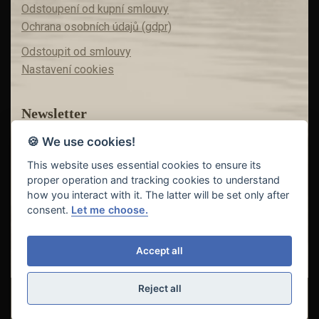
Odstoupení od kupní smlouvy
Ochrana osobních údajů (gdpr)
Odstoupit od smlouvy
Nastavení cookies
Newsletter
🍪 We use cookies!
Máte zájem o akční nabídky?
Teď už vám nic neunikne!
This website uses essential cookies to ensure its
proper operation and tracking cookies to understand
how you interact with it. The latter will be set only after
consent.
Let me choose.
Odeslat
Accept all
Reject all
© Copyright 2018 - 2026
FISHING INVEST s.r.o. | partner
CARP
DREAM