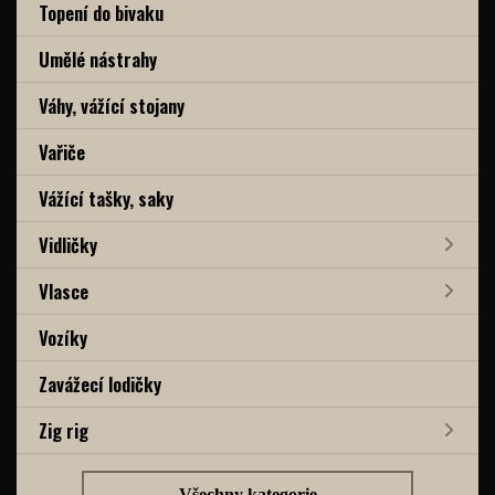
Topení do bivaku
Umělé nástrahy
Váhy, vážící stojany
Vařiče
Vážící tašky, saky
Vidličky
Vlasce
Vozíky
Zavážecí lodičky
Zig rig
Všechny kategorie