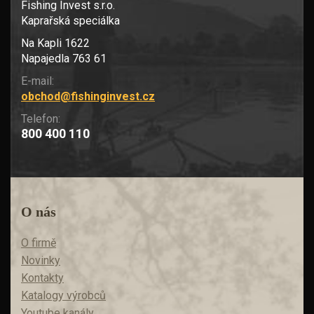
Fishing Invest s.r.o.
Kaprařská speciálka
Na Kapli 1622
Napajedla 763 61
E-mail:
obchod@fishinginvest.cz
Telefon:
800 400 110
O nás
O firmě
Novinky
Kontakty
Katalogy výrobců
Youtube kanály