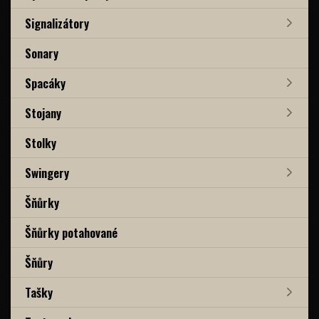
Signalizátory
Sonary
Spacáky
Stojany
Stolky
Swingery
Šňůrky
Šňůrky potahované
Šňůry
Tašky