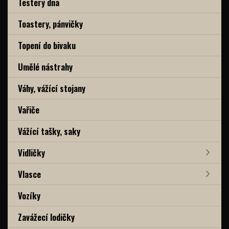
Testery dna
Toastery, pánvičky
Topení do bivaku
Umělé nástrahy
Váhy, vážící stojany
Vařiče
Vážící tašky, saky
Vidličky
Vlasce
Vozíky
Zavážecí lodičky