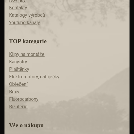
Novinky
Kontakty
Katalogy výrobců
Youtube kanály
TOP kategorie
Klipy na montáže
Kanystry
Pláštěnky
Elektromotory, nabíječky
Oblečení
Boxy
Fluorocarbony
Bižuterie
Vše o nákupu