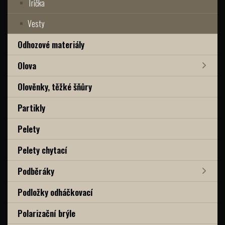
Trička
Vesty
Odhozové materiály
Olova
Olověnky, těžké šňůry
Partikly
Pelety
Pelety chytací
Podběráky
Podložky odháčkovací
Polarizační brýle