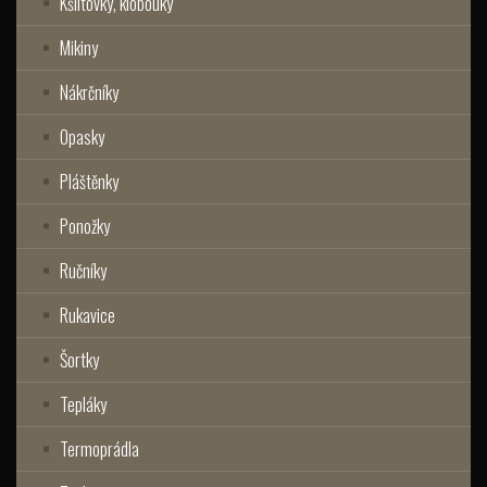
Kšiltovky, klobouky
Mikiny
Nákrčníky
Opasky
Pláštěnky
Ponožky
Ručníky
Rukavice
Šortky
Tepláky
Termoprádla