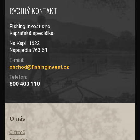
RYCHLÝ KONTAKT
Fishing Invest s.r.o.
Kaprařská speciálka
Na Kapli 1622
Napajedla 763 61
E-mail:
obchod@fishinginvest.cz
Telefon:
800 400 110
O nás
O firmě