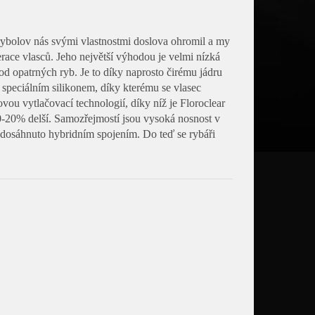
rybolov nás svými vlastnostmi doslova ohromil a my
race vlasců. Jeho největší výhodou je velmi nízká
od opatrných ryb. Je to díky naprosto čirému jádru
speciálním silikonem, díky kterému se vlasec
ovou vytlačovací technologií, díky níž je Floroclear
0-20% delší. Samozřejmostí jsou vysoká nosnost v
dosáhnuto hybridním spojením. Do teď se rybáři