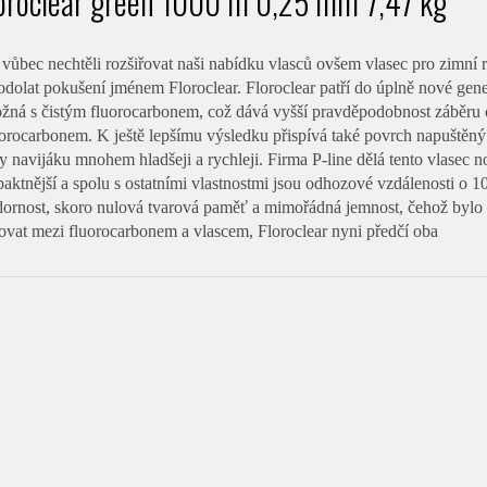
loroclear green 1000 m 0,25 mm 7,47 kg
vůbec nechtěli rozšiřovat naši nabídku vlasců ovšem vlasec pro zimní 
dolat pokušení jménem Floroclear. Floroclear patří do úplně nové gene
tožná s čistým fluorocarbonem, což dává vyšší pravděpodobnost záběru 
orocarbonem. K ještě lepšímu výsledku přispívá také povrch napuštěný 
y navijáku mnohem hladšeji a rychleji. Firma P-line dělá tento vlasec n
tnější a spolu s ostatními vlastnostmi jsou odhozové vzdálenosti o 1
dornost, skoro nulová tvarová paměť a mimořádná jemnost, čehož bylo 
ovat mezi fluorocarbonem a vlascem, Floroclear nyni předčí oba