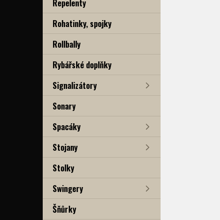
Repelenty
Rohatinky, spojky
Rollbally
Rybářské doplňky
Signalizátory
Sonary
Spacáky
Stojany
Stolky
Swingery
Šňůrky