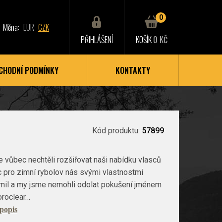
0
Měna:
EUR
CZK
PŘIHLÁŠENÍ
KOŠÍK
0 KČ
CHODNÍ PODMÍNKY
KONTAKTY
Kód produktu:
57899
vůbec nechtěli rozšiřovat naši nabídku vlasců
 pro zimní rybolov nás svými vlastnostmi
mil a my jsme nemohli odolat pokušení jménem
loroclear…
 popis