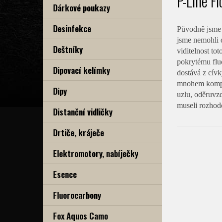
P-Line F
Dárkové poukazy
Desinfekce
Původně jsme 
jsme nemohli o
Deštníky
viditelnost to
pokrytému flu
Dipovací kelímky
dostává z cívk
mnohem kompak
Dipy
uzlu, oděruvz
museli rozhod
Distanční vidličky
Drtiče, kráječe
Elektromotory, nabíječky
Esence
Fluorocarbony
Fox Aquos Camo