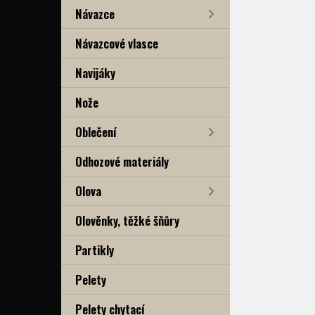
Návazce
Návazcové vlasce
Navijáky
Nože
Oblečení
Odhozové materiály
Olova
Olověnky, těžké šňůry
Partikly
Pelety
Pelety chytací