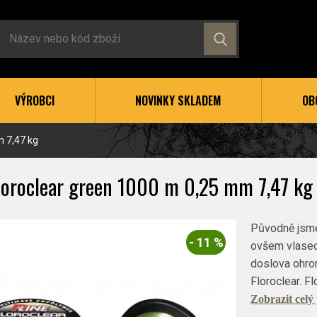
VÝROBCI
NOVINKY SKLADEM
OB
m 7,47 kg
Floroclear green 1000 m 0,25 mm 7,47 kg
Původně jsme 
- 11 %
ovšem vlasec
doslova ohro
Floroclear. F
Zobrazit celý