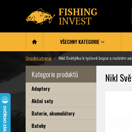
VŠECHNY KATEGORIE
Úvodní strana
Nikl Světýlko k tyčové bojce s nočním 
Kategorie produktů
Nikl Svě
Adaptory
Akční sety
Baterie, akumulátory
Batohy