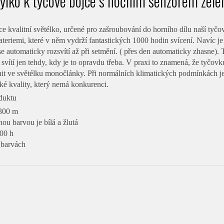
týlko k tyčové bojce s nočním senzorem zele
e kvalitní světélko, určené pro zašroubování do horního dílu naší ty
teriemi, které v něm vydrží fantastických 1000 hodin svícení. Navíc j
e automaticky rozsvítí až při setmění. ( přes den automaticky zhasne). 
é svítí jen tehdy, kdy je to opravdu třeba. V praxi to znamená, že tyčov
it ve světélku monočlánky. Při normálních klimatických podmínkách je
é kvality, který nemá konkurenci.
oduktu
 300 m
nou barvou je bílá a žlutá
000 h
 barvách