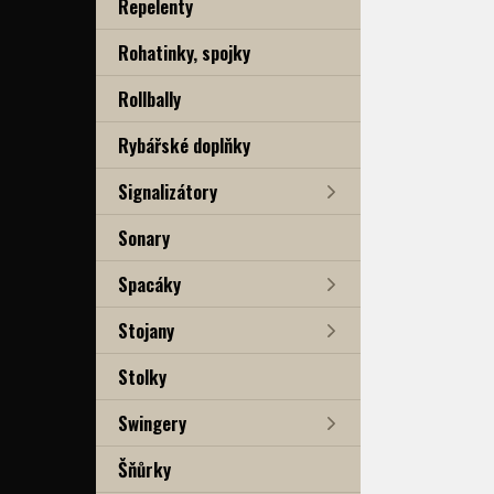
Repelenty
Rohatinky, spojky
Rollbally
Rybářské doplňky
Signalizátory
Sonary
Spacáky
Stojany
Stolky
Swingery
Šňůrky