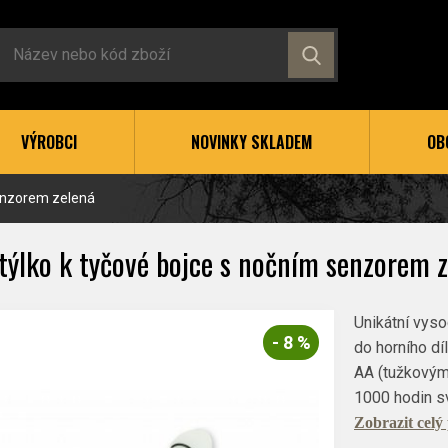
VÝROBCI
NOVINKY SKLADEM
OB
senzorem zelená
týlko k tyčové bojce s nočním senzorem 
Unikátní vyso
- 8 %
do horního dí
AA (tužkovými
1000 hodin s
Zobrazit celý