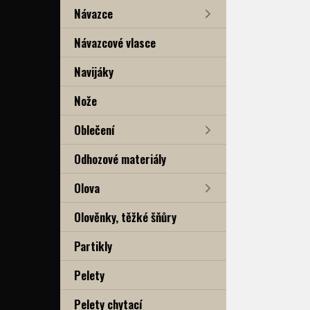
Návazce
Návazcové vlasce
Navijáky
Nože
Oblečení
Odhozové materiály
Olova
Olověnky, těžké šňůry
Partikly
Pelety
Pelety chytací