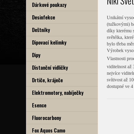
Nikl Svě
Dárkové poukazy
Desinfekce
Unikátní vysoc
(tužkovými) ba
Deštníky
díky kterému s
světélka, kter
Dipovací kelímky
bylo třeba měn
Výrobek vysok
Dipy
Vlastnosti pr
Distanční vidličky
viditelnost až
nejvíce viditel
Drtiče, kráječe
svítivost až 1
dostupné ve 4
Elektromotory, nabíječky
Esence
Fluorocarbony
Fox Aquos Camo