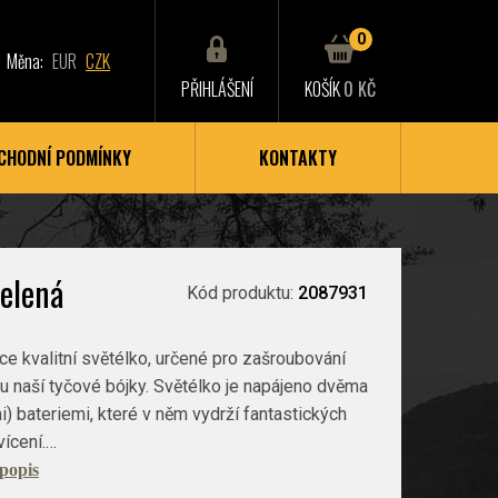
0
Měna:
EUR
CZK
PŘIHLÁŠENÍ
KOŠÍK
0 KČ
CHODNÍ PODMÍNKY
KONTAKTY
zelená
Kód produktu:
2087931
ce kvalitní světélko, určené pro zašroubování
lu naší tyčové bójky. Světélko je napájeno dvěma
) bateriemi, které v něm vydrží fantastických
vícení.…
 popis