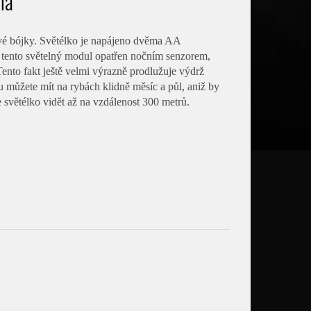
ná
čové bójky. Světélko je napájeno dvěma AA
e tento světelný modul opatřen nočním senzorem,
Tento fakt ještě velmi výrazně prodlužuje výdrž
ku můžete mít na rybách klidně měsíc a půl, aniž by
 světélko vidět až na vzdálenost 300 metrů.